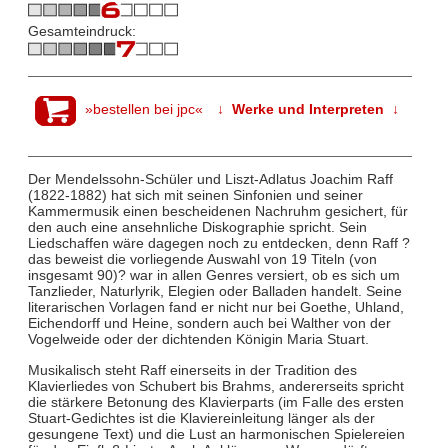
Gesamteindruck:
»bestellen bei jpc«
↓ Werke und Interpreten ↓
Der Mendelssohn-Schüler und Liszt-Adlatus Joachim Raff
(1822-1882) hat sich mit seinen Sinfonien und seiner
Kammermusik einen bescheidenen Nachruhm gesichert, für
den auch eine ansehnliche Diskographie spricht. Sein
Liedschaffen wäre dagegen noch zu entdecken, denn Raff ?
das beweist die vorliegende Auswahl von 19 Titeln (von
insgesamt 90)? war in allen Genres versiert, ob es sich um
Tanzlieder, Naturlyrik, Elegien oder Balladen handelt. Seine
literarischen Vorlagen fand er nicht nur bei Goethe, Uhland,
Eichendorff und Heine, sondern auch bei Walther von der
Vogelweide oder der dichtenden Königin Maria Stuart.
Musikalisch steht Raff einerseits in der Tradition des
Klavierliedes von Schubert bis Brahms, andererseits spricht
die stärkere Betonung des Klavierparts (im Falle des ersten
Stuart-Gedichtes ist die Klaviereinleitung länger als der
gesungene Text) und die Lust an harmonischen Spielereien