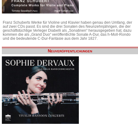
Franz Schuberts Werke für Violine und Klavier haben genau den Umfang, der
auf zwei CDs passt. Es sind die drei Sonaten des Neunzehnjährigen, die der
geschäftstüchtige Verleger Diabelli als „Sonatinen“ herausgegeben hat, dazu
kommen die als „Grand Duo“ veröffentlichte Sonate A-Dur, das h-Moll-Rondo
und die bedeutende C-Dur-Fantasie aus dem Jahr 1827.
Neuveröffentlichungen