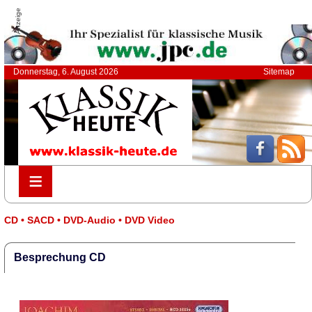
Anzeige
Donnerstag, 6. August 2026
Sitemap
≡
≡
CD • SACD • DVD-Audio • DVD Video
Besprechung CD