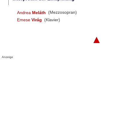
Andrea
Meláth
(Mezzosopran)
Emese
Virág
(Klavier)
▲
Anzeige