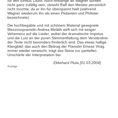
für den Einfluß Liszts. Auch Anklänge an Wagner dürften
nicht ganz zufällig sein, obwohl Raff den Meister persönlich
nicht mochte, da er ihn für überspannt hielt (während
Wagner wiederum ihn als einen Pedanten und Philister
bezeichnete).
Die hochbegabte und mit schönem Material gesegnete
Mezzosopranistin Andrea Meláth wirft sich mit einiger
Vehemenz auf die Lieder, wobei der dramatische Impetus
und die Lust an der puren Stimmentfaltung dem Verständnis
der Texte nicht besonders förderlich sind. Das etwas hallige
Klangbild, das auch den Beitrag der Pianistin Emese Virág
immer wieder verwischt, trägt das Seine zur partiellen
Unschärfe der Interpretation bei.
Ekkehard Pluta [01.03.2004]
Anzeige