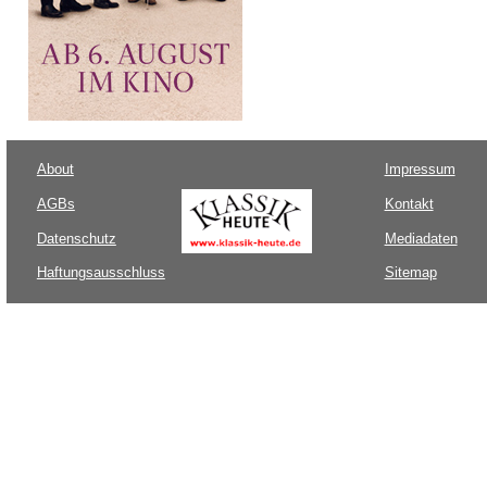
About
Impressum
AGBs
Kontakt
Datenschutz
Mediadaten
Haftungsausschluss
Sitemap