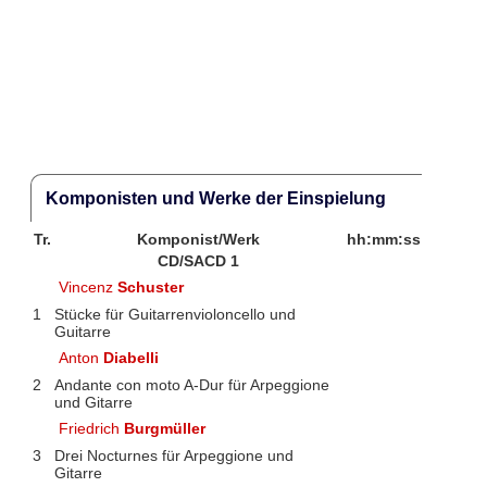
Komponisten und Werke der Einspielung
Tr.
Komponist/Werk
hh:mm:ss
CD/SACD 1
Vincenz
Schuster
1
Stücke für Guitarrenvioloncello und
Guitarre
Anton
Diabelli
2
Andante con moto A-Dur für Arpeggione
und Gitarre
Friedrich
Burgmüller
3
Drei Nocturnes für Arpeggione und
Gitarre