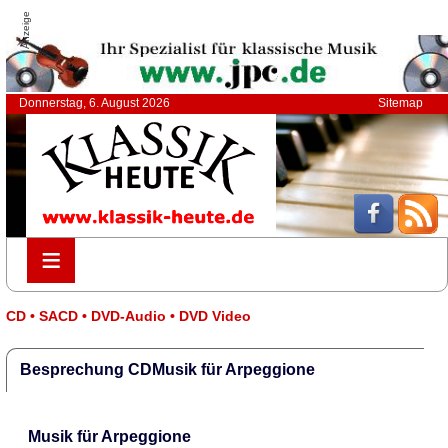
Anzeige
Donnerstag, 6. August 2026
Sitemap
≡
≡
CD • SACD • DVD-Audio • DVD Video
Besprechung CDMusik für Arpeggione
Musik für Arpeggione