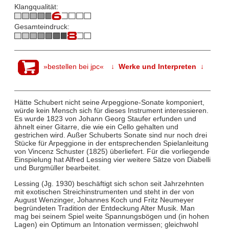
Klangqualität:
Gesamteindruck:
»bestellen bei jpc«
↓ Werke und Interpreten ↓
Hätte Schubert nicht seine Arpeggione-Sonate komponiert,
würde kein Mensch sich für dieses Instrument interessieren.
Es wurde 1823 von Johann Georg Staufer erfunden und
ähnelt einer Gitarre, die wie ein Cello gehalten und
gestrichen wird. Außer Schuberts Sonate sind nur noch drei
Stücke für Arpeggione in der entsprechenden Spielanleitung
von Vincenz Schuster (1825) überliefert. Für die vorliegende
Einspielung hat Alfred Lessing vier weitere Sätze von Diabelli
und Burgmüller bearbeitet.
Lessing (Jg. 1930) beschäftigt sich schon seit Jahrzehnten
mit exotischen Streichinstrumenten und steht in der von
August Wenzinger, Johannes Koch und Fritz Neumeyer
begründeten Tradition der Entdeckung Alter Musik. Man
mag bei seinem Spiel weite Spannungsbögen und (in hohen
Lagen) ein Optimum an Intonation vermissen; gleichwohl