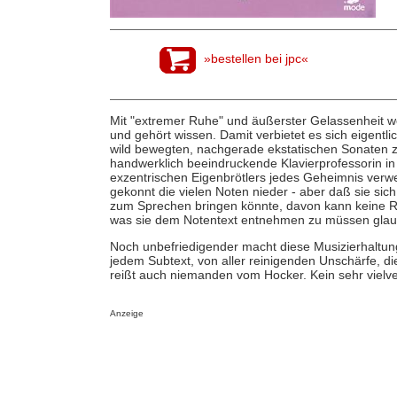
»bestellen bei jpc«
Mit "extremer Ruhe" und äußerster Gelassenheit woll
und gehört wissen. Damit verbietet es sich eigentli
wild bewegten, nachgerade ekstatischen Sonaten z
handwerklich beeindruckende Klavierprofessorin in
exzentrischen Eigenbrötlers jedes Geheimnis verwei
gekonnt die vielen Noten nieder - aber daß sie sic
zum Sprechen bringen könnte, davon kann keine Rede
was sie dem Notentext entnehmen zu müssen glau
Noch unbefriedigender macht diese Musizierhaltung
jedem Subtext, von aller reinigenden Unschärfe, di
reißt auch niemanden vom Hocker. Kein sehr vielve
Anzeige