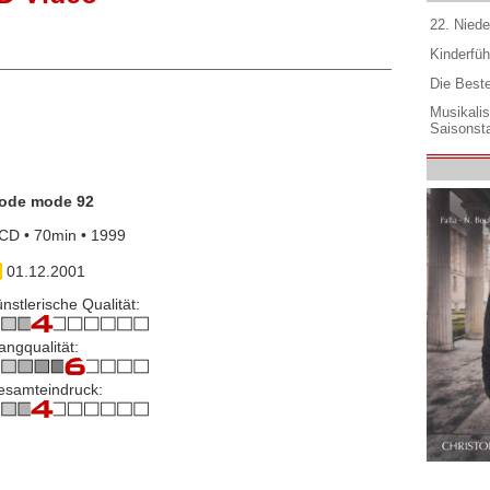
22. Niede
Kinderfüh
Die Best
Musikali
Saisonsta
ode mode 92
CD • 70min • 1999
01.12.2001
nstlerische Qualität:
angqualität:
esamteindruck: