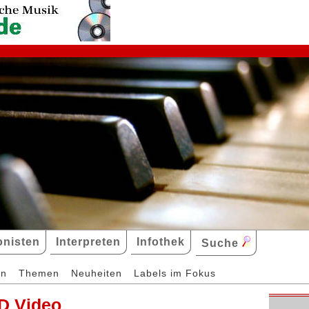
nisten
Interpreten
Infothek
Suche
en
Themen
Neuheiten
Labels im Fokus
D Video