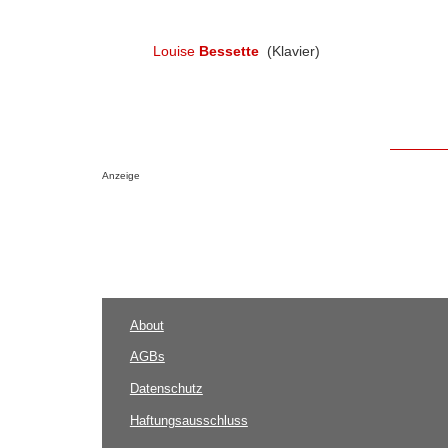
Louise
Bessette
(Klavier)
Anzeige
About
AGBs
Datenschutz
Haftungsausschluss