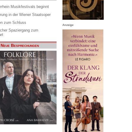
rrhein Musikfestivals beginnt
rung in der Wiener Staatsoper
en zum Schluss
Anzeige
scher Spaziergang zum
rt
Neue Besprechungen