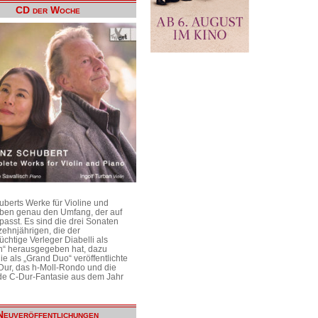
CD der Woche
uberts Werke für Violine und
aben genau den Umfang, der auf
passt. Es sind die drei Sonaten
ehnjährigen, die der
üchtige Verleger Diabelli als
n“ herausgegeben hat, dazu
e als „Grand Duo“ veröffentlichte
Dur, das h-Moll-Rondo und die
e C-Dur-Fantasie aus dem Jahr
Neuveröffentlichungen