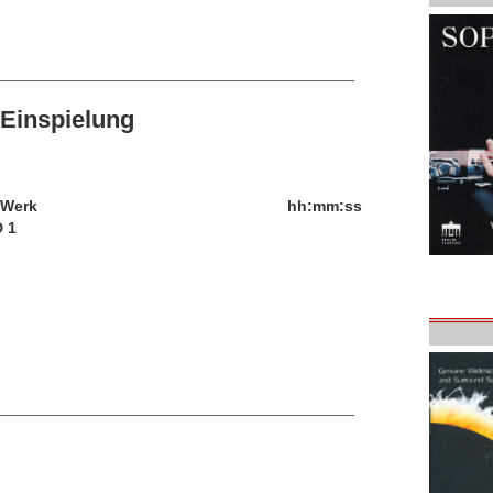
Einspielung
/Werk
hh:mm:ss
 1