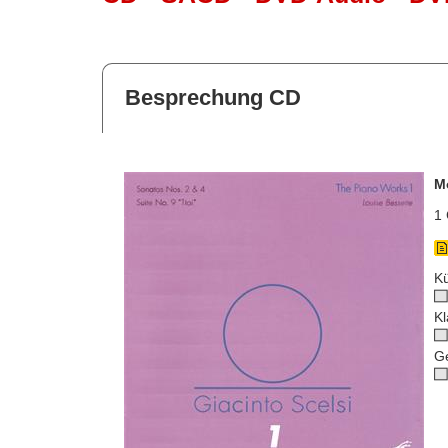
Besprechung CD
M
1 
Kü
Kl
G