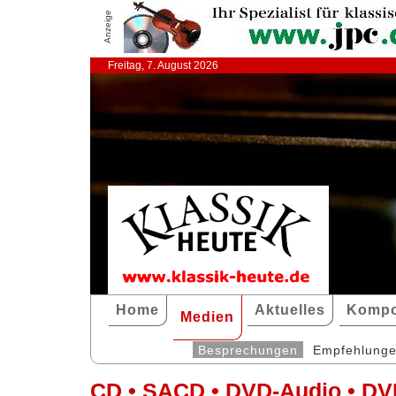
Anzeige
Freitag, 7. August 2026
Home
Aktuelles
Kompo
Medien
Besprechungen
Empfehlung
CD • SACD • DVD-Audio • DV