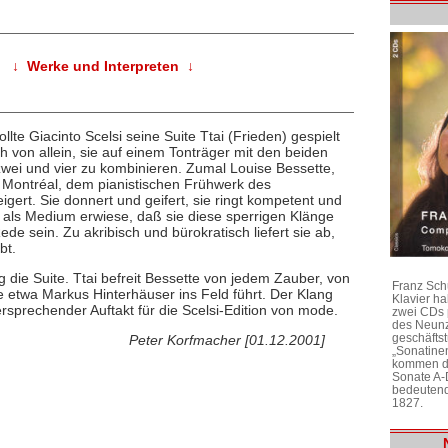
↓ Werke und Interpreten ↓
te Giacinto Scelsi seine Suite Ttai (Frieden) gespielt
ch von allein, sie auf einem Tonträger mit den beiden
wei und vier zu kombinieren. Zumal Louise Bessette,
 Montréal, dem pianistischen Frühwerk des
gert. Sie donnert und geifert, sie ringt kompetent und
h als Medium erwiese, daß sie diese sperrigen Klänge
 sein. Zu akribisch und bürokratisch liefert sie ab,
bt.
 die Suite. Ttai befreit Bessette von jedem Zauber, von
Franz Sch
e etwa Markus Hinterhäuser ins Feld führt. Der Klang
Klavier h
rsprechender Auftakt für die Scelsi-Edition von mode.
zwei CDs 
des Neunz
geschäftst
Peter Korfmacher [01.12.2001]
„Sonatine
kommen di
Sonate A-
bedeutend
1827.