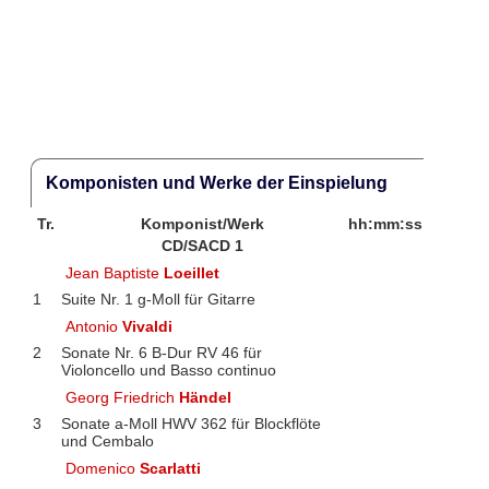
Komponisten und Werke der Einspielung
Tr.
Komponist/Werk
hh:mm:ss
CD/SACD 1
Jean Baptiste
Loeillet
1
Suite Nr. 1 g-Moll für Gitarre
Antonio
Vivaldi
2
Sonate Nr. 6 B-Dur RV 46 für
Violoncello und Basso continuo
Georg Friedrich
Händel
3
Sonate a-Moll HWV 362 für Blockflöte
und Cembalo
Domenico
Scarlatti