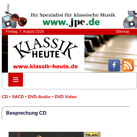
Anzeige
Freitag, 7. August 2026
Sitemap
≡
≡
CD • SACD • DVD-Audio • DVD Video
Besprechung CD