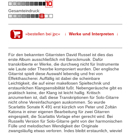
Gesamteindruck:
»bestellen bei jpc«
↓ Werke und Interpreten ↓
Für den bekannten Gitarristen David Russel ist dies das
erste Album ausschließlich mit Barockmusik. Dafür
transkribierte er Werke, die durchweg nicht für Instrumente
wie Laute oder Theorbe komponiert wurden. Der englische
Gitarrist spielt diese Auswahl lebendig und frei von
Effekthascherei. Auffällig ist dabei die scheinbare
Leichtigkeit, die auf einer makellosen Spieltechnik und
erstaunlichen Klangsensibilität fußt. Nebengeräusche gibt es
praktisch keine, der Klang ist leicht hallig. Kritisch
anzumerken ist, daß diese Transkriptionen für Solo-Gitarre
nicht ohne Vereinfachungen auskommen. So wurde
Scarlattis Sonate K 491 erst kürzlich von Peter und Zoltán
Katona in einer eigenen Bearbeitung für zwei Gitarren
eingespielt, die Scarlattis Vorlage eher gerecht wird. Bei
Russells Version für Solo-Gitarre geht von der harmonischen
Fülle und melodischen Wendigkeit der Originale
zwangsläufig etwas verloren. Indes bleibt erstaunlich, wieviel