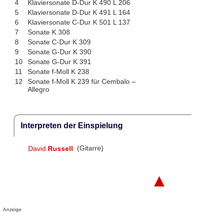
4
Klaviersonate D-Dur K 490 L 206
5
Klaviersonate D-Dur K 491 L 164
6
Klaviersonate C-Dur K 501 L 137
7
Sonate K 308
8
Sonate C-Dur K 309
9
Sonate G-Dur K 390
10
Sonate G-Dur K 391
11
Sonate f-Moll K 238
12
Sonate f-Moll K 239 für Cembalo –
Allegro
Interpreten der Einspielung
David
Russell
(Gitarre)
▲
Anzeige