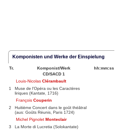
Komponisten und Werke der Einspielung
Tr.
Komponist/Werk
hh:mm:ss
CD/SACD 1
Louis-Nicolas
Clérambault
1
Muse de l'Opéra ou les Caractères
liriques (Kantate, 1716)
François
Couperin
2
Huitième Concert dans le goût théâtral
(aus: Goûts Réunis, Paris 1724)
Michel Pignolet
Monteclair
3
La Morte di Lucretia (Solokantate)