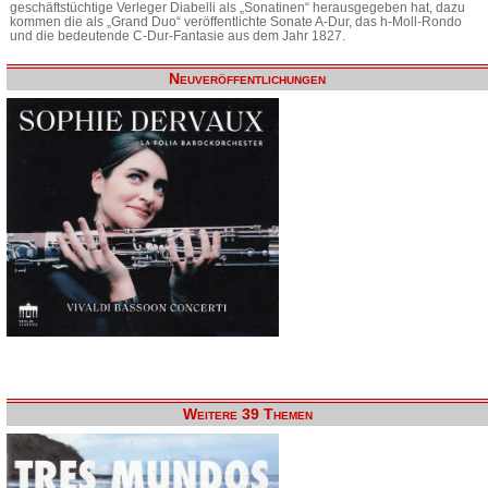
geschäftstüchtige Verleger Diabelli als „Sonatinen“ herausgegeben hat, dazu
kommen die als „Grand Duo“ veröffentlichte Sonate A-Dur, das h-Moll-Rondo
und die bedeutende C-Dur-Fantasie aus dem Jahr 1827.
Neuveröffentlichungen
Weitere 39 Themen