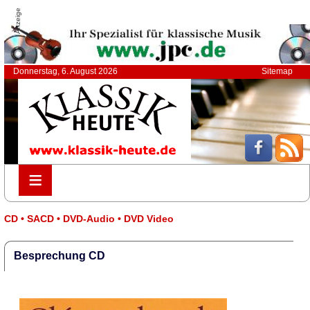
Anzeige
Donnerstag, 6. August 2026
Sitemap
≡
≡
CD • SACD • DVD-Audio • DVD Video
Besprechung CD