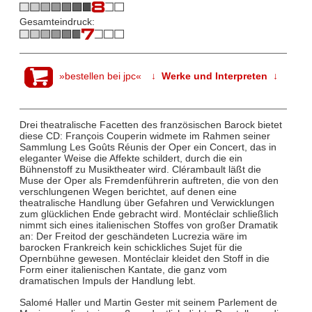
Gesamteindruck:
»bestellen bei jpc«
↓ Werke und Interpreten ↓
Drei theatralische Facetten des französischen Barock bietet
diese CD: François Couperin widmete im Rahmen seiner
Sammlung Les Goûts Réunis der Oper ein Concert, das in
eleganter Weise die Affekte schildert, durch die ein
Bühnenstoff zu Musiktheater wird. Clérambault läßt die
Muse der Oper als Fremdenführerin auftreten, die von den
verschlungenen Wegen berichtet, auf denen eine
theatralische Handlung über Gefahren und Verwicklungen
zum glücklichen Ende gebracht wird. Montéclair schließlich
nimmt sich eines italienischen Stoffes von großer Dramatik
an: Der Freitod der geschändeten Lucrezia wäre im
barocken Frankreich kein schickliches Sujet für die
Opernbühne gewesen. Montéclair kleidet den Stoff in die
Form einer italienischen Kantate, die ganz vom
dramatischen Impuls der Handlung lebt.
Salomé Haller und Martin Gester mit seinem Parlement de