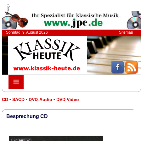
Anzeige
Sonntag, 9. August 2026
Sitemap
≡
≡
CD • SACD • DVD-Audio • DVD Video
Besprechung CD