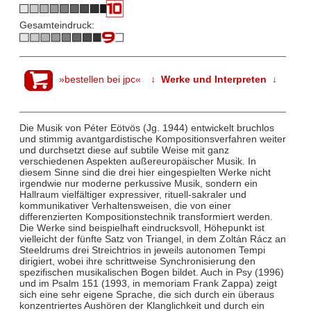
Gesamteindruck:
»bestellen bei jpc«
↓ Werke und Interpreten ↓
Die Musik von Péter Eötvös (Jg. 1944) entwickelt bruchlos
und stimmig avantgardistische Kompositionsverfahren weiter
und durchsetzt diese auf subtile Weise mit ganz
verschiedenen Aspekten außereuropäischer Musik. In
diesem Sinne sind die drei hier eingespielten Werke nicht
irgendwie nur moderne perkussive Musik, sondern ein
Hallraum vielfältiger expressiver, rituell-sakraler und
kommunikativer Verhaltensweisen, die von einer
differenzierten Kompositionstechnik transformiert werden.
Die Werke sind beispielhaft eindrucksvoll, Höhepunkt ist
vielleicht der fünfte Satz von Triangel, in dem Zoltán Rácz an
Steeldrums drei Streichtrios in jeweils autonomen Tempi
dirigiert, wobei ihre schrittweise Synchronisierung den
spezifischen musikalischen Bogen bildet. Auch in Psy (1996)
und im Psalm 151 (1993, in memoriam Frank Zappa) zeigt
sich eine sehr eigene Sprache, die sich durch ein überaus
konzentriertes Aushören der Klanglichkeit und durch ein