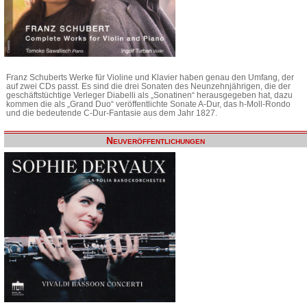
Franz Schuberts Werke für Violine und Klavier haben genau den Umfang, der
auf zwei CDs passt. Es sind die drei Sonaten des Neunzehnjährigen, die der
geschäftstüchtige Verleger Diabelli als „Sonatinen“ herausgegeben hat, dazu
kommen die als „Grand Duo“ veröffentlichte Sonate A-Dur, das h-Moll-Rondo
und die bedeutende C-Dur-Fantasie aus dem Jahr 1827.
Neuveröffentlichungen