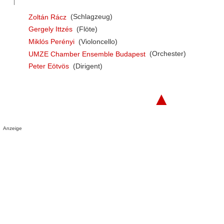
Zoltán Rácz
(Schlagzeug)
Gergely Ittzés
(Flöte)
Miklós Perényi
(Violoncello)
UMZE Chamber Ensemble Budapest
(Orchester)
Peter Eötvös
(Dirigent)
▲
Anzeige