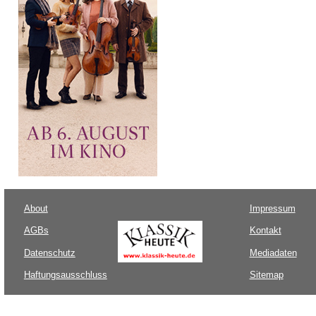
About
Impressum
AGBs
Kontakt
Datenschutz
Mediadaten
Haftungsausschluss
Sitemap