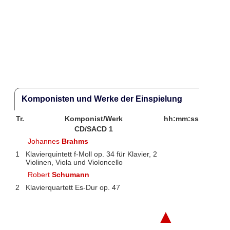
Komponisten und Werke der Einspielung
Tr.
Komponist/Werk
hh:mm:ss
CD/SACD 1
Johannes
Brahms
1
Klavierquintett f-Moll op. 34 für Klavier, 2
Violinen, Viola und Violoncello
Robert
Schumann
2
Klavierquartett Es-Dur op. 47
▲