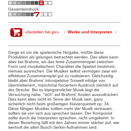
Gesamteindruck:
»bestellen bei jpc«
↓ Werke und Interpreten ↓
Ginge es um die spielerische Hingabe, müßte diese
Produktion als gelungen betrachtet werden. Das allein kann
aber bei Brahms, wo das feine Zusammenspiel zwischen
Form und musikalischem Charakter die Spielart bestimmt,
niemals ausreichen. Die Musiker selbst vermögen zwar ein
effektives Zusammenspiel gut zu realisieren. Gleichzeitig
bleibt aber Brahms' introspektive Tonwelt infolge von
übertriebenem, manchmal forciertem Ausdruck ziemlich auf
der Strecke. Bei so klangsinnlicher Musik liegt die
Versuchung nahe, "sich" auf Brahms' Kosten auszudrücken.
Dies kann aber nicht im Sinne der Musik sein, ganz
sicherlich nicht beim großartigen Klavierquintett op. 34.
Diese fähigen Musiker sollten mehr der Musik vertrauen,
sollten sie von sich aus sprechen lassen. Der Komponist
sollte durch die Interpreten sprechen, nicht umgekehrt. In
dieser Beziehung fällt mit den Jahren immer stärker auf, wie
wertvoll die alten Busch-Serkin-Aufnahmen sind.