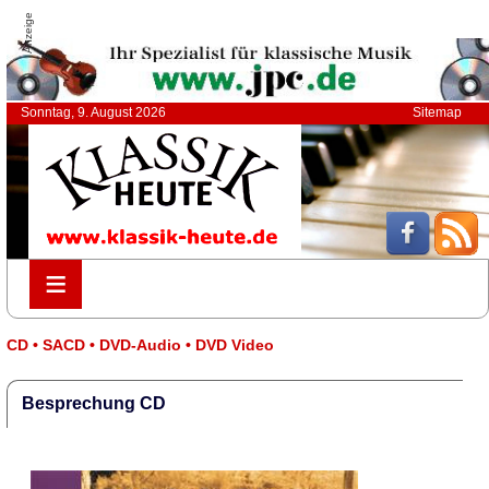
Anzeige
Sonntag, 9. August 2026
Sitemap
≡
≡
CD • SACD • DVD-Audio • DVD Video
Besprechung CD