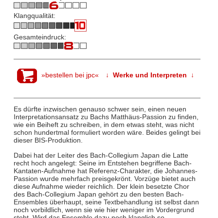
Klangqualität:
Gesamteindruck:
»bestellen bei jpc«
↓ Werke und Interpreten ↓
Es dürfte inzwischen genauso schwer sein, einen neuen
Interpretationsansatz zu Bachs Matthäus-Passion zu finden,
wie ein Beiheft zu schreiben, in dem etwas steht, was nicht
schon hundertmal formuliert worden wäre. Beides gelingt bei
dieser BIS-Produktion.
Dabei hat der Leiter des Bach-Collegium Japan die Latte
recht hoch angelegt: Seine im Entstehen begriffene Bach-
Kantaten-Aufnahme hat Referenz-Charakter, die Johannes-
Passion wurde mehrfach preisgekrönt. Vorzüge bietet auch
diese Aufnahme wieder reichlich. Der klein besetzte Chor
des Bach-Collegium Japan gehört zu den besten Bach-
Ensembles überhaupt, seine Textbehandlung ist selbst dann
noch vorbildlich, wenn sie wie hier weniger im Vordergrund
steht. Wird das Ensemble dazu noch klanglich so