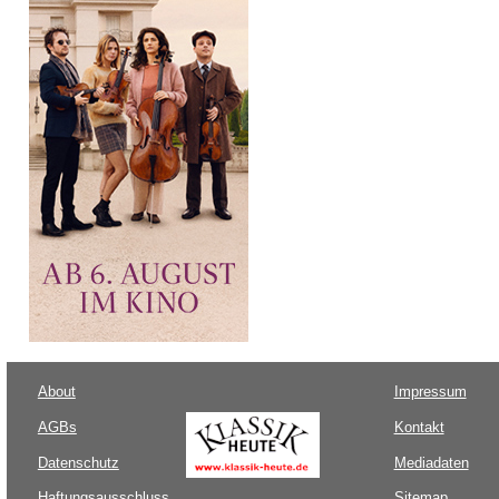
About
Impressum
AGBs
Kontakt
Datenschutz
Mediadaten
Haftungsausschluss
Sitemap