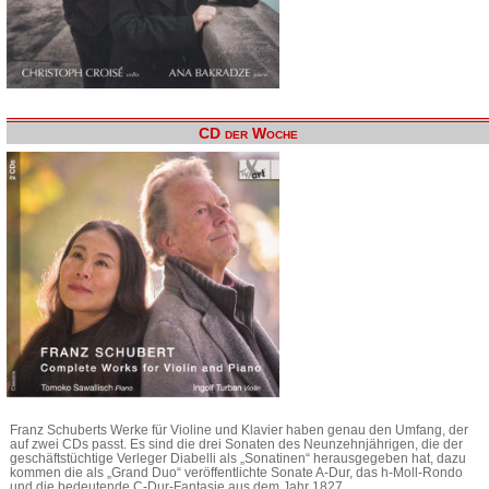
CD der Woche
Franz Schuberts Werke für Violine und Klavier haben genau den Umfang, der
auf zwei CDs passt. Es sind die drei Sonaten des Neunzehnjährigen, die der
geschäftstüchtige Verleger Diabelli als „Sonatinen“ herausgegeben hat, dazu
kommen die als „Grand Duo“ veröffentlichte Sonate A-Dur, das h-Moll-Rondo
und die bedeutende C-Dur-Fantasie aus dem Jahr 1827.