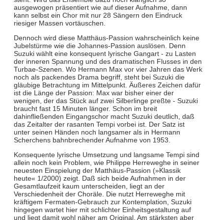
ausgewogen präsentiert wie auf dieser Aufnahme, dann
kann selbst ein Chor mit nur 28 Sängern den Eindruck
riesiger Massen vortäuschen.
Dennoch wird diese Matthäus-Passion wahrscheinlich keine
Jubelstürme wie die Johannes-Passion auslösen. Denn
Suzuki wählt eine konsequent lyrische Gangart - zu Lasten
der inneren Spannung und des dramatischen Flusses in den
Turbae-Szenen. Wo Hermann Max vor vier Jahren das Werk
noch als packendes Drama begriff, steht bei Suzuki die
gläubige Betrachtung im Mittelpunkt. Äußeres Zeichen dafür
ist die Länge der Passion: Max war bisher einer der
wenigen, der das Stück auf zwei Silberlinge preßte - Suzuki
braucht fast 15 Minuten länger. Schon im breit
dahinfließenden Eingangschor macht Suzuki deutlich, daß
das Zeitalter der rasanten Tempi vorbei ist. Der Satz ist
unter seinen Händen noch langsamer als in Hermann
Scherchens bahnbrechender Aufnahme von 1953.
Konsequente lyrische Umsetzung und langsame Tempi sind
allein noch kein Problem, wie Philippe Herreweghe in seiner
neuesten Einspielung der Matthäus-Passion (»Klassik
heute« 1/2000) zeigt. Daß sich beide Aufnahmen in der
Gesamtlaufzeit kaum unterscheiden, liegt an der
Verschiedenheit der Choräle. Die nutzt Herreweghe mit
kräftigem Fermaten-Gebrauch zur Kontemplation, Suzuki
hingegen wartet hier mit schlichter Einheitsgestaltung auf
und liegt damit wohl näher am Original. Am stärksten aber