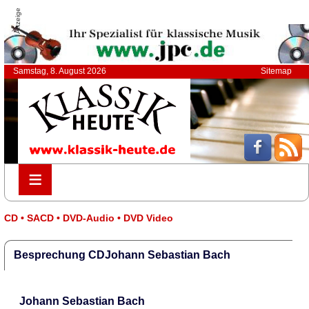
Anzeige
Samstag, 8. August 2026
Sitemap
≡
≡
CD • SACD • DVD-Audio • DVD Video
Besprechung CDJohann Sebastian Bach
Johann Sebastian Bach