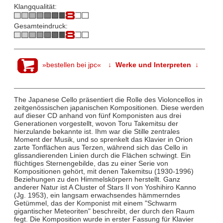
Klangqualität:
Gesamteindruck:
»bestellen bei jpc«
↓ Werke und Interpreten ↓
The Japanese Cello präsentiert die Rolle des Violoncellos in
zeitgenössischen japanischen Kompositionen. Diese werden
auf dieser CD anhand von fünf Komponisten aus drei
Generationen vorgestellt, wovon Toru Takemitsu der
hierzulande bekannte ist. Ihm war die Stille zentrales
Moment der Musik, und so sprenkelt das Klavier in Orion
zarte Tonflächen aus Terzen, während sich das Cello in
glissandierenden Linien durch die Flächen schwingt. Ein
flüchtiges Sternengebilde, das zu einer Serie von
Kompositionen gehört, mit denen Takemitsu (1930-1996)
Beziehungen zu den Himmelskörpern herstellt. Ganz
anderer Natur ist A Cluster of Stars II von Yoshihiro Kanno
(Jg. 1953), ein langsam erwachsendes hämmerndes
Getümmel, das der Komponist mit einem "Schwarm
gigantischer Meteoriten" beschreibt, der durch den Raum
fegt. Die Komposition wurde in erster Fassung für Klavier