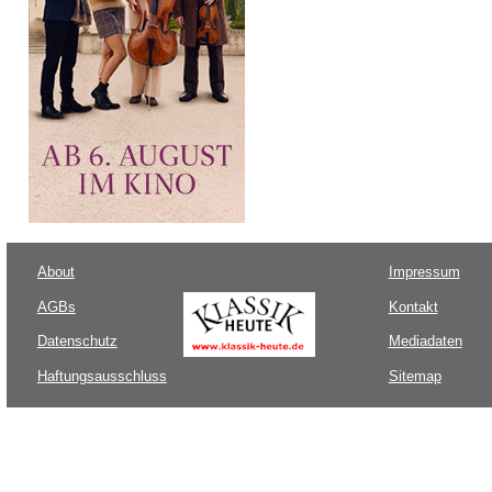
About
Impressum
AGBs
Kontakt
Datenschutz
Mediadaten
Haftungsausschluss
Sitemap