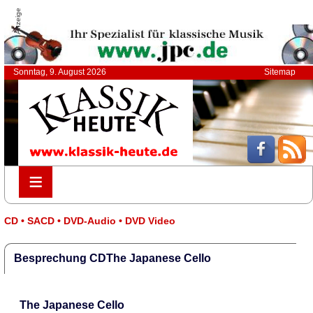
Anzeige
Sonntag, 9. August 2026
Sitemap
≡
≡
CD • SACD • DVD-Audio • DVD Video
Besprechung CDThe Japanese Cello
The Japanese Cello