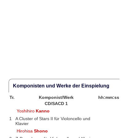
Komponisten und Werke der Einspielung
Tr.
Komponist/Werk
hh:mm:ss
CD/SACD 1
Yoshihiro
Kanno
1
A Cluster of Stars II für Violoncello und
Klavier
Hirohisa
Shono