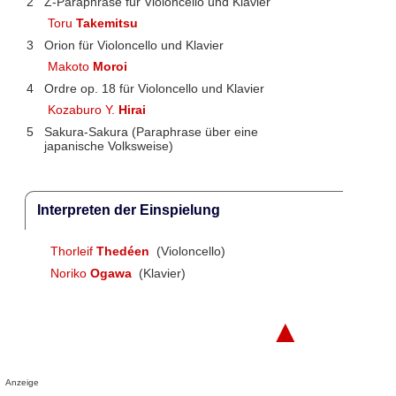
2
Z-Paraphrase für Violoncello und Klavier
Toru
Takemitsu
3
Orion für Violoncello und Klavier
Makoto
Moroi
4
Ordre op. 18 für Violoncello und Klavier
Kozaburo Y.
Hirai
5
Sakura-Sakura (Paraphrase über eine
japanische Volksweise)
Interpreten der Einspielung
Thorleif
Thedéen
(Violoncello)
Noriko
Ogawa
(Klavier)
▲
Anzeige