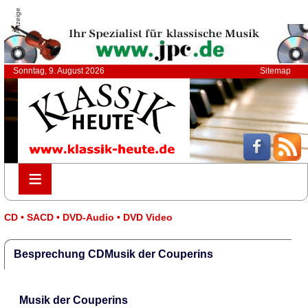
Anzeige
Sonntag, 9. August 2026
Sitemap
≡
≡
CD • SACD • DVD-Audio • DVD Video
Besprechung CDMusik der Couperins
Musik der Couperins