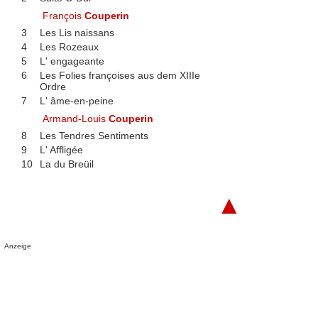
François
Couperin
3
Les Lis naissans
4
Les Rozeaux
5
L' engageante
6
Les Folies françoises aus dem XIIIe
Ordre
7
L' âme-en-peine
Armand-Louis
Couperin
8
Les Tendres Sentiments
9
L' Affligée
10
La du Breüil
▲
Anzeige