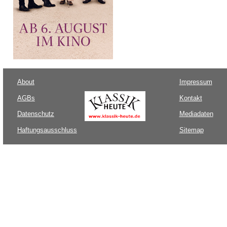
About
Impressum
AGBs
Kontakt
Datenschutz
Mediadaten
Haftungsausschluss
Sitemap