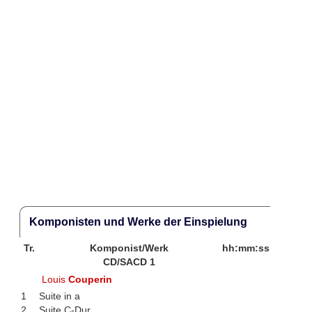
Komponisten und Werke der Einspielung
Tr.
Komponist/Werk
hh:mm:ss
CD/SACD 1
Louis
Couperin
1
Suite in a
2
Suite C-Dur