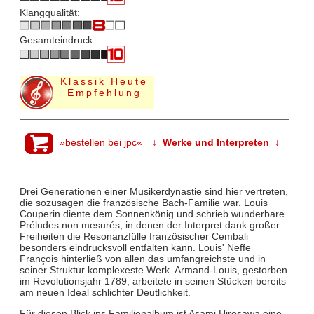
Klangqualität:
Gesamteindruck:
Klassik Heute
Empfehlung
»bestellen bei jpc«
↓ Werke und Interpreten ↓
Drei Generationen einer Musikerdynastie sind hier vertreten,
die sozusagen die französische Bach-Familie war. Louis
Couperin diente dem Sonnenkönig und schrieb wunderbare
Préludes non mesurés, in denen der Interpret dank großer
Freiheiten die Resonanzfülle französischer Cembali
besonders eindrucksvoll entfalten kann. Louis' Neffe
François hinterließ von allen das umfangreichste und in
seiner Struktur komplexeste Werk. Armand-Louis, gestorben
im Revolutionsjahr 1789, arbeitete in seinen Stücken bereits
am neuen Ideal schlichter Deutlichkeit.
Für diesen Blick ins Familienalbum ist Asami Hirosawa eine