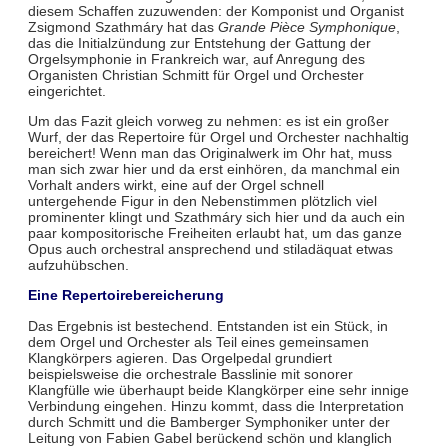
diesem Schaffen zuzuwenden: der Komponist und Organist
Zsigmond Szathmáry hat das
Grande Pièce Symphonique
,
das die Initialzündung zur Entstehung der Gattung der
Orgelsymphonie in Frankreich war, auf Anregung des
Organisten Christian Schmitt für Orgel und Orchester
eingerichtet.
Um das Fazit gleich vorweg zu nehmen: es ist ein großer
Wurf, der das Repertoire für Orgel und Orchester nachhaltig
bereichert! Wenn man das Originalwerk im Ohr hat, muss
man sich zwar hier und da erst einhören, da manchmal ein
Vorhalt anders wirkt, eine auf der Orgel schnell
untergehende Figur in den Nebenstimmen plötzlich viel
prominenter klingt und Szathmáry sich hier und da auch ein
paar kompositorische Freiheiten erlaubt hat, um das ganze
Opus auch orchestral ansprechend und stiladäquat etwas
aufzuhübschen.
Eine Repertoirebereicherung
Das Ergebnis ist bestechend. Entstanden ist ein Stück, in
dem Orgel und Orchester als Teil eines gemeinsamen
Klangkörpers agieren. Das Orgelpedal grundiert
beispielsweise die orchestrale Basslinie mit sonorer
Klangfülle wie überhaupt beide Klangkörper eine sehr innige
Verbindung eingehen. Hinzu kommt, dass die Interpretation
durch Schmitt und die Bamberger Symphoniker unter der
Leitung von Fabien Gabel berückend schön und klanglich