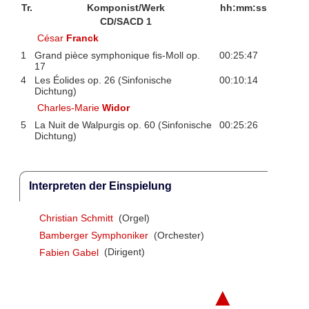
Tr.
Komponist/Werk
hh:mm:ss
CD/SACD 1
César
Franck
1
Grand pièce symphonique fis-Moll op.
00:25:47
17
4
Les Éolides op. 26 (Sinfonische
00:10:14
Dichtung)
Charles-Marie
Widor
5
La Nuit de Walpurgis op. 60 (Sinfonische
00:25:26
Dichtung)
Interpreten der Einspielung
Christian Schmitt
(Orgel)
Bamberger Symphoniker
(Orchester)
Fabien Gabel
(Dirigent)
▲