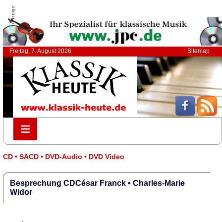
Anzeige
Freitag, 7. August 2026
Sitemap
≡
≡
CD • SACD • DVD-Audio • DVD Video
Besprechung CDCésar Franck • Charles-Marie
Widor