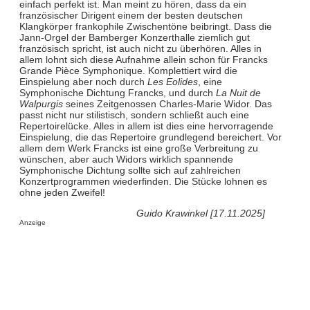
einfach perfekt ist. Man meint zu hören, dass da ein
französischer Dirigent einem der besten deutschen
Klangkörper frankophile Zwischentöne beibringt. Dass die
Jann-Orgel der Bamberger Konzerthalle ziemlich gut
französisch spricht, ist auch nicht zu überhören. Alles in
allem lohnt sich diese Aufnahme allein schon für Francks
Grande Pièce Symphonique. Komplettiert wird die
Einspielung aber noch durch
Les Eolides
, eine
Symphonische Dichtung Francks, und durch
La Nuit de
Walpurgis
seines Zeitgenossen Charles-Marie Widor. Das
passt nicht nur stilistisch, sondern schließt auch eine
Repertoirelücke. Alles in allem ist dies eine hervorragende
Einspielung, die das Repertoire grundlegend bereichert. Vor
allem dem Werk Francks ist eine große Verbreitung zu
wünschen, aber auch Widors wirklich spannende
Symphonische Dichtung sollte sich auf zahlreichen
Konzertprogrammen wiederfinden. Die Stücke lohnen es
ohne jeden Zweifel!
Guido Krawinkel [17.11.2025]
Anzeige