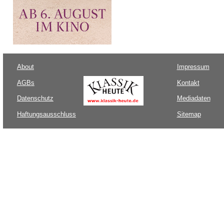
About
Impressum
AGBs
Kontakt
Datenschutz
Mediadaten
Haftungsausschluss
Sitemap