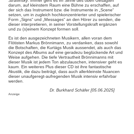
Stravinsky
. Immer geht es im Sinne des oben Gesagten
darum, auf kleinstem Raum eine Bühne zu erschaffen, auf
der sich das Instrument bzw. die Instrumente in „Scene“
setzen, um in zugleich hochkonzentrierter und spielerischer
Form „Signs“ und „Messages“ an den Hörer zu senden, die
dieser interpretieren, in seiner Vorstellungskraft ergänzen
und zu (s)einem Konzept formen soll.
Es ist den ausgezeichneten Musikern, allen voran dem
Flötisten Markus Brönnimann, zu verdanken, dass sowohl
die Botschaften, die Kurtágs Musik aussendet, als auch das
Konzept des Albums auf eine geradezu beglückende Art und
Weise aufgehen. Die tiefe Vertrautheit Brönnimanns mit
dieser Musik ist jedem Ton abzulauschen, intensiver geht es
kaum. Ein weiteres Plus dieser CD ist ihre fantastische
Akustik, die dazu beiträgt, dass auch allerkleinste Nuancen
dieser unaufgeregt-aufregenden Musik intensiv erfahrbar
werden.
Dr. Burkhard Schäfer [05.06.2025]
Anzeige