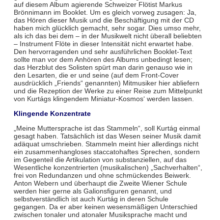
auf diesem Album agierende Schweizer Flötist Markus
Brönnimann im Booklet. Um es gleich vorweg zusagen: Ja,
das Hören dieser Musik und die Beschäftigung mit der CD
haben mich glücklich gemacht, sehr sogar. Dies umso mehr,
als ich das bei dem – in der Musikwelt nicht überall beliebten
– Instrument Flöte in dieser Intensität nicht erwartet habe.
Den hervorragenden und sehr ausführlichen Booklet-Text
sollte man vor dem Anhören des Albums unbedingt lesen;
das Herzblut des Solisten spürt man darin genauso wie in
den Lesarten, die er und seine (auf dem Front-Cover
ausdrücklich „Friends“ genannten) Mitmusiker hier abliefern
und die Rezeption der Werke zu einer Reise zum Mittelpunkt
von Kurtágs klingendem Miniatur-Kosmos‘ werden lassen.
Klingende Konzentrate
„Meine Muttersprache ist das Stammeln“, soll Kurtág einmal
gesagt haben. Tatsächlich ist das Wesen seiner Musik damit
adäquat umschrieben. Stammeln meint hier allerdings nicht
ein zusammenhangloses staccatohaftes Sprechen, sondern
im Gegenteil die Artikulation von substanziellen, auf das
Wesentliche konzentrierten (musikalischen) „Sachverhalten“,
frei von Redundanzen und ohne schmückendes Beiwerk.
Anton Webern und überhaupt die Zweite Wiener Schule
werden hier gerne als Galionsfiguren genannt, und
selbstverständlich ist auch Kurtág in deren Schule
gegangen. Da er aber keinen wesensmäßigen Unterschied
zwischen tonaler und atonaler Musiksprache macht und