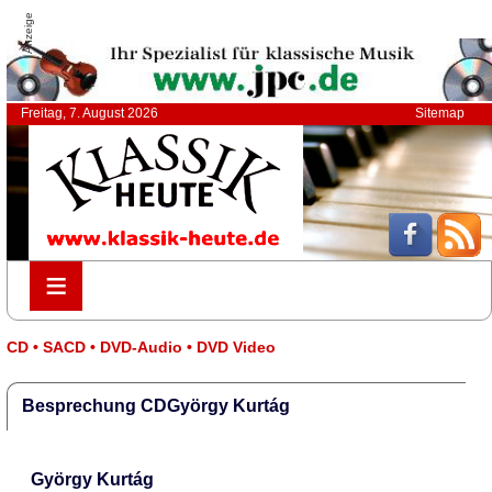
Anzeige
Freitag, 7. August 2026
Sitemap
≡
≡
CD • SACD • DVD-Audio • DVD Video
Besprechung CDGyörgy Kurtág
György Kurtág