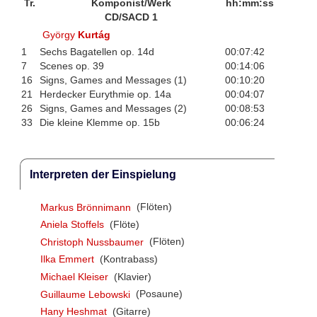
Tr.
Komponist/Werk
hh:mm:ss
CD/SACD 1
György
Kurtág
1
Sechs Bagatellen op. 14d
00:07:42
7
Scenes op. 39
00:14:06
16
Signs, Games and Messages (1)
00:10:20
21
Herdecker Eurythmie op. 14a
00:04:07
26
Signs, Games and Messages (2)
00:08:53
33
Die kleine Klemme op. 15b
00:06:24
Interpreten der Einspielung
Markus Brönnimann
(Flöten)
Aniela Stoffels
(Flöte)
Christoph Nussbaumer
(Flöten)
Ilka Emmert
(Kontrabass)
Michael Kleiser
(Klavier)
Guillaume Lebowski
(Posaune)
Hany Heshmat
(Gitarre)