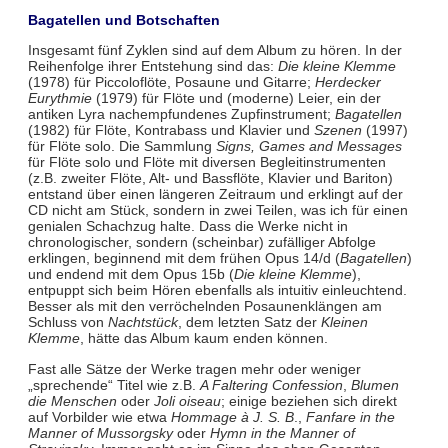
Bagatellen und Botschaften
Insgesamt fünf Zyklen sind auf dem Album zu hören. In der
Reihenfolge ihrer Entstehung sind das:
Die kleine Klemme
(1978) für Piccoloflöte, Posaune und Gitarre;
Herdecker
Eurythmie
(1979) für Flöte und (moderne) Leier, ein der
antiken Lyra nachempfundenes Zupfinstrument;
Bagatellen
(1982) für Flöte, Kontrabass und Klavier und
Szenen
(1997)
für Flöte solo. Die Sammlung
Signs, Games and Messages
für Flöte solo und Flöte mit diversen Begleitinstrumenten
(z.B. zweiter Flöte, Alt- und Bassflöte, Klavier und Bariton)
entstand über einen längeren Zeitraum und erklingt auf der
CD nicht am Stück, sondern in zwei Teilen, was ich für einen
genialen Schachzug halte. Dass die Werke nicht in
chronologischer, sondern (scheinbar) zufälliger Abfolge
erklingen, beginnend mit dem frühen Opus 14/d (
Bagatellen
)
und endend mit dem Opus 15b (
Die kleine Klemme
),
entpuppt sich beim Hören ebenfalls als intuitiv einleuchtend.
Besser als mit den verröchelnden Posaunenklängen am
Schluss von
Nachtstück
, dem letzten Satz der
Kleinen
Klemme
, hätte das Album kaum enden können.
Fast alle Sätze der Werke tragen mehr oder weniger
„sprechende“ Titel wie z.B.
A Faltering Confession
,
Blumen
die Menschen
oder
Joli oiseau
; einige beziehen sich direkt
auf Vorbilder wie etwa
Hommage à J. S. B
.,
Fanfare in the
Manner of Mussorgsky
oder
Hymn in the Manner of