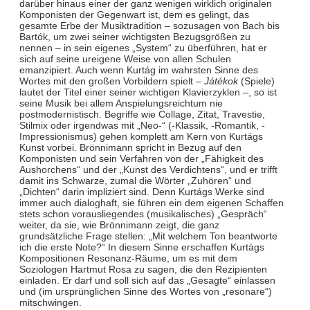
darüber hinaus einer der ganz wenigen wirklich originalen
Komponisten der Gegenwart ist, dem es gelingt, das
gesamte Erbe der Musiktradition – sozusagen von Bach bis
Bartók, um zwei seiner wichtigsten Bezugsgrößen zu
nennen – in sein eigenes „System“ zu überführen, hat er
sich auf seine ureigene Weise von allen Schulen
emanzipiert. Auch wenn Kurtág im wahrsten Sinne des
Wortes mit den großen Vorbildern spielt –
Játékok
(Spiele)
lautet der Titel einer seiner wichtigen Klavierzyklen –, so ist
seine Musik bei allem Anspielungsreichtum nie
postmodernistisch. Begriffe wie Collage, Zitat, Travestie,
Stilmix oder irgendwas mit „Neo-“ (-Klassik, -Romantik, -
Impressionismus) gehen komplett am Kern von Kurtágs
Kunst vorbei. Brönnimann spricht in Bezug auf den
Komponisten und sein Verfahren von der „Fähigkeit des
Aushorchens“ und der „Kunst des Verdichtens“, und er trifft
damit ins Schwarze, zumal die Wörter „Zuhören“ und
„Dichten“ darin impliziert sind. Denn Kurtágs Werke sind
immer auch dialoghaft, sie führen ein dem eigenen Schaffen
stets schon vorausliegendes (musikalisches) „Gespräch“
weiter, da sie, wie Brönnimann zeigt, die ganz
grundsätzliche Frage stellen: „Mit welchem Ton beantworte
ich die erste Note?“ In diesem Sinne erschaffen Kurtágs
Kompositionen Resonanz-Räume, um es mit dem
Soziologen Hartmut Rosa zu sagen, die den Rezipienten
einladen. Er darf und soll sich auf das „Gesagte“ einlassen
und (im ursprünglichen Sinne des Wortes von „resonare“)
mitschwingen.