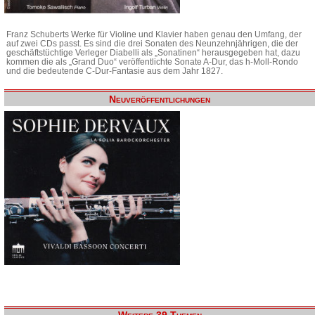
Franz Schuberts Werke für Violine und Klavier haben genau den Umfang, der
auf zwei CDs passt. Es sind die drei Sonaten des Neunzehnjährigen, die der
geschäftstüchtige Verleger Diabelli als „Sonatinen“ herausgegeben hat, dazu
kommen die als „Grand Duo“ veröffentlichte Sonate A-Dur, das h-Moll-Rondo
und die bedeutende C-Dur-Fantasie aus dem Jahr 1827.
Neuveröffentlichungen