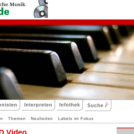
nisten
Interpreten
Infothek
Suche
en
Themen
Neuheiten
Labels im Fokus
D Video