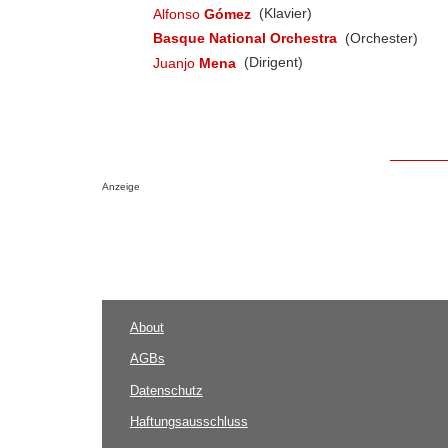
Alfonso
Gómez
(Klavier)
Basque National Orchestra
(Orchester)
Juanjo
Mena
(Dirigent)
Anzeige
About
AGBs
Datenschutz
Haftungsausschluss