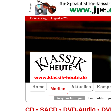
Anzeige
Donnerstag, 6. August 2026
Home
Aktuelles
Kompo
Medien
Besprechungen
Empfehlung
CD • SACD • DVD-Audio • DV