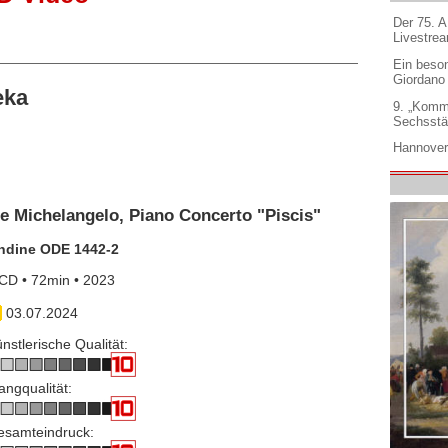
Der 75. 
Livestre
Ein beso
Giordano
eka
9. „Komm
Sechsstä
Hannover
de Michelangelo, Piano Concerto "Piscis"
ndine ODE 1442-2
CD • 72min • 2023
03.07.2024
nstlerische Qualität:
angqualität:
esamteindruck: