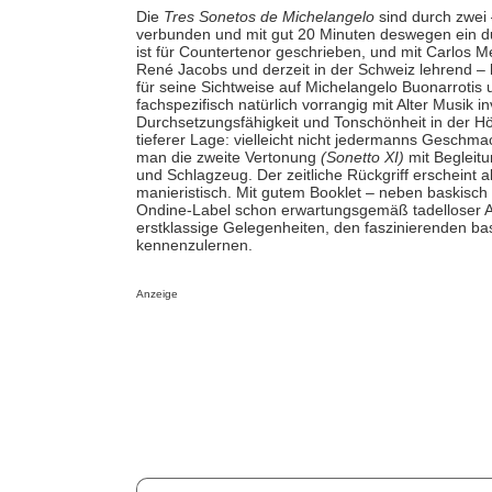
Die
Tres Sonetos de Michelangelo
sind durch zwei 
verbunden und mit gut 20 Minuten deswegen ein d
ist für Countertenor geschrieben, und mit Carlos M
René Jacobs und derzeit in der Schweiz lehrend –
für seine Sichtweise auf Michelangelo Buonarroti
fachspezifisch natürlich vorrangig mit Alter Musik 
Durchsetzungsfähigkeit und Tonschönheit in der Höh
tieferer Lage: vielleicht nicht jedermanns Gesch
man die zweite Vertonung
(Sonetto XI)
mit Begleitu
und Schlagzeug. Der zeitliche Rückgriff erscheint al
manieristisch. Mit gutem Booklet – neben baskisch 
Ondine-Label schon erwartungsgemäß tadelloser Au
erstklassige Gelegenheiten, den faszinierenden b
kennenzulernen.
Anzeige