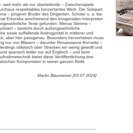
– weit mehr als nur überleitende – Zwischenspiele
urchaus respektables konzertantes Werk. Der Solopart
ena – jüngerer Bruder des Dirigenten, Schüler u. a. bei
 hat Erkoreka anscheinend den kongenialen Interpreten
s ungewöhnliche Texte gefunden. Menas Stimme –
involviert – besticht durch außergewöhnliche
e sowie auffallende Androgynität in mittlerer und
mack, aber hier passgenau. Besonders hervorheben muss
ng nur von Bläsern – darunter Renaissance-Kornette –
lerdings stilistisch über Strecken ein wenig gewollt und
und spanisch leider nur auf Englisch – und beim
fnahmetechnik bietet diese Veröffentlichung drei
askischen Komponisten in seiner ganzen Reife
Martin Blaumeiser [03.07.2024]