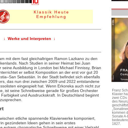
Klassik Heute
Empfehlung
↓ Werke und Interpreten ↓
am mit dem fast gleichaltrigen Ramon Lazkano zu den
kenlands. Nach Studien in seiner Heimat bei Juan
seine Ausbildung in London bei Michael Finnissy, Brian
nterrichtet er selbst Komposition an der erst vor gut 20
a‒San Sebastián. In der Stadt befindet sich ebenfalls
ers, das nun drei zwischen 2009 und 2022 entstandene
ssolisten eingespielt hat. Wenn Erkoreka auch nicht zur
e, ist seine Schreibweise gerade für großes Orchester
Franz Sch
Klavier h
 Farbigkeit und Ausdruckskraft. In Deutschland beginnt
zwei CDs 
umzusprechen.
des Neunz
geschäftst
rt
„Sonatine
kommen di
Sonate A-
inzwischen etliche spannende Klavierwerke komponiert,
bedeutend
arin gezündeten Ideen gehen in sein erstes
1827.
ne extrem chromatische Schreibweise mit einer Vielzahl