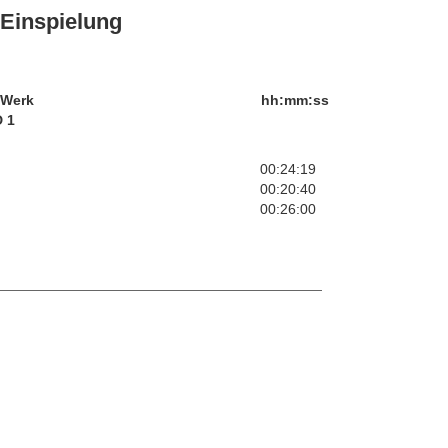
Einspielung
/Werk
hh:mm:ss
 1
00:24:19
00:20:40
00:26:00