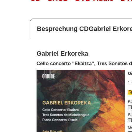
Besprechung CDGabriel Erkor
Gabriel Erkoreka
Cello concerto "Ekaitza", Tres Sonetos 
O
1 
Kü
Kl
G