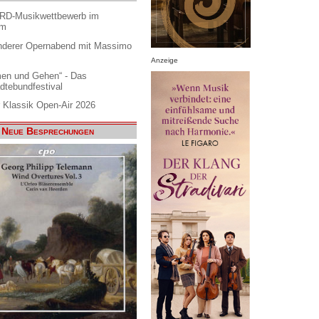
ARD-Musikwettbewerb im
am
nderer Opernabend mit Massimo
Anzeige
en und Gehen“ - Das
dtebundfestival
 Klassik Open-Air 2026
Neue Besprechungen