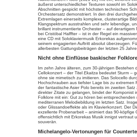
äußerst unterschiedlicher Texturen sowohl im Solok
Abschnitten gespickt mit höchsten technischen Schw
Orchestersatz demonstriert. In den drei durchgeh
Extremlagen einerseits komplexe, clusterartige Bi
Klangspektrum ausstrahlen und sehr lebendige, u
brillant instrumentierte Orchester – auf derartigem
bei Cristóbal Halffter – ist in der Regel ein massi
eine CD mit Soloklaviermusik Erkorekas aufgenomme
seinem engagierten Auftritt absolut überzeugen. F
allerbesten Gattungsbeiträgen der letzten 25 Jahre
Nicht ohne Einflüsse baskischer Folklor
Im zehn Jahre älteren, zum 30-jährigen Bestehen 
Cellokonzert – der Titel
Ekaitza
bedeutet Sturm – ge
ohne sie mimetisch zu imitieren. Das Solocello durc
Hochschrauben aus tiefster Lage bis zu extremen Fl
der fantastische Asier Polo bereits im zweiten Satz
direkter Zitate zu gelangen, bindet der Komponis
Folklore mit ein: Gut zu hören bei entsprechende
mediterranen Melodiebildung im letzten Satz. Insg
oder Glissandoeffekte als im Klavierkonzert. Der D
exzellente Probenarbeit – animiert das 90-köpfige O
offensichtlich mit Erkorekas Musik innigst vertraut
souverän.
Michelangelo-Vertonungen für Countert