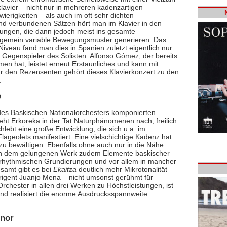
lavier – nicht nur in mehreren kadenzartigen
ierigkeiten – als auch im oft sehr dichten
end verbundenen Sätzen hört man im Klavier in den
ldungen, die dann jedoch meist ins gesamte
ngemein variable Bewegungsmuster generieren. Das
 Niveau fand man dies in Spanien zuletzt eigentlich nur
ver Gegenspieler des Solisten. Alfonso Gómez, der bereits
n hat, leistet erneut Erstaunliches und kann mit
ür den Rezensenten gehört dieses Klavierkonzert zu den
.
e
des Baskischen Nationalorchesters komponierten
ht Erkoreka in der Tat Naturphänomenen nach, freilich
hlebt eine große Entwicklung, die sich u.a. im
ageolets manifestiert. Eine vielschichtige Kadenz hat
 zu bewältigen. Ebenfalls ohne auch nur in die Nähe
t in dem gelungenen Werk zudem Elemente baskischer
n rhythmischen Grundierungen und vor allem in mancher
esamt gibt es bei
Ekaitza
deutlich mehr Mikrotonalität
irigent Juanjo Mena – nicht umsonst gerühmt für
rchester in allen drei Werken zu Höchstleistungen, ist
 und realisiert die enorme Ausdrucksspannweite
enor