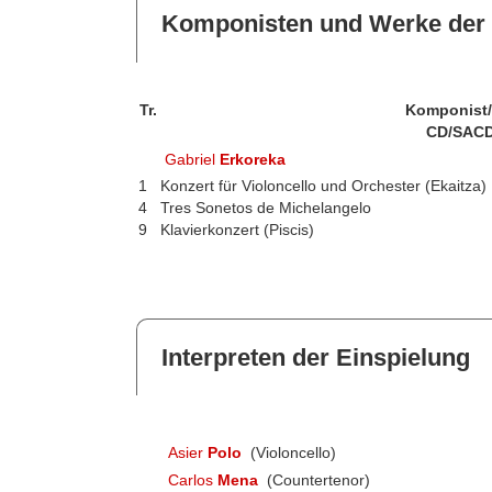
Komponisten und Werke der 
Tr.
Komponist
CD/SACD
Gabriel
Erkoreka
1
Konzert für Violoncello und Orchester (Ekaitza)
4
Tres Sonetos de Michelangelo
9
Klavierkonzert (Piscis)
Interpreten der Einspielung
Asier
Polo
(Violoncello)
Carlos
Mena
(Countertenor)