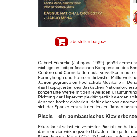
»bestellen bei jpc«
Gabriel Erkoreka (Jahrgang 1969) gehört gemeins
wichtigsten zeitgenössischen Komponisten des Bas
Cordero und Carmelo Bernaola vervollkommnete er 
Ferneyhough und Harrison Birtwistle. Mittlerweile u
Jahren gegründeten Hochschule Musikene in Donosti
das Hauptquartier des Baskischen Nationalorchest
konzertante Werke mit den jeweiligen Uraufführung
Richtung der Hyperkomplexität gezählt werden sollt
dennoch höchst elaboriert, dafür aber von enormer
sich der Spanier erst seit den letzten Jahren her
Piscis – ein bombastisches Klavierkonze
Erkoreka ist selbst ein versierter Pianist und hat 
darunter vier wirkungsvolle Balladen. Einige der d
Klavierkonzert
Piscis
(2021-22) mit ein, welches ei