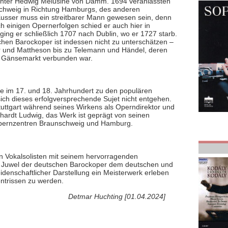
ochter Hedwig Melusine von Damm. 1694 veranlassten
nschweig in Richtung Hamburgs, des anderen
usser muss ein streitbarer Mann gewesen sein, denn
ach einigen Opernerfolgen schied er auch hier in
ging er schließlich 1707 nach Dublin, wo er 1727 starb.
chen Barockoper ist indessen nicht zu unterschätzen –
r und Mattheson bis zu Telemann und Händel, deren
m Gänsemarkt verbunden war.
e im 17. und 18. Jahrhundert zu den populären
ich dieses erfolgversprechende Sujet nicht entgehen.
uttgart während seines Wirkens als Operndirektor und
ardt Ludwig, das Werk ist geprägt von seinen
Opernzentren Braunschweig und Hamburg.
n Vokalsolisten mit seinem hervorragenden
s Juwel der deutschen Barockoper dem deutschen und
leidenschaftlicher Darstellung ein Meisterwerk erleben
entrissen zu werden.
Detmar Huchting [01.04.2024]