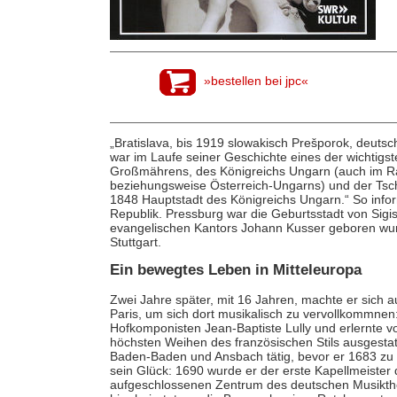
»bestellen bei jpc«
„Bratislava, bis 1919 slowakisch Prešporok, deut
war im Laufe seiner Geschichte eines der wichtigst
Großmährens, des Königreichs Ungarn (auch im R
beziehungsweise Österreich-Ungarns) und der Tsc
1848 Hauptstadt des Königreichs Ungarn.“ So infor
Republik. Pressburg war die Geburtsstadt von Sig
evangelischen Kantors Johann Kusser geboren wurd
Stuttgart.
Ein bewegtes Leben in Mitteleuropa
Zwei Jahre später, mit 16 Jahren, machte er sich 
Paris, um sich dort musikalisch zu vervollkommnen
Hofkomponisten Jean-Baptiste Lully und erlernte vo
höchsten Weihen des französischen Stils ausgesta
Baden-Baden und Ansbach tätig, bevor er 1683 zu 
sein Glück: 1690 wurde er der erste Kapellmeister
aufgeschlossenen Zentrum des deutschen Musikthea