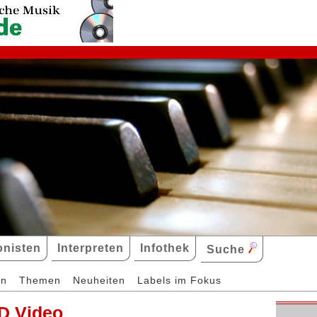
nisten
Interpreten
Infothek
Suche
en
Themen
Neuheiten
Labels im Fokus
D Video