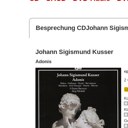
Besprechung CDJohann Sigis
Johann Sigismund Kusser
Adonis
c
2 
Kü
Kl
G