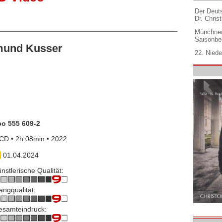
Der Deuts
Dr. Christ
Münchner
Saisonbe
mund Kusser
22. Niede
po 555 609-2
CD • 2h 08min • 2022
01.04.2024
nstlerische Qualität:
angqualität:
esamteindruck: