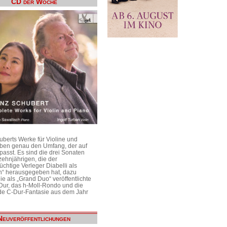
CD der Woche
uberts Werke für Violine und
aben genau den Umfang, der auf
passt. Es sind die drei Sonaten
ehnjährigen, die der
üchtige Verleger Diabelli als
n“ herausgegeben hat, dazu
e als „Grand Duo“ veröffentlichte
Dur, das h-Moll-Rondo und die
e C-Dur-Fantasie aus dem Jahr
Neuveröffentlichungen