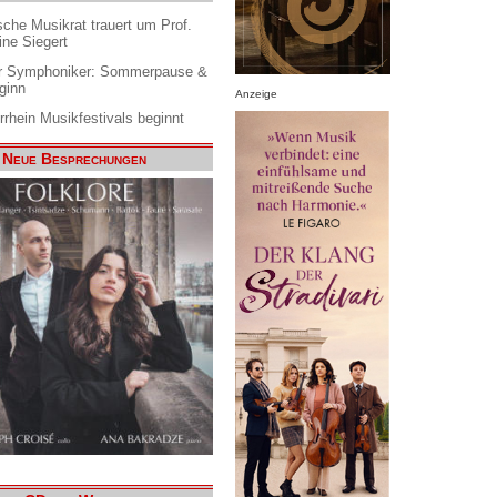
che Musikrat trauert um Prof.
ine Siegert
 Symphoniker: Sommerpause &
ginn
Anzeige
rrhein Musikfestivals beginnt
Neue Besprechungen