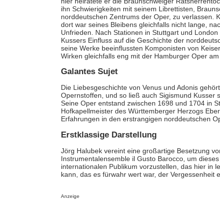
hier heiratete er die Braunschweiger Ratsherrent
ihn Schwierigkeiten mit seinem Librettisten, Brau
norddeutschen Zentrums der Oper, zu verlassen. K
dort war seines Bleibens gleichfalls nicht lange, n
Unfrieden. Nach Stationen in Stuttgart und London 
Kussers Einfluss auf die Geschichte der norddeuts
seine Werke beeinflussten Komponisten von Keise
Wirken gleichfalls eng mit der Hamburger Oper a
Galantes Sujet
Die Liebesgeschichte von Venus und Adonis gehört
Opernstoffen, und so ließ auch Sigismund Kusser s
Seine Oper entstand zwischen 1698 und 1704 in St
Hofkapellmeister des Württemberger Herzogs Eberh
Erfahrungen in den erstrangigen norddeutschen 
Erstklassige Darstellung
Jörg Halubek vereint eine großartige Besetzung vo
Instrumentalensemble il Gusto Barocco, um diese
internationalen Publikum vorzustellen, das hier in 
kann, das es fürwahr wert war, der Vergessenheit 
Anzeige