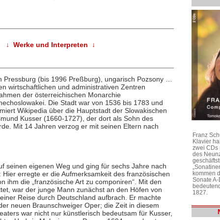
↓ Werke und Interpreten ↓
sch Pressburg (bis 1996 Preßburg), ungarisch Pozsony …
en wirtschaftlichen und administrativen Zentren
ahmen der österreichischen Monarchie
hechoslowakei. Die Stadt war von 1536 bis 1783 und
miert Wikipedia über die Hauptstadt der Slowakischen
ismund Kusser (1660-1727), der dort als Sohn des
e. Mit 14 Jahren verzog er mit seinen Eltern nach
Franz Sch
Klavier h
zwei CDs 
des Neunz
geschäftst
auf seinen eigenen Weg und ging für sechs Jahre nach
„Sonatine
kommen di
: Hier erregte er die Aufmerksamkeit des französischen
Sonate A-
n ihm die „französische Art zu componiren“. Mit den
bedeutend
ttet, war der junge Mann zunächst an den Höfen von
1827.
einer Reise durch Deutschland aufbrach. Er machte
 der neuen Braunschweiger Oper; die Zeit in diesem
ters war nicht nur künstlerisch bedeutsam für Kusser,