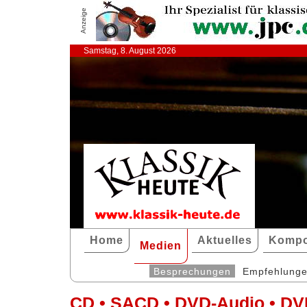
Anzeige
Samstag, 8. August 2026
Home
Aktuelles
Kompo
Medien
Besprechungen
Empfehlung
CD • SACD • DVD-Audio • DV