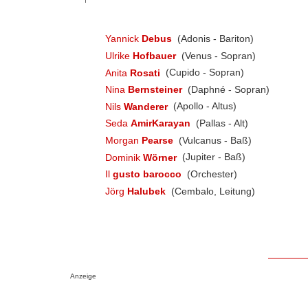
Yannick
Debus
(Adonis - Bariton)
Ulrike
Hofbauer
(Venus - Sopran)
Anita
Rosati
(Cupido - Sopran)
Nina
Bernsteiner
(Daphné - Sopran)
Nils
Wanderer
(Apollo - Altus)
Seda
AmirKarayan
(Pallas - Alt)
Morgan
Pearse
(Vulcanus - Baß)
Dominik
Wörner
(Jupiter - Baß)
Il
gusto barocco
(Orchester)
Jörg
Halubek
(Cembalo, Leitung)
Anzeige