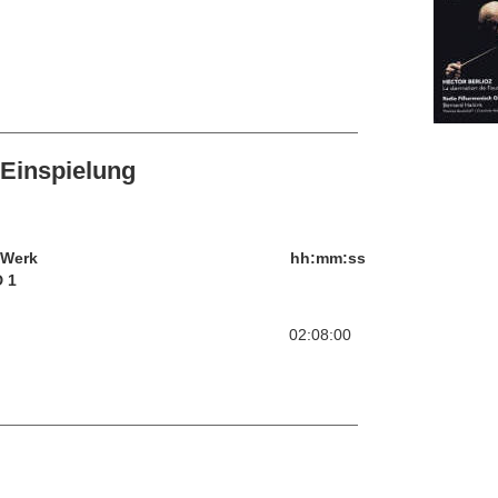
Einspielung
/Werk
hh:mm:ss
 1
02:08:00