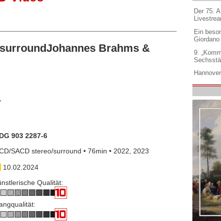
Der 75. 
Livestre
Ein beso
Giordano
/surroundJohannes Brahms &
9. „Komm
Sechsstä
Hannover
r
DG 903 2287-6
CD/SACD stereo/surround • 76min • 2022, 2023
10.02.2024
nstlerische Qualität:
angqualität: