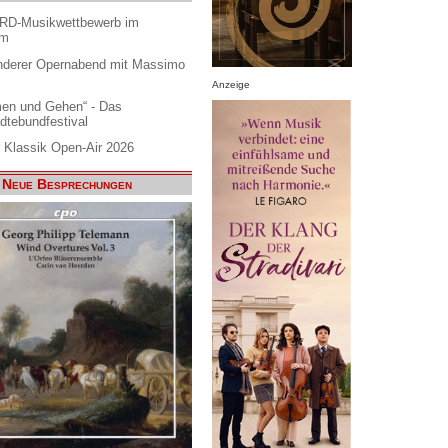
ARD-Musikwettbewerb im
am
nderer Opernabend mit Massimo
Anzeige
en und Gehen“ - Das
dtebundfestival
 Klassik Open-Air 2026
Neue Besprechungen