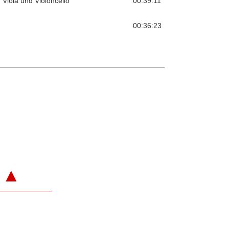
, Viola und Violoncello
00:39:11
00:36:23
▲