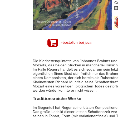
G
»bestellen bei jpc«
Die Klarinettenquintette von Johannes Brahms und
Mozarts, das beiden Stücken in mancherlei Hinsicht
Im Falle Regers handelt es sich sogar um sein let
eigentlichen Sinne lässt sich freilich nur das Bra
einem Komponisten, der sich bereits als Ruhestän
Klarinettisten Richard Mühlfeld seine Schaffenskr
Mozart eines vorzeitigen, plötzlichen Todes gestor
werden würde, konnte er nicht wissen.
Traditionsreiche Werke
Im Gegenteil hat Reger seine letzten Kompositione
Das große Leitbild dieser letzten Schaffenszeit war
seinen in Tonart, Form (mit Variationenfinale) und T