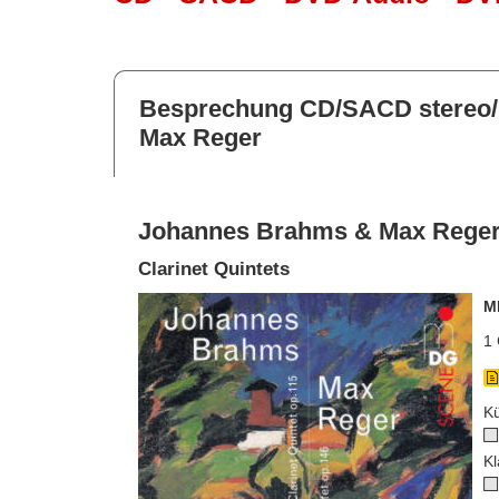
Besprechung CD/SACD stereo
Max Reger
Johannes Brahms & Max Rege
Clarinet Quintets
M
1 
Kü
Kl