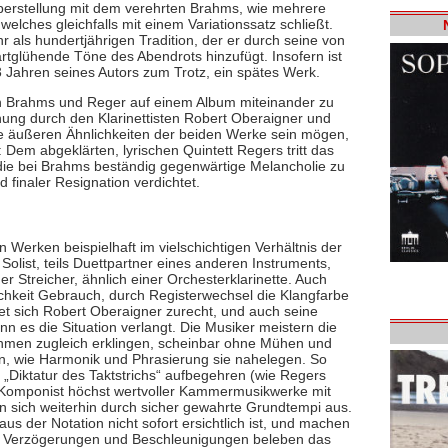
überstellung mit dem verehrten Brahms, wie mehrere
elches gleichfalls mit einem Variationssatz schließt.
hr als hundertjährigen Tradition, der er durch seine von
glühende Töne des Abendrots hinzufügt. Insofern ist
3 Jahren seines Autors zum Trotz, ein spätes Werk.
von Brahms und Reger auf einem Album miteinander zu
chung durch den Klarinettisten Robert Oberaigner und
ie äußeren Ähnlichkeiten der beiden Werke sein mögen,
Dem abgeklärten, lyrischen Quintett Regers tritt das
die bei Brahms beständig gegenwärtige Melancholie zu
d finaler Resignation verdichtet.
n Werken beispielhaft im vielschichtigen Verhältnis der
s Solist, teils Duettpartner eines anderen Instruments,
er Streicher, ähnlich einer Orchesterklarinette. Auch
hkeit Gebrauch, durch Registerwechsel die Klangfarbe
det sich Robert Oberaigner zurecht, und auch seine
nn es die Situation verlangt. Die Musiker meistern die
ythmen zugleich erklingen, scheinbar ohne Mühen und
n, wie Harmonik und Phrasierung sie nahelegen. So
Diktatur des Taktstrichs“ aufbegehren (wie Regers
s Komponist höchst wertvoller Kammermusikwerke mit
en sich weiterhin durch sicher gewahrte Grundtempi aus.
us der Notation nicht sofort ersichtlich ist, und machen
ine Verzögerungen und Beschleunigungen beleben das