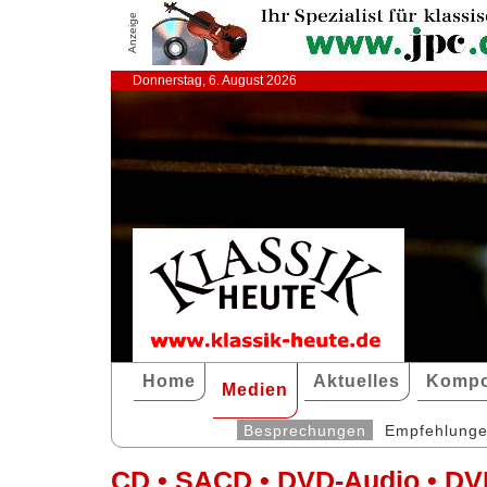
Anzeige
Donnerstag, 6. August 2026
Home
Aktuelles
Kompo
Medien
Besprechungen
Empfehlung
CD • SACD • DVD-Audio • DV