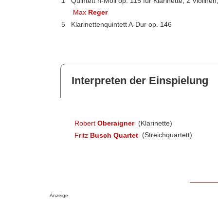
1
Quintett h-Moll op. 115 für Klarinette, 2 Violinen
Max
Reger
5
Klarinettenquintett A-Dur op. 146
Interpreten der Einspielung
Robert
Oberaigner
(Klarinette)
Fritz
Busch Quartet
(Streichquartett)
Anzeige