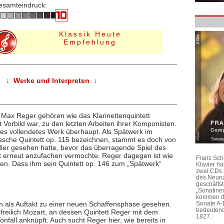
esamteindruck:
Klassik Heute
Empfehlung
↓ Werke und Interpreten ↓
 Max Reger gehören wie das Klarinettenquintett
 Vorbild war, zu den letzten Arbeiten ihrer Komponisten.
ztes vollendetes Werk überhaupt. Als Spätwerk im
hmssche Quintett op. 115 bezeichnen, stammt es doch von
dler gesehen hatte, bevor das überragende Spiel des
aft erneut anzufachen vermochte. Reger dagegen ist wie
Franz Sch
ben. Dass ihm sein Quintett op. 146 zum „Spätwerk“
Klavier h
zwei CDs 
des Neunz
geschäftst
„Sonatine
kommen di
n als Auftakt zu einer neuen Schaffensphase gesehen.
Sonate A-
bedeutend
 freilich Mozart, an dessen Quintett Reger mit dem
1827.
onfall anknüpft. Auch sucht Reger hier, wie bereits in