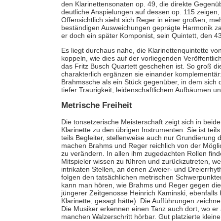
den Klarinettensonaten op. 49, die direkte Gegen
deutliche Anspielungen auf dessen op. 115 zeigen, w
Offensichtlich sieht sich Reger in einer großen, me
beständigen Ausweichungen geprägte Harmonik zart
er doch ein später Komponist, sein Quintett, den 4
Es liegt durchaus nahe, die Klarinettenquintette 
koppeln, wie dies auf der vorliegenden Veröffentli
das Fritz Busch Quartett geschehen ist. So groß d
charakterlich ergänzen sie einander komplementär: 
Brahmssche als ein Stück gegenüber, in dem sich 
tiefer Traurigkeit, leidenschaftlichem Aufbäumen un
Metrische Freiheit
Die tonsetzerische Meisterschaft zeigt sich in beide
Klarinette zu den übrigen Instrumenten. Sie ist teil
teils Begleiter, stellenweise auch nur Grundierung d
machen Brahms und Reger reichlich von der Möglic
zu verändern. In allen ihm zugedachten Rollen fin
Mitspieler wissen zu führen und zurückzutreten, we
intrikaten Stellen, an denen Zweier- und Dreierrh
folgen den tatsächlichen metrischen Schwerpunkte
kann man hören, wie Brahms und Reger gegen die „
jüngerer Zeitgenosse Heinrich Kaminski, ebenfall
Klarinette, gesagt hätte). Die Aufführungen zeichn
Die Musiker erkennen einen Tanz auch dort, wo er a
manchen Walzerschritt hörbar. Gut platzierte kle