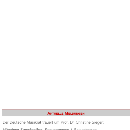
Aktuelle Meldungen
Der Deutsche Musikrat trauert um Prof. Dr. Christine Siegert
Münchner Symphoniker: Sommerpause & Saisonbeginn