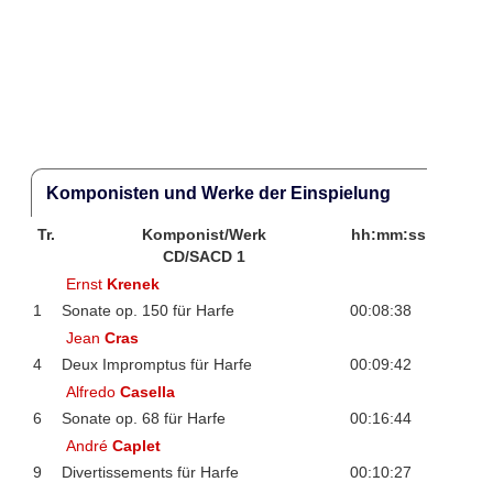
Komponisten und Werke der Einspielung
Tr.
Komponist/Werk
hh:mm:ss
CD/SACD 1
Ernst
Krenek
1
Sonate op. 150 für Harfe
00:08:38
Jean
Cras
4
Deux Impromptus für Harfe
00:09:42
Alfredo
Casella
6
Sonate op. 68 für Harfe
00:16:44
André
Caplet
9
Divertissements für Harfe
00:10:27