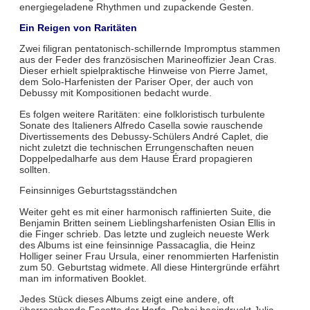
energiegeladene Rhythmen und zupackende Gesten.
Ein Reigen von Raritäten
Zwei filigran pentatonisch-schillernde Impromptus stammen
aus der Feder des französischen Marineoffizier Jean Cras.
Dieser erhielt spielpraktische Hinweise von Pierre Jamet,
dem Solo-Harfenisten der Pariser Oper, der auch von
Debussy mit Kompositionen bedacht wurde.
Es folgen weitere Raritäten: eine folkloristisch turbulente
Sonate des Italieners Alfredo Casella sowie rauschende
Divertissements des Debussy-Schülers André Caplet, die
nicht zuletzt die technischen Errungenschaften neuen
Doppelpedalharfe aus dem Hause Érard propagieren
sollten.
Feinsinniges Geburtstagsständchen
Weiter geht es mit einer harmonisch raffinierten Suite, die
Benjamin Britten seinem Lieblingsharfenisten Osian Ellis in
die Finger schrieb. Das letzte und zugleich neueste Werk
des Albums ist eine feinsinnige Passacaglia, die Heinz
Holliger seiner Frau Ursula, einer renommierten Harfenistin
zum 50. Geburtstag widmete. All diese Hintergründe erfährt
man im informativen Booklet.
Jedes Stück dieses Albums zeigt eine andere, oft
überraschende Facette der Harfe. Dabei beeindruckt Julia