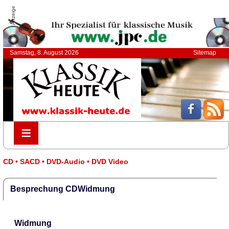
Anzeige
Samstag, 8. August 2026
Sitemap
≡
≡
CD • SACD • DVD-Audio • DVD Video
Besprechung CDWidmung
Widmung