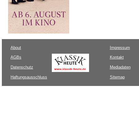
About
Impressum
AGBs
Kontakt
Datenschutz
Mediadaten
Haftungsausschluss
Sitemap