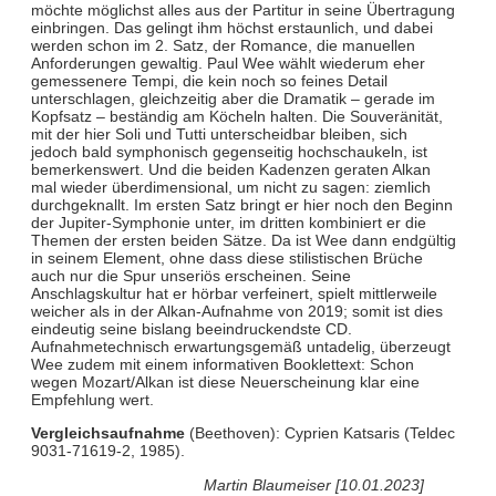
möchte möglichst alles aus der Partitur in seine Übertragung
einbringen. Das gelingt ihm höchst erstaunlich, und dabei
werden schon im 2. Satz, der Romance, die manuellen
Anforderungen gewaltig. Paul Wee wählt wiederum eher
gemessenere Tempi, die kein noch so feines Detail
unterschlagen, gleichzeitig aber die Dramatik – gerade im
Kopfsatz – beständig am Köcheln halten. Die Souveränität,
mit der hier Soli und Tutti unterscheidbar bleiben, sich
jedoch bald symphonisch gegenseitig hochschaukeln, ist
bemerkenswert. Und die beiden Kadenzen geraten Alkan
mal wieder überdimensional, um nicht zu sagen: ziemlich
durchgeknallt. Im ersten Satz bringt er hier noch den Beginn
der Jupiter-Symphonie unter, im dritten kombiniert er die
Themen der ersten beiden Sätze. Da ist Wee dann endgültig
in seinem Element, ohne dass diese stilistischen Brüche
auch nur die Spur unseriös erscheinen. Seine
Anschlagskultur hat er hörbar verfeinert, spielt mittlerweile
weicher als in der Alkan-Aufnahme von 2019; somit ist dies
eindeutig seine bislang beeindruckendste CD.
Aufnahmetechnisch erwartungsgemäß untadelig, überzeugt
Wee zudem mit einem informativen Booklettext: Schon
wegen Mozart/Alkan ist diese Neuerscheinung klar eine
Empfehlung wert.
Vergleichsaufnahme
(Beethoven): Cyprien Katsaris (Teldec
9031-71619-2, 1985).
Martin Blaumeiser [10.01.2023]