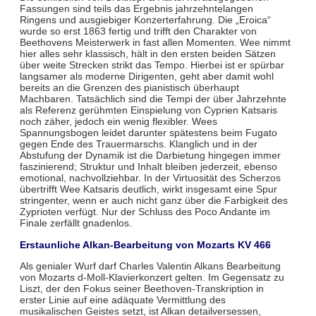
Fassungen sind teils das Ergebnis jahrzehntelangen
Ringens und ausgiebiger Konzerterfahrung. Die „Eroica“
wurde so erst 1863 fertig und trifft den Charakter von
Beethovens Meisterwerk in fast allen Momenten. Wee nimmt
hier alles sehr klassisch, hält in den ersten beiden Sätzen
über weite Strecken strikt das Tempo. Hierbei ist er spürbar
langsamer als moderne Dirigenten, geht aber damit wohl
bereits an die Grenzen des pianistisch überhaupt
Machbaren. Tatsächlich sind die Tempi der über Jahrzehnte
als Referenz gerühmten Einspielung von Cyprien Katsaris
noch zäher, jedoch ein wenig flexibler. Wees
Spannungsbogen leidet darunter spätestens beim Fugato
gegen Ende des Trauermarschs. Klanglich und in der
Abstufung der Dynamik ist die Darbietung hingegen immer
faszinierend; Struktur und Inhalt bleiben jederzeit, ebenso
emotional, nachvollziehbar. In der Virtuosität des Scherzos
übertrifft Wee Katsaris deutlich, wirkt insgesamt eine Spur
stringenter, wenn er auch nicht ganz über die Farbigkeit des
Zyprioten verfügt. Nur der Schluss des Poco Andante im
Finale zerfällt gnadenlos.
Erstaunliche Alkan-Bearbeitung von Mozarts KV 466
Als genialer Wurf darf Charles Valentin Alkans Bearbeitung
von Mozarts d-Moll-Klavierkonzert gelten. Im Gegensatz zu
Liszt, der den Fokus seiner Beethoven-Transkription in
erster Linie auf eine adäquate Vermittlung des
musikalischen Geistes setzt, ist Alkan detailversessen,