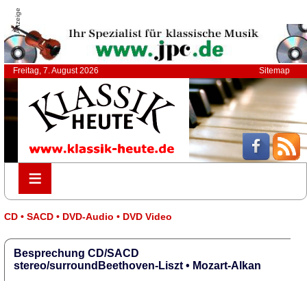
Anzeige
Freitag, 7. August 2026
Sitemap
≡
≡
CD • SACD • DVD-Audio • DVD Video
Besprechung CD/SACD
stereo/surroundBeethoven-Liszt • Mozart-Alkan