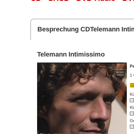
Besprechung CDTelemann Inti
Telemann Intimissimo
P
1 
Kü
Kl
G