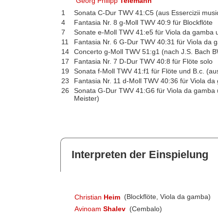
Georg Philipp
Telemann
1
Sonata C-Dur TWV 41:C5 (aus Essercizii music
4
Fantasia Nr. 8 g-Moll TWV 40:9 für Blockflöte
7
Sonate e-Moll TWV 41:e5 für Viola da gamba un
11
Fantasia Nr. 6 G-Dur TWV 40:31 für Viola da
14
Concerto g-Moll TWV 51:g1 (nach J.S. Bach 
17
Fantasia Nr. 7 D-Dur TWV 40:8 für Flöte solo
19
Sonata f-Moll TWV 41:f1 für Flöte und B.c. (a
23
Fantasia Nr. 11 d-Moll TWV 40:36 für Viola d
26
Sonata G-Dur TWV 41:G6 für Viola da gamba u
Meister)
Interpreten der Einspielung
Christian
Heim
(Blockflöte, Viola da gamba)
Avinoam
Shalev
(Cembalo)