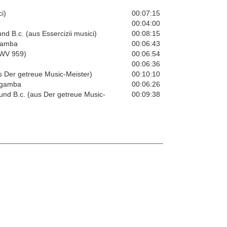
i)
00:07:15
00:04:00
d B.c. (aus Essercizii musici)
00:08:15
 gamba
00:06:43
BWV 959)
00:06:54
00:06:36
us Der getreue Music-Meister)
00:10:10
a gamba
00:06:26
nd B.c. (aus Der getreue Music-
00:09:38