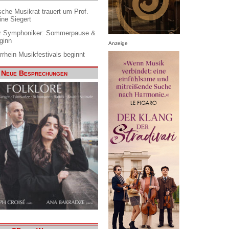
che Musikrat trauert um Prof.
ine Siegert
 Symphoniker: Sommerpause &
ginn
Anzeige
rrhein Musikfestivals beginnt
Neue Besprechungen