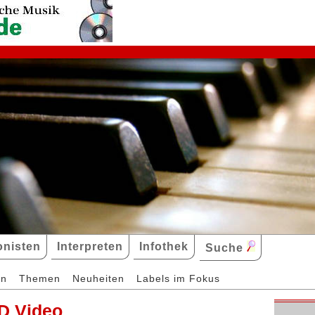
nisten
Interpreten
Infothek
Suche
en
Themen
Neuheiten
Labels im Fokus
D Video