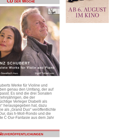
CD der Woche
uberts Werke für Violine und
aben genau den Umfang, der auf
passt. Es sind die drei Sonaten
ehnjährigen, die der
üchtige Verleger Diabelli als
n“ herausgegeben hat, dazu
e als „Grand Duo“ veröffentlichte
Dur, das h-Moll-Rondo und die
e C-Dur-Fantasie aus dem Jahr
Neuveröffentlichungen