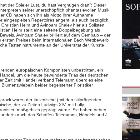
hat der Spieler Lust, du hast Vergnügen dran“: Dieser
nterpreten seiner unerschöpflich phantasievollen Musik
ser CD haben sich ihn als Motto ihrer Aufnahme
er eingespielten Repertoires angeht, als auch bezüglich
ie Christian Heim und Avinoam Shalev hier als Solisten
stian Heim stellt eine seltene Doppelbegabung als
 Beweis, Avinoam Shalev brilliert auf dem Cembalo – der
es ersten Preises beim Internationalen Bach Wettbewerb
rische Tasteninstrumente an der Universität der Künste
hrenden europäischen Komponisten unbestritten, ein
 Händel, um die heute bewunderte Trias des deutschen
rer Zeit (mit Händel verband Telemann überdies eine
Blumenzwiebeln beider begeisterter Floristiker
arock waren der italienische (mit den stilprägenden
sche, der zu Zeiten Ludwigs XIV. mit Lully
ponisten maßgeblich geprägt wurde. Sie haben neben
hunderts auch das Schaffen Telemanns, Händels und J.
ern seiner Zeit wohl am meisten von der französischen