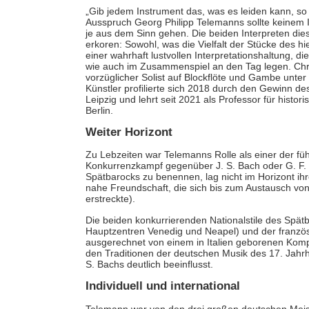
„Gib jedem Instrument das, was es leiden kann, so 
Ausspruch Georg Philipp Telemanns sollte keinem I
je aus dem Sinn gehen. Die beiden Interpreten die
erkoren: Sowohl, was die Vielfalt der Stücke des hi
einer wahrhaft lustvollen Interpretationshaltung, d
wie auch im Zusammenspiel an den Tag legen. Chri
vorzüglicher Solist auf Blockflöte und Gambe unter
Künstler profilierte sich 2018 durch den Gewinn d
Leipzig und lehrt seit 2021 als Professor für histo
Berlin.
Weiter Horizont
Zu Lebzeiten war Telemanns Rolle als einer der fü
Konkurrenzkampf gegenüber J. S. Bach oder G. F.
Spätbarocks zu benennen, lag nicht im Horizont ih
nahe Freundschaft, die sich bis zum Austausch von 
erstreckte).
Die beiden konkurrierenden Nationalstile des Spätb
Hauptzentren Venedig und Neapel) und der französi
ausgerechnet von einem in Italien geborenen Kom
den Traditionen der deutschen Musik des 17. Jahr
S. Bachs deutlich beeinflusst.
Individuell und international
Telemann war von den drei großen deutschen Meist