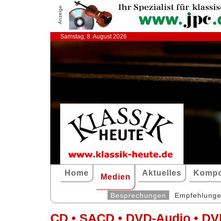
Anzeige
Samstag, 8. August 2026
Home
Aktuelles
Kompo
Medien
Besprechungen
Empfehlung
CD • SACD • DVD-Audio • DV