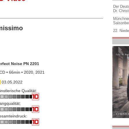
Der Deuts
Dr. Christ
Münchner
Saisonbe
missimo
22. Niede
erfect Noise PN 2201
CD • 66min • 2020, 2021
03.05.2022
nstlerische Qualität:
angqualität:
esamteindruck: