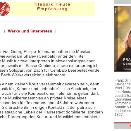
Klassik Heute
Empfehlung
↓ Werke und Interpreten ↓
 von Georg Philipp Telemann haben die Musiker
wie Avinoam Shalev (Cembalo) unter den Titel
nt Musik für zwei Interpreten in abwechslungsreicher
 jeweils mit Basso Continuo, sowie ein ursprünglich
ssen Solopart von Bach für Cembalo bearbeitet wurde
Bach-Werkeverzeichnis einbrachte.
Franz Sch
in einem kleinen Kreis versammelt gewesen sein, denn
Klavier h
zwei CDs 
sik für „Kenner und Liebhaber“ – ein Ausdruck, der
des Neunz
 auch für viele Kompositionen Telemanns gelten darf.
geschäftst
leine Musikerensembles an private Kreise eines
„Sonatine
besonders für Telemanns über 45 Jahre währender
kommen di
Sonate A-
 Sie brachte ihn in engen Kontakt mit der patrizisch-
bedeutend
das staatliche Leben der Hansestadt dominierte, sondern
1827.
iche Förderung des Kultur- und Musiklebens entfaltete.