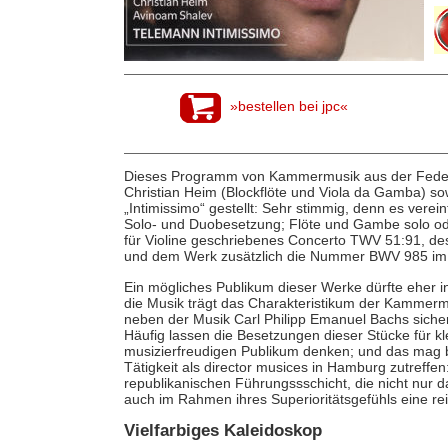
»bestellen bei jpc«
Dieses Programm von Kammermusik aus der Feder
Christian Heim (Blockflöte und Viola da Gamba) so
„Intimissimo“ gestellt: Sehr stimmig, denn es verei
Solo- und Duobesetzung; Flöte und Gambe solo oder
für Violine geschriebenes Concerto TWV 51:91, de
und dem Werk zusätzlich die Nummer BWV 985 im 
Ein mögliches Publikum dieser Werke dürfte eher 
die Musik trägt das Charakteristikum der Kammermu
neben der Musik Carl Philipp Emanuel Bachs sicher
Häufig lassen die Besetzungen dieser Stücke für k
musizierfreudigen Publikum denken; und das mag 
Tätigkeit als director musices in Hamburg zutreffen:
republikanischen Führungssschicht, die nicht nur 
auch im Rahmen ihres Superioritätsgefühls eine re
Vielfarbiges Kaleidoskop