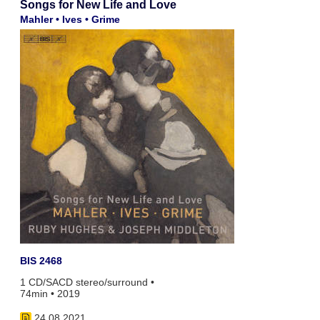
Songs for New Life and Love
Mahler • Ives • Grime
BIS 2468
1 CD/SACD stereo/surround •
74min • 2019
24.08.2021