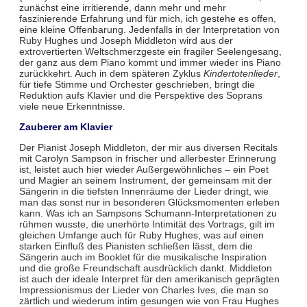
zunächst eine irritierende, dann mehr und mehr
faszinierende Erfahrung und für mich, ich gestehe es offen,
eine kleine Offenbarung. Jedenfalls in der Interpretation von
Ruby Hughes und Joseph Middleton wird aus der
extrovertierten Weltschmerzgeste ein fragiler Seelengesang,
der ganz aus dem Piano kommt und immer wieder ins Piano
zurückkehrt. Auch in dem späteren Zyklus
Kindertotenlieder
,
für tiefe Stimme und Orchester geschrieben, bringt die
Reduktion aufs Klavier und die Perspektive des Soprans
viele neue Erkenntnisse.
Zauberer am Klavier
Der Pianist Joseph Middleton, der mir aus diversen Recitals
mit Carolyn Sampson in frischer und allerbester Erinnerung
ist, leistet auch hier wieder Außergewöhnliches – ein Poet
und Magier an seinem Instrument, der gemeinsam mit der
Sängerin in die tiefsten Innenräume der Lieder dringt, wie
man das sonst nur in besonderen Glücksmomenten erleben
kann. Was ich an Sampsons Schumann-Interpretationen zu
rühmen wusste, die unerhörte Intimität des Vortrags, gilt im
gleichen Umfange auch für Ruby Hughes, was auf einen
starken Einfluß des Pianisten schließen lässt, dem die
Sängerin auch im Booklet für die musikalische Inspiration
und die große Freundschaft ausdrücklich dankt. Middleton
ist auch der ideale Interpret für den amerikanisch geprägten
Impressionismus der Lieder von Charles Ives, die man so
zärtlich und wiederum intim gesungen wie von Frau Hughes