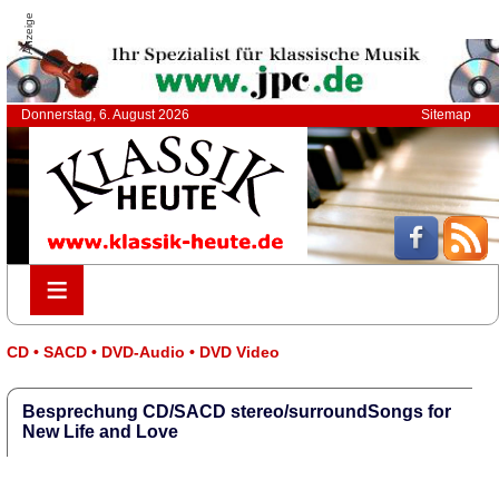
Anzeige
Donnerstag, 6. August 2026
Sitemap
≡
≡
CD • SACD • DVD-Audio • DVD Video
Besprechung CD/SACD stereo/surroundSongs for
New Life and Love