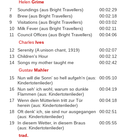
Helen
Grime
7
Soundings (aus Bright Travellers)
00:02:29
8
Brew (aus Bright Travellers)
00:02:18
9
Visitations (aus Bright Travellers)
00:03:02
10
Milk Fever (aus Bright Travellers)
00:02:11
11
Council Offices (aus Bright Travellers)
00:04:06
Charles
Ives
12
Serenity (A unison chant, 1919)
00:02:07
13
Children's Hour
00:02:12
14
Songs my mother taught me
00:02:42
Gustav
Mahler
15
Nun will die Sonn' so hell aufgeh'n (aus:
00:05:10
Kindertotenlieder)
16
Nun seh' ich wohl, warum so dunkle
00:04:19
Flammen (aus: Kindertotenlieder)
17
Wenn dein Mütterlein tritt zur Tür
00:04:18
herein (aus: Kindertotenlieder)
18
Oft denk' ich, sie sind nur ausgegangen
00:02:51
(aus: Kindertotenlieder)
19
In diesem Wetter, in diesem Braus
00:05:55
(aus: Kindertotenlieder)
trad.