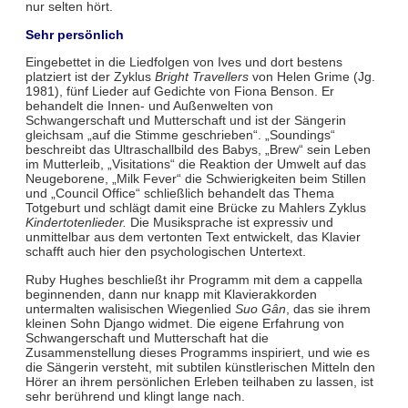
nur selten hört.
Sehr persönlich
Eingebettet in die Liedfolgen von Ives und dort bestens
platziert ist der Zyklus
Bright Travellers
von Helen Grime (Jg.
1981), fünf Lieder auf Gedichte von Fiona Benson. Er
behandelt die Innen- und Außenwelten von
Schwangerschaft und Mutterschaft und ist der Sängerin
gleichsam „auf die Stimme geschrieben“. „Soundings“
beschreibt das Ultraschallbild des Babys, „Brew“ sein Leben
im Mutterleib, „Visitations“ die Reaktion der Umwelt auf das
Neugeborene, „Milk Fever“ die Schwierigkeiten beim Stillen
und „Council Office“ schließlich behandelt das Thema
Totgeburt und schlägt damit eine Brücke zu Mahlers Zyklus
Kindertotenlieder.
Die Musiksprache ist expressiv und
unmittelbar aus dem vertonten Text entwickelt, das Klavier
schafft auch hier den psychologischen Untertext.
Ruby Hughes beschließt ihr Programm mit dem a cappella
beginnenden, dann nur knapp mit Klavierakkorden
untermalten walisischen Wiegenlied
Suo Gân
, das sie ihrem
kleinen Sohn Django widmet. Die eigene Erfahrung von
Schwangerschaft und Mutterschaft hat die
Zusammenstellung dieses Programms inspiriert, und wie es
die Sängerin versteht, mit subtilen künstlerischen Mitteln den
Hörer an ihrem persönlichen Erleben teilhaben zu lassen, ist
sehr berührend und klingt lange nach.