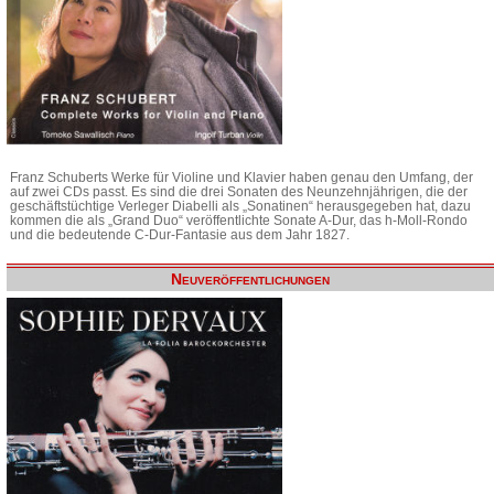
Franz Schuberts Werke für Violine und Klavier haben genau den Umfang, der
auf zwei CDs passt. Es sind die drei Sonaten des Neunzehnjährigen, die der
geschäftstüchtige Verleger Diabelli als „Sonatinen“ herausgegeben hat, dazu
kommen die als „Grand Duo“ veröffentlichte Sonate A-Dur, das h-Moll-Rondo
und die bedeutende C-Dur-Fantasie aus dem Jahr 1827.
Neuveröffentlichungen