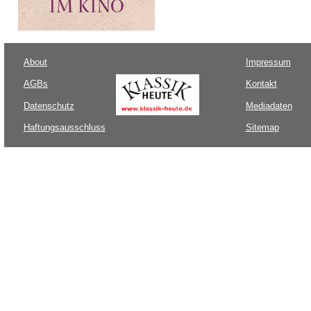
About
Impressum
AGBs
Kontakt
Datenschutz
Mediadaten
Haftungsausschluss
Sitemap