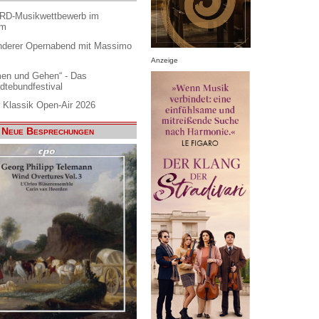
ARD-Musikwettbewerb im
am
nderer Opernabend mit Massimo
Anzeige
en und Gehen“ - Das
dtebundfestival
 Klassik Open-Air 2026
Neue Besprechungen