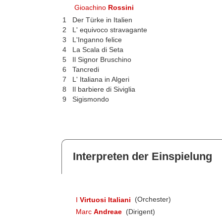
Gioachino
Rossini
1
Der Türke in Italien
2
L' equivoco stravagante
3
L'Inganno felice
4
La Scala di Seta
5
Il Signor Bruschino
6
Tancredi
7
L' Italiana in Algeri
8
Il barbiere di Siviglia
9
Sigismondo
Interpreten der Einspielung
I
Virtuosi Italiani
(Orchester)
Marc
Andreae
(Dirigent)