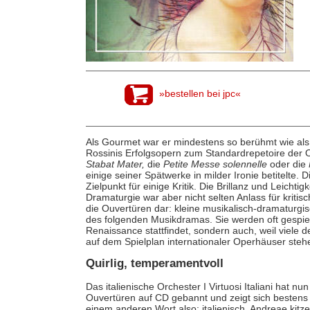
»bestellen bei jpc«
Als Gourmet war er mindestens so berühmt wie als
Rossinis Erfolgsopern zum Standardrepetoire der 
Stabat Mater,
die
Petite Messe solennelle
oder die
einige seiner Spätwerke in milder Ironie betitelte. 
Zielpunkt für einige Kritik. Die Brillanz und Leichti
Dramaturgie war aber nicht selten Anlass für krit
die Ouvertüren dar: kleine musikalisch-dramaturgi
des folgenden Musikdramas. Sie werden oft gespielt,
Renaissance stattfindet, sondern auch, weil viel
auf dem Spielplan internationaler Operhäuser steh
Quirlig, temperamentvoll
Das italienische Orchester I Virtuosi Italiani hat 
Ouvertüren auf CD gebannt und zeigt sich bestens a
einem anderen Wort also: italienisch. Andreae kit