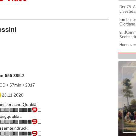
Der 75. 
Livestre
Ein beso
Giordano
ssini
9. „Komm
Sechsstä
Hannover
po 555 385-2
CD • 57min • 2017
23.11.2020
nstlerische Qualität:
angqualität:
esamteindruck: