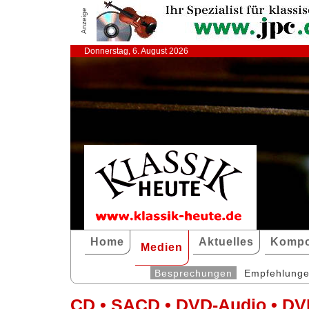
Anzeige
Donnerstag, 6. August 2026
Home
Aktuelles
Kompo
Medien
Besprechungen
Empfehlung
CD • SACD • DVD-Audio • DV