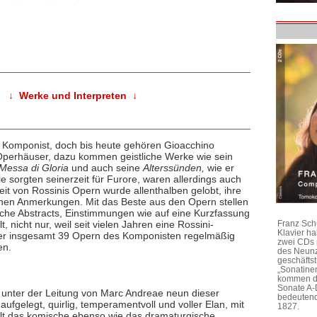
↓ Werke und Interpreten ↓
 Komponist, doch bis heute gehören Gioacchino
Operhäuser, dazu kommen geistliche Werke wie sein
Messa di Gloria
und auch seine
Alterssünden,
wie er
Die sorgten seinerzeit für Furore, waren allerdings auch
gkeit von Rossinis Opern wurde allenthalben gelobt, ihre
ischen Anmerkungen. Mit das Beste aus den Opern stellen
sche Abstracts, Einstimmungen wie auf eine Kurzfassung
 nicht nur, weil seit vielen Jahren eine Rossini-
Franz Sch
Klavier h
e der insgesamt 39 Opern des Komponisten regelmäßig
zwei CDs 
en.
des Neunz
geschäftst
„Sonatine
kommen di
Sonate A-
nun unter der Leitung von Marc Andreae neun dieser
bedeutend
ufgelegt, quirlig, temperamentvoll und voller Elan, mit
1827.
zelt das komische ebenso wie das dramaturgische