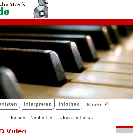
nisten
Interpreten
Infothek
Suche
en
Themen
Neuheiten
Labels im Fokus
D Video