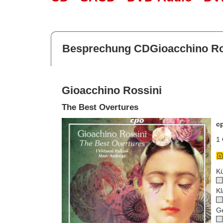
Besprechung CDGioacchino Ro
Gioacchino Rossini
The Best Overtures
c
1 
Kü
Kl
G