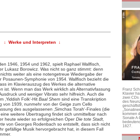
↓ Werke und Interpreten ↓
den 1946, 1954 und 1962, spielt Raphael Wallfisch,
er Lukasz Borowicz. Was nicht so ganz stimmt: denn
 nichts weiter als eine notengetreue Wiedergabe der
ner Posaunen-Symphonie von 1954. Wallfisch bezieht die
dass im Klavierauszug des Werkes die alternative
n ist. Wenn man das Werk wirklich als Alternativfassung
Franz Sch
Klavier h
 Ausdruck und weniger Vibrato sehr hilfreich. Auch die
zwei CDs 
 ‚Yiddish Folk‘-Hit
Baal Shem
sind eine Transkription
des Neunz
g von 1939, nunmehr von der Geige zum Cello
geschäftst
lassung des ausgelassenen ‚Simchas Torah‘-Finales (die
„Sonatine
eine weitere Übertragung findet sich unmittelbar nach
kommen di
Sonate A-
der heute wieder so erfolgreichen Oper
Die tote Stadt,
bedeutend
rte
von Georges Rodenbach so entstellt, dass sich nicht
1827.
hr gefällige Musik hervorgebracht hat, in diesem Fall
ummer.