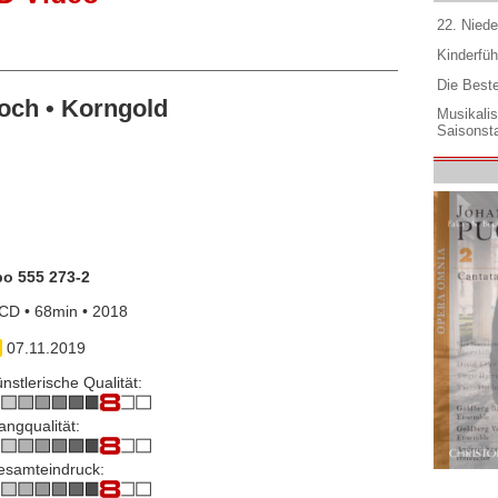
22. Niede
Kinderfüh
Die Best
och • Korngold
Musikali
Saisonsta
po 555 273-2
CD • 68min • 2018
07.11.2019
nstlerische Qualität:
angqualität:
esamteindruck: