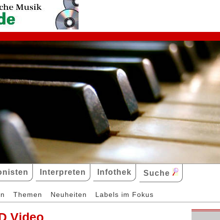
nisten
Interpreten
Infothek
Suche
en
Themen
Neuheiten
Labels im Fokus
D Video