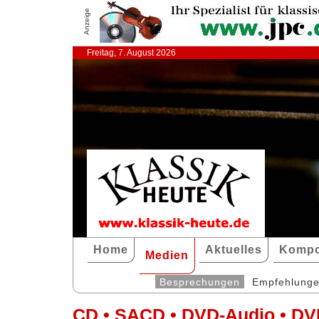
Anzeige
Freitag, 7. August 2026
Home
Aktuelles
Kompo
Medien
Besprechungen
Empfehlung
CD • SACD • DVD-Audio • DV