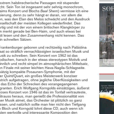
h extrem halsbrecherische Passagen mit stupender
cht. Sein Ton ist insgesamt sehr sehnig monochrom,
Haims Konzert und Blochs
Baal Shem
) vermisse ich eine
erung, denn zu sehr hängt er daran, vor allem die
en, was den Elan des Melos schwächt und den Ausdruck
 Gesellschaft der meisten Kollegen wiederfindet. Das
rtig und mit der von einem britischen Klangkörper zu
an merkt gerade bei Ben-Haim, und auch etwas bei
Blatt lesen und den Zusammenhang nicht kennen. Das
in schnellen Sätzen.
rankenburger geboren und rechtzeitig nach Palästina
at so sträflich vernachlässigten israelischen Musik und
usik zu schreiben. Sein Konzert von 1962 ist das
odischen, harsch in der etwas stereotypen Motivik und
nnlich und recht simpel im atmosphärischen Mittelsatz,
n Finale mit seiner leichten Hava-Nagila-Schlagseite.
eisätzig kompakte Posaunen-Symphonie, mit der
er Quint/Quart, ein großes Meisterwerk konziser
trich aufgetragen, ohne jegliche Überflüssigkeiten und
nd das Echo der Schrecken des vorangegangenen
anten. Erich Wolfgang Korngolds einsätziges, äußerst
uoses Konzert von 1946 ist das im Tonfall vertrauteste,
rauss heraus, man genießt die Professionalität von
er Musik atmet, das Orchester ist plötzlich so ganz
ssen, und natürlich sollte man hier nicht den Tiefgang
 Bloch und Korngold lohnt diese CD, auch wenn ich
sten wertvolle und interessante Komposition den