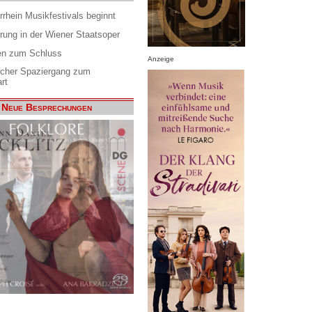
rrhein Musikfestivals beginnt
rung in der Wiener Staatsoper
en zum Schluss
Anzeige
scher Spaziergang zum
rt
Neue Besprechungen