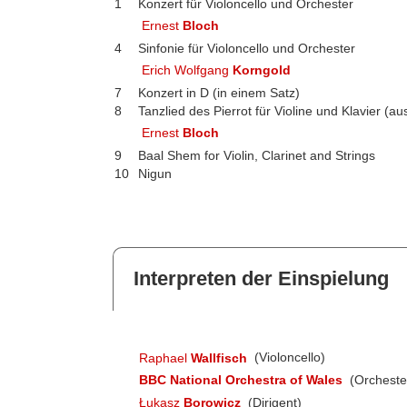
1
Konzert für Violoncello und Orchester
Ernest
Bloch
4
Sinfonie für Violoncello und Orchester
Erich Wolfgang
Korngold
7
Konzert in D (in einem Satz)
8
Tanzlied des Pierrot für Violine und Klavier (au
Ernest
Bloch
9
Baal Shem for Violin, Clarinet and Strings
10
Nigun
Interpreten der Einspielung
Raphael
Wallfisch
(Violoncello)
BBC National Orchestra of Wales
(Orcheste
Łukasz
Borowicz
(Dirigent)