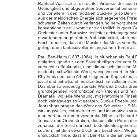
Raphael Wallfisch ist ein echter Virtuose, der auc
Geläufigkeit und abgebrühter Souveränität beherrs
und vor allem in den modalen Stücken (also Ben-
aus der melodischen Energie sich ergebende Phrasi
schweren Zeiten durch Verlängerung hervorzuheb
konventionalisiert – womit er sich freilich in guter
Orchester unter Borowicz begleitet geistesgegenwä
erwartenden ungetrübten Professionalität, aber m
Bloch, deutlich, dass die Musiker die Musik vom 
gelingt dann fantasievoller in langsamen Tempi als 
Paul Ben-Haim (1897-1984), in München als Paul F
emigriert, gehört zu den Säulenheiligen der vom Sta
versuchte offenkundig, eine idiomatisch jüdische M
eindeutig schwächste Werk, wenig inspiriert im Mel
Rhythmik des nach Arbeit klingenden Kopfsatzes, si
jovial und mitreißend musikantisch im volkstümliche
Das ebenso eindeutig stärkste Werk ist Blochs dr
grundlegenden Konfrontation von Tritonus und rein
Dramatik, wo jede Wendung, mit kraftvollem Pinsels
doch keineswegs strikt geraten. Dunkle Poesie u
Jahrzehnts prägen das Werk des Schweizer US-Migr
wirkungsvolles, extravertiertes und idiomatisch virt
man hört auch immer wieder die Nähe zu Richard St
Tonsatz und Orchestration, die aus allen Poren dies
zuhause, der Solist darf sich bedenkenlos gehen la
suchen, mit dem etwa Bloch uns beschenkt. Wegen
unglücklich finde, dass mit Ben-Haim die am wenig