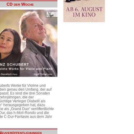
CD der Woche
uberts Werke für Violine und
aben genau den Umfang, der auf
passt. Es sind die drei Sonaten
ehnjährigen, die der
üchtige Verleger Diabelli als
n“ herausgegeben hat, dazu
e als „Grand Duo“ veröffentlichte
Dur, das h-Moll-Rondo und die
e C-Dur-Fantasie aus dem Jahr
Neuveröffentlichungen