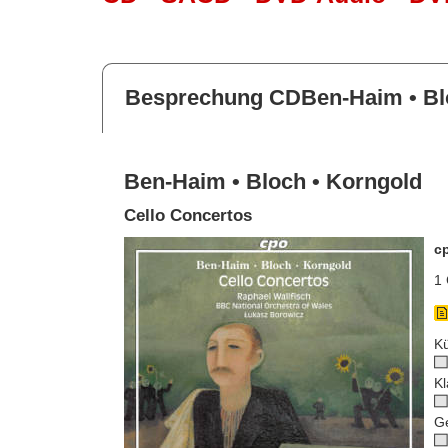
Besprechung CDBen-Haim • Bl
Ben-Haim • Bloch • Korngold
Cello Concertos
c
1 
Kü
Kl
G