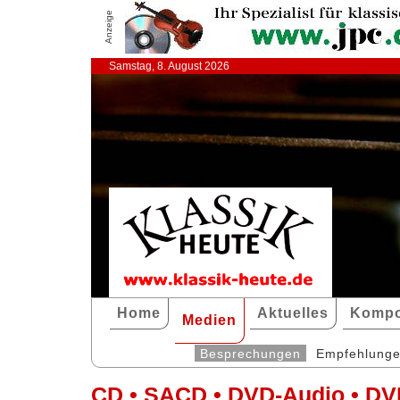
Anzeige
Samstag, 8. August 2026
Home
Aktuelles
Kompo
Medien
Besprechungen
Empfehlung
CD • SACD • DVD-Audio • DV