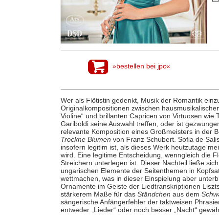
»bestellen bei jpc«
Wer als Flötistin gedenkt, Musik der Romantik ein
Originalkompositionen zwischen hausmusikalischen 
Violine“ und brillanten Capricen von Virtuosen w
Gariboldi seine Auswahl treffen, oder ist gezwunge
relevante Komposition eines Großmeisters in der 
Trockne Blumen
von Franz Schubert. Sofia de Sali
insofern legitim ist, als dieses Werk heutzutage me
wird. Eine legitime Entscheidung, wenngleich die F
Streichern unterlegen ist. Dieser Nachteil ließe sich
ungarischen Elemente der Seitenthemen in Kopfsat
wettmachen, was in dieser Einspielung aber unterbl
Ornamente im Geiste der Liedtranskriptionen Liszts
stärkerem Maße für das
Ständchen
aus dem
Schw
sängerische Anfängerfehler der taktweisen Phrasie
entweder „Lieder“ oder noch besser „Nacht“ gewähl