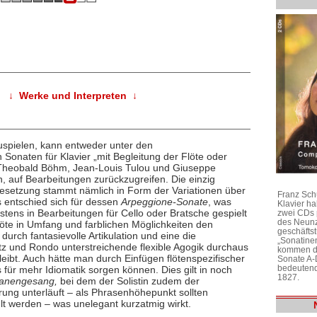
↓ Werke und Interpreten ↓
zuspielen, kann entweder unter den
Sonaten für Klavier „mit Begleitung der Flöte oder
ie Theobald Böhm, Jean-Louis Tulou und Giuseppe
n, auf Bearbeitungen zurückzugreifen. Die einzig
Besetzung stammt nämlich in Form der Variationen über
Franz Sch
s entschied sich für dessen
Arpeggione-Sonate
, was
Klavier h
istens in Bearbeitungen für Cello oder Bratsche gespielt
zwei CDs 
des Neunz
löte in Umfang und farblichen Möglichkeiten den
geschäftst
 durch fantasievolle Artikulation und eine die
„Sonatine
z und Rondo unterstreichende flexible Agogik durchaus
kommen di
eibt. Auch hätte man durch Einfügen flötenspezifischer
Sonate A-
bedeutend
 für mehr Idiomatik sorgen können. Dies gilt in noch
1827.
anengesang,
bei dem der Solistin zudem der
rung unterläuft – als Phrasenhöhepunkt sollten
t werden – was unelegant kurzatmig wirkt.