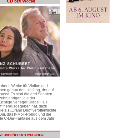
CD der Woche
uberts Werke für Violine und
aben genau den Umfang, der auf
passt. Es sind die drei Sonaten
ehnjährigen, die der
üchtige Verleger Diabelli als
n“ herausgegeben hat, dazu
e als „Grand Duo“ veröffentlichte
Dur, das h-Moll-Rondo und die
e C-Dur-Fantasie aus dem Jahr
Neuveröffentlichungen