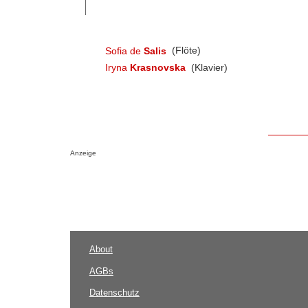
Sofia de
Salis
(Flöte)
Iryna
Krasnovska
(Klavier)
Anzeige
About
AGBs
Datenschutz