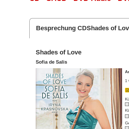
Besprechung CDShades of Lo
Shades of Love
Sofia de Salis
A
1 
Kü
Kl
G