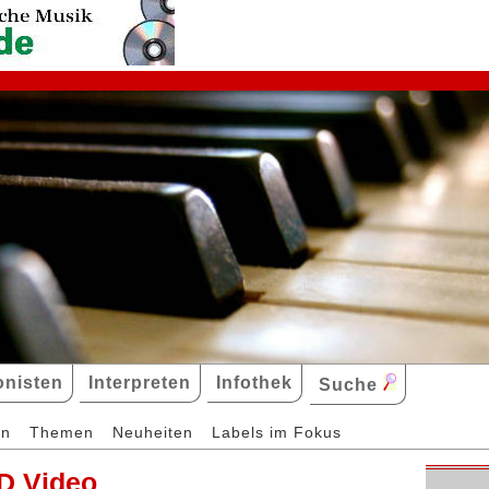
nisten
Interpreten
Infothek
Suche
en
Themen
Neuheiten
Labels im Fokus
D Video