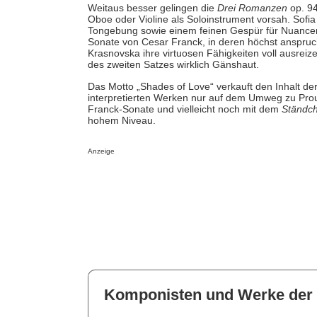
Weitaus besser gelingen die
Drei Romanzen
op. 94
Oboe oder Violine als Soloinstrument vorsah. Sofia d
Tongebung sowie einem feinen Gespür für Nuancen
Sonate von Cesar Franck, in deren höchst anspruchs
Krasnovska ihre virtuosen Fähigkeiten voll ausrei
des zweiten Satzes wirklich Gänshaut.
Das Motto „Shades of Love“ verkauft den Inhalt de
interpretierten Werken nur auf dem Umweg zu Pr
Franck-Sonate und vielleicht noch mit dem
Ständc
hohem Niveau.
Anzeige
Komponisten und Werke der 