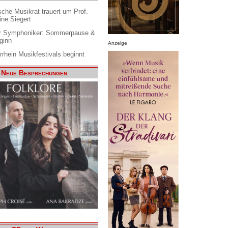
che Musikrat trauert um Prof.
ine Siegert
 Symphoniker: Sommerpause &
ginn
Anzeige
rrhein Musikfestivals beginnt
Neue Besprechungen