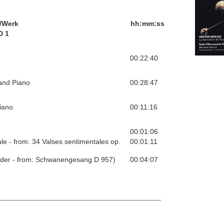
/Werk
hh:mm:ss
D 1
00:22:40
 and Piano
00:28:47
iano
00:11:16
00:01:06
le - from: 34 Valses sentimentales op.
00:01:11
ieder - from: Schwanengesang D 957)
00:04:07