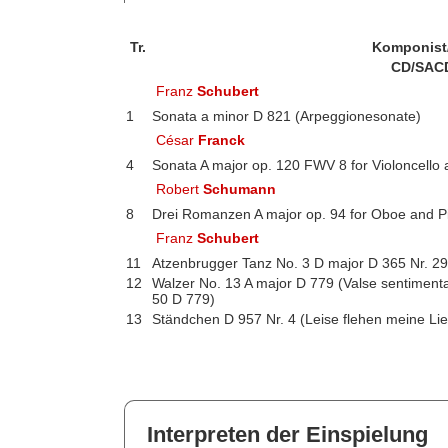
Tr.
Komponist
CD/SAC
Franz
Schubert
1
Sonata a minor D 821 (Arpeggionesonate)
César
Franck
4
Sonata A major op. 120 FWV 8 for Violoncello
Robert
Schumann
8
Drei Romanzen A major op. 94 for Oboe and P
Franz
Schubert
11
Atzenbrugger Tanz No. 3 D major D 365 Nr. 29
12
Walzer No. 13 A major D 779 (Valse sentimenta
50 D 779)
13
Ständchen D 957 Nr. 4 (Leise flehen meine L
Interpreten der Einspielung