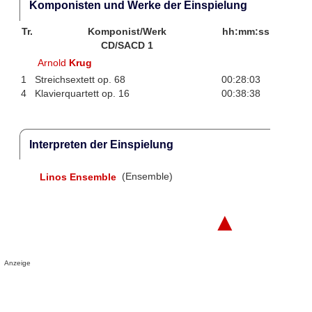
Komponisten und Werke der Einspielung
Tr.
Komponist/Werk
hh:mm:ss
CD/SACD 1
Arnold
Krug
1
Streichsextett op. 68
00:28:03
4
Klavierquartett op. 16
00:38:38
Interpreten der Einspielung
Linos Ensemble
(Ensemble)
▲
Anzeige