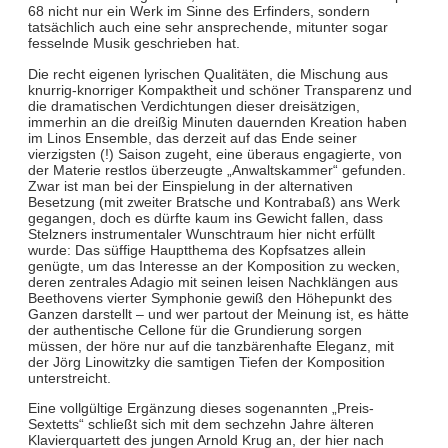
68 nicht nur ein Werk im Sinne des Erfinders, sondern
tatsächlich auch eine sehr ansprechende, mitunter sogar
fesselnde Musik geschrieben hat.
Die recht eigenen lyrischen Qualitäten, die Mischung aus
knurrig-knorriger Kompaktheit und schöner Transparenz und
die dramatischen Verdichtungen dieser dreisätzigen,
immerhin an die dreißig Minuten dauernden Kreation haben
im Linos Ensemble, das derzeit auf das Ende seiner
vierzigsten (!) Saison zugeht, eine überaus engagierte, von
der Materie restlos überzeugte „Anwaltskammer“ gefunden.
Zwar ist man bei der Einspielung in der alternativen
Besetzung (mit zweiter Bratsche und Kontrabaß) ans Werk
gegangen, doch es dürfte kaum ins Gewicht fallen, dass
Stelzners instrumentaler Wunschtraum hier nicht erfüllt
wurde: Das süffige Hauptthema des Kopfsatzes allein
genügte, um das Interesse an der Komposition zu wecken,
deren zentrales Adagio mit seinen leisen Nachklängen aus
Beethovens vierter Symphonie gewiß den Höhepunkt des
Ganzen darstellt – und wer partout der Meinung ist, es hätte
der authentische Cellone für die Grundierung sorgen
müssen, der höre nur auf die tanzbärenhafte Eleganz, mit
der Jörg Linowitzky die samtigen Tiefen der Komposition
unterstreicht.
Eine vollgültige Ergänzung dieses sogenannten „Preis-
Sextetts“ schließt sich mit dem sechzehn Jahre älteren
Klavierquartett des jungen Arnold Krug an, der hier nach