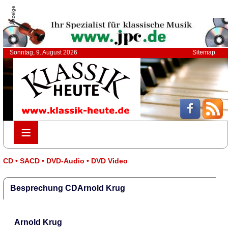
Anzeige
Sonntag, 9. August 2026
Sitemap
≡
≡
CD • SACD • DVD-Audio • DVD Video
Besprechung CDArnold Krug
Arnold Krug