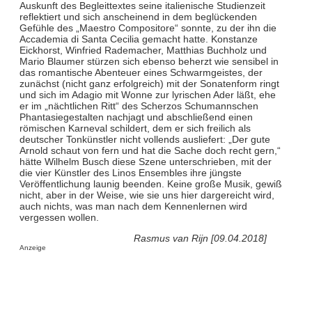
Auskunft des Begleittextes seine italienische Studienzeit
reflektiert und sich anscheinend in dem beglückenden
Gefühle des „Maestro Compositore“ sonnte, zu der ihn die
Accademia di Santa Cecilia gemacht hatte. Konstanze
Eickhorst, Winfried Rademacher, Matthias Buchholz und
Mario Blaumer stürzen sich ebenso beherzt wie sensibel in
das romantische Abenteuer eines Schwarmgeistes, der
zunächst (nicht ganz erfolgreich) mit der Sonatenform ringt
und sich im Adagio mit Wonne zur lyrischen Ader läßt, ehe
er im „nächtlichen Ritt“ des Scherzos Schumannschen
Phantasiegestalten nachjagt und abschließend einen
römischen Karneval schildert, dem er sich freilich als
deutscher Tonkünstler nicht vollends ausliefert: „Der gute
Arnold schaut von fern und hat die Sache doch recht gern,“
hätte Wilhelm Busch diese Szene unterschrieben, mit der
die vier Künstler des Linos Ensembles ihre jüngste
Veröffentlichung launig beenden. Keine große Musik, gewiß
nicht, aber in der Weise, wie sie uns hier dargereicht wird,
auch nichts, was man nach dem Kennenlernen wird
vergessen wollen.
Rasmus van Rijn [09.04.2018]
Anzeige