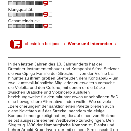
Klangqualität:
Gesamteindruck:
»bestellen bei jpc«
↓ Werke und Interpreten ↓
In den letzten Jahren des 19. Jahrhunderts hat der
Dresdner Instrumentenbauer und Komponist Alfred Stelzner
die vierköpfige Familie der Streicher – von der Violine bis
hinunter zu ihrem großen Stiefbruder, dem Kontrabaß – um
zwei kunstvoll-künstliche Mitglieder zu erweitern versucht:
die Violotta und den Cellone, mit denen er die Lücke
zwischen Bratsche und Violoncello ausfüllen
beziehungsweise für den mitunter etwas unbeholfenen Baß
eine beweglichere Alternative finden wollte. Wie so viele
„Bereicherungen“ der sanktionierten Palette blieben auch
diese Novitäten auf der Strecke, nachdem sie einige
Kompositionen gezeitigt hatten, die auf einen von Stelzner
selbst ausgeschriebenen Wettbewerb zurückgingen. Den
Sieg trug 1896 der Hamburgische Komponist, Pianist und
Lehrer Arnold Krug davon, der mit seinem Streichsextett op.