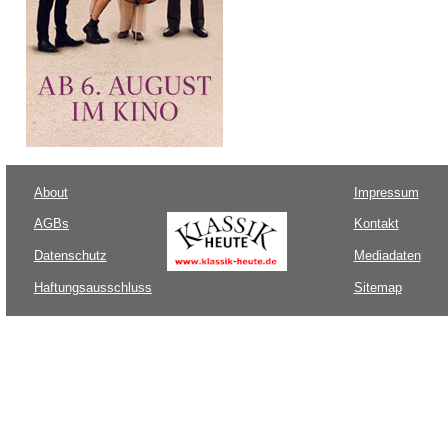
About
Impressum
AGBs
Kontakt
Datenschutz
Mediadaten
Haftungsausschluss
Sitemap