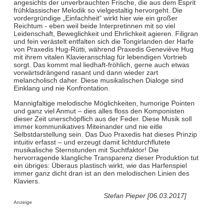
angesichts der unverbrauchten Frische, die aus dem Esprit
frühklassischer Melodik so vielgestaltig hervorgeht. Die
vordergründige „Einfachheit“ wirkt hier wie ein großer
Reichtum - eben weil beide Interpretinnen mit so viel
Leidenschaft, Beweglichkeit und Ehrlichkeit agieren. Filigran
und fein verästelt entfalten sich die Tongirlanden der Harfe
von Praxedis Hug-Rütti, während Praxedis Geneviève Hug
mit ihrem vitalen Klavieranschlag für lebendigen Vortrieb
sorgt. Das kommt mal liedhaft-fröhlich, gerne auch etwas
vorwärtsdrängend rasant und dann wieder zart
melancholisch daher. Diese musikalischen Dialoge sind
Einklang und nie Konfrontation.
Mannigfaltige melodische Möglichkeiten, humorige Pointen
und ganz viel Anmut – dies alles floss den Komponisten
dieser Zeit unerschöpflich aus der Feder. Diese Musik soll
immer kommunikatives Miteinander und nie eitle
Selbstdarstellung sein. Das Duo Praxedis hat dieses Prinzip
intuitiv erfasst – und erzeugt damit lichtdurchflutete
musikalische Sternstunden mit Suchtfaktor! Die
hervorragende klangliche Transparenz dieser Produktion tut
ein übriges: Überaus plastisch wirkt, wie das Harfenspiel
immer ganz dicht dran ist an den melodischen Linien des
Klaviers.
Stefan Pieper [06.03.2017]
Anzeige