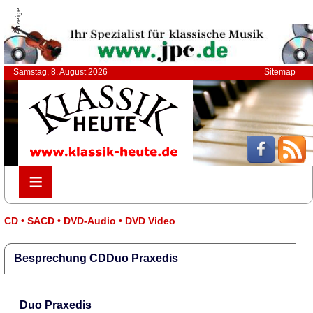
Anzeige
Samstag, 8. August 2026
Sitemap
≡
≡
CD • SACD • DVD-Audio • DVD Video
Besprechung CDDuo Praxedis
Duo Praxedis