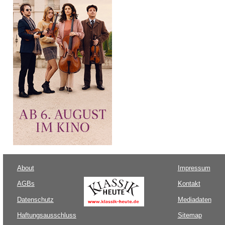
About
Impressum
AGBs
Kontakt
Datenschutz
Mediadaten
Haftungsausschluss
Sitemap