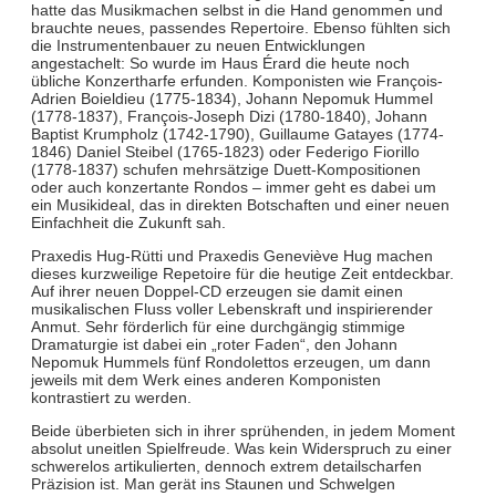
hatte das Musikmachen selbst in die Hand genommen und
brauchte neues, passendes Repertoire. Ebenso fühlten sich
die Instrumentenbauer zu neuen Entwicklungen
angestachelt: So wurde im Haus Érard die heute noch
übliche Konzertharfe erfunden. Komponisten wie François-
Adrien Boieldieu (1775-1834), Johann Nepomuk Hummel
(1778-1837), François-Joseph Dizi (1780-1840), Johann
Baptist Krumpholz (1742-1790), Guillaume Gatayes (1774-
1846) Daniel Steibel (1765-1823) oder Federigo Fiorillo
(1778-1837) schufen mehrsätzige Duett-Kompositionen
oder auch konzertante Rondos – immer geht es dabei um
ein Musikideal, das in direkten Botschaften und einer neuen
Einfachheit die Zukunft sah.
Praxedis Hug-Rütti und Praxedis Geneviève Hug machen
dieses kurzweilige Repetoire für die heutige Zeit entdeckbar.
Auf ihrer neuen Doppel-CD erzeugen sie damit einen
musikalischen Fluss voller Lebenskraft und inspirierender
Anmut. Sehr förderlich für eine durchgängig stimmige
Dramaturgie ist dabei ein „roter Faden“, den Johann
Nepomuk Hummels fünf Rondolettos erzeugen, um dann
jeweils mit dem Werk eines anderen Komponisten
kontrastiert zu werden.
Beide überbieten sich in ihrer sprühenden, in jedem Moment
absolut uneitlen Spielfreude. Was kein Widerspruch zu einer
schwerelos artikulierten, dennoch extrem detailscharfen
Präzision ist. Man gerät ins Staunen und Schwelgen