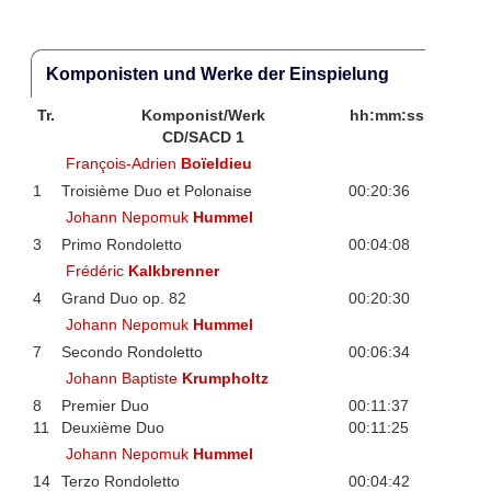
Komponisten und Werke der Einspielung
Tr.
Komponist/Werk
hh:mm:ss
CD/SACD 1
François-Adrien
Boïeldieu
1
Troisième Duo et Polonaise
00:20:36
Johann Nepomuk
Hummel
3
Primo Rondoletto
00:04:08
Frédéric
Kalkbrenner
4
Grand Duo op. 82
00:20:30
Johann Nepomuk
Hummel
7
Secondo Rondoletto
00:06:34
Johann Baptiste
Krumpholtz
8
Premier Duo
00:11:37
11
Deuxième Duo
00:11:25
Johann Nepomuk
Hummel
14
Terzo Rondoletto
00:04:42