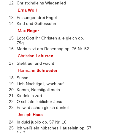
12
Christkindleins Wiegenlied
Erna
Woll
13
Es sungen drei Engel
14
Kind und Gottessohn
Max
Reger
15
Lobt Gott ihr Christen alle gleich op.
79g
16
Maria sitzt am Rosenhag op. 76 Nr. 52
Christian
Lahusen
17
Steht auf und wacht
Hermann
Schroeder
18
Susani
19
Lieb Nachtigall, wach auf
20
Komm, Nachtigall mein
21
Kindelein zart
22
O schlafe lieblicher Jesu
23
Es wird schon gleich dunkel
Joseph
Haas
24
In dulci jubilo op. 57 Nr. 10
25
Ich weiß ein hübsches Häuselein op. 57
Nr. 2