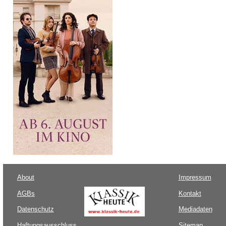
About
Impressum
AGBs
Kontakt
Datenschutz
Mediadaten
Haftungsausschluss
Sitemap