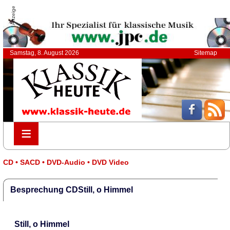
Anzeige
Samstag, 8. August 2026
Sitemap
≡
≡
CD • SACD • DVD-Audio • DVD Video
Besprechung CDStill, o Himmel
Still, o Himmel