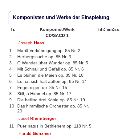
Komponisten und Werke der Einspielung
Tr.
Komponist/Werk
hh:mm:ss
CD/SACD 1
Joseph
Haas
1
Mariä Verkündigung op. 85 Nr. 2
2
Herbergssuche op. 85 Nr. 3
3
O Wunder über Wunder op. 85 Nr. 5
4
Mit Schnall und Gefall op. 85 Nr. 6
5
Es blühen die Maien op. 85 Nr. 10
6
Es hat sich halt aufton op. 85 Nr. 14
7
Engelreigen op. 85 Nr. 15
8
Still, o Himmel op. 85 Nr. 17
9
Die heiling drei König op. 85 Nr. 19
10
Das himmlische Orchester op. 85 Nr.
20
Josef
Rheinberger
11
Puer natus in Bethlehem op. 118 Nr. 5
Harald
Genzmer