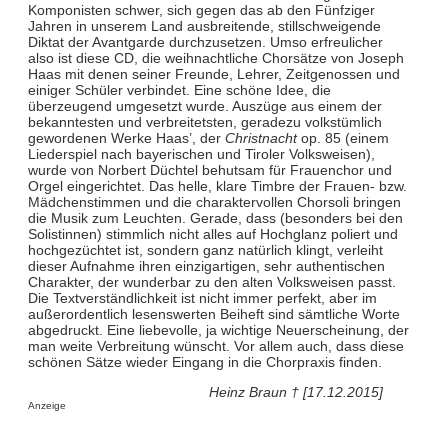
Komponisten schwer, sich gegen das ab den Fünfziger
Jahren in unserem Land ausbreitende, stillschweigende
Diktat der Avantgarde durchzusetzen. Umso erfreulicher
also ist diese CD, die weihnachtliche Chorsätze von Joseph
Haas mit denen seiner Freunde, Lehrer, Zeitgenossen und
einiger Schüler verbindet. Eine schöne Idee, die
überzeugend umgesetzt wurde. Auszüge aus einem der
bekanntesten und verbreitetsten, geradezu volkstümlich
gewordenen Werke Haas’, der
Christnacht
op. 85 (einem
Liederspiel nach bayerischen und Tiroler Volksweisen),
wurde von Norbert Düchtel behutsam für Frauenchor und
Orgel eingerichtet. Das helle, klare Timbre der Frauen- bzw.
Mädchenstimmen und die charaktervollen Chorsoli bringen
die Musik zum Leuchten. Gerade, dass (besonders bei den
Solistinnen) stimmlich nicht alles auf Hochglanz poliert und
hochgezüchtet ist, sondern ganz natürlich klingt, verleiht
dieser Aufnahme ihren einzigartigen, sehr authentischen
Charakter, der wunderbar zu den alten Volksweisen passt.
Die Textverständlichkeit ist nicht immer perfekt, aber im
außerordentlich lesenswerten Beiheft sind sämtliche Worte
abgedruckt. Eine liebevolle, ja wichtige Neuerscheinung, der
man weite Verbreitung wünscht. Vor allem auch, dass diese
schönen Sätze wieder Eingang in die Chorpraxis finden.
Heinz Braun † [17.12.2015]
Anzeige