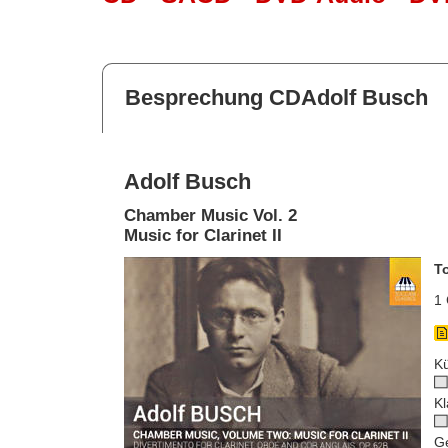
Besprechung CDAdolf Busch
Adolf Busch
Chamber Music Vol. 2
Music for Clarinet II
T
1 
Kü
Kl
G