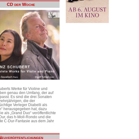
CD der Woche
uberts Werke für Violine und
aben genau den Umfang, der auf
passt. Es sind die drei Sonaten
ehnjährigen, die der
üchtige Verleger Diabelli als
n“ herausgegeben hat, dazu
e als „Grand Duo“ veröffentlichte
Dur, das h-Moll-Rondo und die
e C-Dur-Fantasie aus dem Jahr
Neuveröffentlichungen