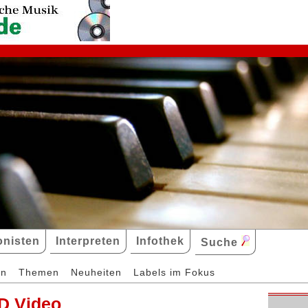
nisten
Interpreten
Infothek
Suche
en
Themen
Neuheiten
Labels im Fokus
D Video