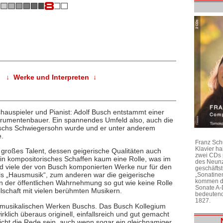
↓ Werke und Interpreten ↓
Schauspieler und Pianist: Adolf Busch entstammt einer
strumentenbauer. Ein spannendes Umfeld also, auch die
Buschs Schwiegersohn wurde und er unter anderem
e.
Franz Sch
Klavier h
großes Talent, dessen geigerische Qualitäten auch
zwei CDs 
in kompositorisches Schaffen kaum eine Rolle, was im
des Neunz
nd viele der von Busch komponierten Werke nur für den
geschäftst
ls „Hausmusik“, zum anderen war die geigerische
„Sonatine
kommen di
n der öffentlichen Wahrnehmung so gut wie keine Rolle
Sonate A-
llschaft mit vielen berühmten Musikern.
bedeutend
1827.
rmusikalischen Werken Buschs. Das Busch Kollegium
rklich überaus originell, einfallsreich und gut gemacht
icht die Rede sein, auch wenn sogar ein gleichnamiger