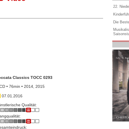
22. Niede
Kinderfüh
Die Best
Musikali
Saisonsta
occata Classics TOCC 0293
CD • 76min • 2014, 2015
07.01.2016
nstlerische Qualität:
angqualität:
esamteindruck: