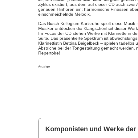
Zyklus existiert, aus dem auf dieser CD auch zwei 
genauen Hinhören ein: harmonische Finessen ebenso
einschmeichelnde Melodik.
Das Busch Kollegium Karlsruhe spielt diese Musik 
Musiker entdecken die Klangschönheit dieser Werke
Im Focus der CD stehen Werke mit Klarinette in d
Suite. Das präsentierte Spektrum ist abwechslungsre
Klarinettistin Bettina Beigelbeck – spielen tadello
Abstriche bei der Tongestaltung gemacht werden, 
Repertoire!
Anzeige
Komponisten und Werke der 