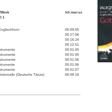
/Werk
hh:mm:ss
D 1
 Englischhorn
00:09:05
00:27:06
00:16:24
00:12:51
strumente
00:01:05
nstrumente
00:01:05
nstrumente
00:01:06
strumente
00:01:06
strumente
00:01:07
Violoncello (Deutsche Tänze)
00:08:18