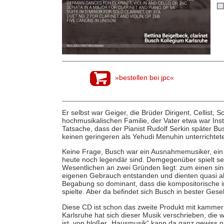
»bestellen bei jpc«
Er selbst war Geiger, die Brüder Dirigent, Cellist, 
hochmusikalischen Familie, der Vater etwa war In
Tatsache, dass der Pianist Rudolf Serkin später 
keinen geringeren als Yehudi Menuhin unterrichtet
Keine Frage, Busch war ein Ausnahmemusiker, ein 
heute noch legendär sind. Demgegenüber spielt se
Wesentlichen an zwei Gründen liegt: zum einen si
eigenen Gebrauch entstanden und dienten quasi a
Begabung so dominant, dass die kompositorische i
spielte. Aber da befindet sich Busch in bester Gese
Diese CD ist schon das zweite Produkt mit kamme
Karlsruhe hat sich dieser Musik verschrieben, die wi
ist, von bloßer „Hausmusik“ kann da ganz gewiss n