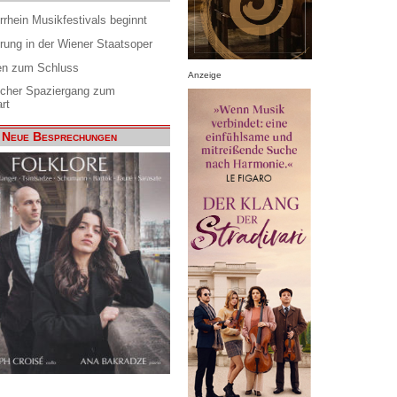
rrhein Musikfestivals beginnt
rung in der Wiener Staatsoper
en zum Schluss
Anzeige
scher Spaziergang zum
rt
Neue Besprechungen