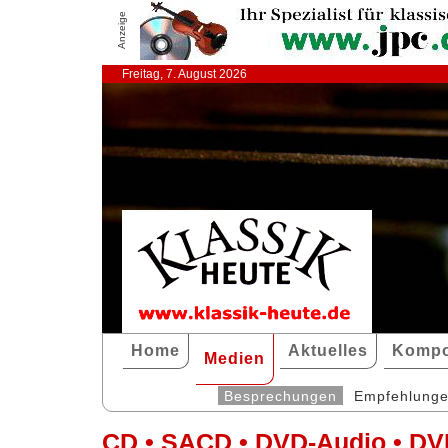
Anzeige
Freitag, 7. August 2026
Home
Aktuelles
Kompo
Medien
Besprechungen
Empfehlung
CD • SACD • DVD-Audio • DV