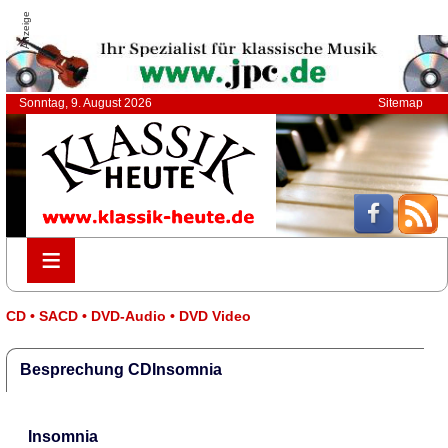
Anzeige
Sonntag, 9. August 2026
Sitemap
≡
≡
CD • SACD • DVD-Audio • DVD Video
Besprechung CDInsomnia
Insomnia