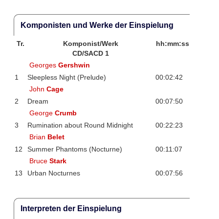
Komponisten und Werke der Einspielung
Tr.
Komponist/Werk
hh:mm:ss
CD/SACD 1
Georges
Gershwin
1
Sleepless Night (Prelude)
00:02:42
John
Cage
2
Dream
00:07:50
George
Crumb
3
Rumination about Round Midnight
00:22:23
Brian
Belet
12
Summer Phantoms (Nocturne)
00:11:07
Bruce
Stark
13
Urban Nocturnes
00:07:56
Interpreten der Einspielung