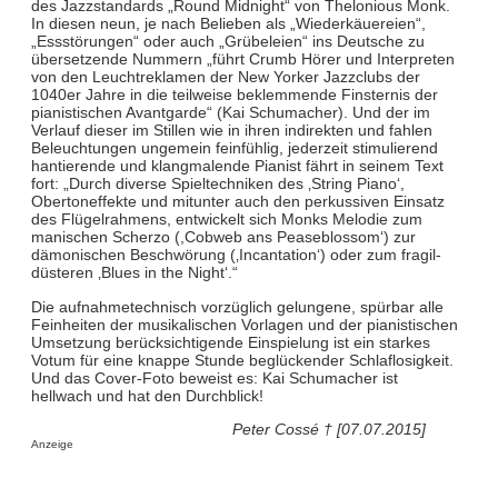
des Jazzstandards „Round Midnight“ von Thelonious Monk.
In diesen neun, je nach Belieben als „Wiederkäuereien“,
„Essstörungen“ oder auch „Grübeleien“ ins Deutsche zu
übersetzende Nummern „führt Crumb Hörer und Interpreten
von den Leuchtreklamen der New Yorker Jazzclubs der
1040er Jahre in die teilweise beklemmende Finsternis der
pianistischen Avantgarde“ (Kai Schumacher). Und der im
Verlauf dieser im Stillen wie in ihren indirekten und fahlen
Beleuchtungen ungemein feinfühlig, jederzeit stimulierend
hantierende und klangmalende Pianist fährt in seinem Text
fort: „Durch diverse Spieltechniken des ‚String Piano‘,
Obertoneffekte und mitunter auch den perkussiven Einsatz
des Flügelrahmens, entwickelt sich Monks Melodie zum
manischen Scherzo (,Cobweb ans Peaseblossom‘) zur
dämonischen Beschwörung (‚Incantation‘) oder zum fragil-
düsteren ‚Blues in the Night‘.“
Die aufnahmetechnisch vorzüglich gelungene, spürbar alle
Feinheiten der musikalischen Vorlagen und der pianistischen
Umsetzung berücksichtigende Einspielung ist ein starkes
Votum für eine knappe Stunde beglückender Schlaflosigkeit.
Und das Cover-Foto beweist es: Kai Schumacher ist
hellwach und hat den Durchblick!
Peter Cossé † [07.07.2015]
Anzeige