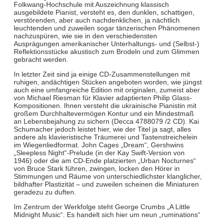
Folkwang-Hochschule mit Auszeichnung klassisch
ausgebildete Pianist, versteht es, den dunklen, schattigen,
verstörenden, aber auch nachdenklichen, ja nächtlich
leuchtenden und zuweilen sogar tänzerischen Phänomenen
nachzuspüren, wie sie in den verschiedensten
Ausprägungen amerikanischer Unterhaltungs- und (Selbst-)
Reflektionsstücke akustisch zum Brodeln und zum Glimmen
gebracht werden.
In letzter Zeit sind ja einige CD-Zusammenstellungen mit
ruhigen, andächtigen Stücken angeboten worden, wie jüngst
auch eine umfangreiche Edition mit originalen, zumeist aber
von Michael Riesman für Klavier adaptierten Philip Glass-
Kompositionen. Ihnen versteht die ukrainische Pianistin mit
großem Durchhaltevermögen Kontur und ein Mindestmaß
an Lebensbejahung zu sichern (Decca 4788079 /2 CD). Kai
Schumacher jedoch leistet hier, wie der Titel ja sagt, alles
andere als klavieristische Träumerei und Tastenstreichelein
im Wiegenliedformat. John Cages „Dream“, Gershwins
„Sleepless Night“-Prelude (in der Kay Swift-Version von
1946) oder die am CD-Ende platzierten „Urban Nocturnes“
von Bruce Stark führen, zwingen, locken den Hörer in
Stimmungen und Räume von unterschiedlichster klanglicher,
bildhafter Plastizität – und zuweilen scheinen die Miniaturen
geradezu zu duften.
Im Zentrum der Werkfolge steht George Crumbs „A Little
Midnight Music“. Es handelt sich hier um neun „ruminations“