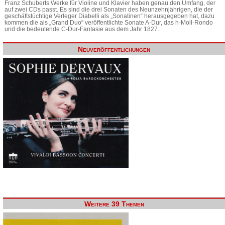
Franz Schuberts Werke für Violine und Klavier haben genau den Umfang, der
auf zwei CDs passt. Es sind die drei Sonaten des Neunzehnjährigen, die der
geschäftstüchtige Verleger Diabelli als „Sonatinen“ herausgegeben hat, dazu
kommen die als „Grand Duo“ veröffentlichte Sonate A-Dur, das h-Moll-Rondo
und die bedeutende C-Dur-Fantasie aus dem Jahr 1827.
Neuveröffentlichungen
Weitere 39 Themen