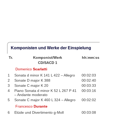
Komponisten und Werke der Einspielung
Tr.
Komponist/Werk
hh:mm:ss
CD/SACD 1
Domenico
Scarlatti
1
Sonata d minor K 141 L 422 – Allegro
00:02:03
2
Sonate D major K 388
00:02:40
3
Sonate C major K 20
00:03:33
4
Piano Sonata d minor K 52 L 267 P 41
00:03:16
– Andante moderato
5
Sonate C major K 460 L 324 – Allegro
00:02:02
Francesco
Durante
6
Etüde und Divertimento g-Moll
00:03:08