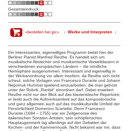
Gesamteindruck:
»bestellen bei jpc«
↓ Werke und Interpreten ↓
Ein interessantes, eigenwilliges Programm bietet hier der
Berliner Pianist Manfred Reuthe. Es handelt sich um
musikalische Abstecher und musikantische Verweildauern in
verschiedenen europäischen Ländern – die nördliche
Hemisphäre ausgenommen. Interessant und eigenwillig in
der Werkanordnung vor allem insofern, da Reuthe sich nicht
scheut, solche Vorlagen von Francesco Durante und Johann
Nepomuk Hummel spielend einzuarbeiten, die man getrost
unter der Rubrik „Rarität“ einordnen darf. Dabei erweitert
Reuthe nicht nur den Blick auf das klavieristische Repertoire,
er lenkt auch die Aufmerksamkeit auf das kompositorische
und ganz allgemein auch auf das musikkulturelle Umfeld der
Persönlichkeit Domenico Scarlattis. Denn Francesco
Durante (1684 – 1755) war ein Zeitgenosse des
italienischen Sonaten-Artisten, sein schöpferisches
Hauptaugenmerk lag allerdings auf den Gebieten der
Kirchen- und der Kammermusik. Nicht bekannt war mir, dass