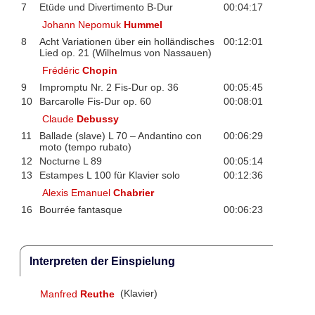
7
Etüde und Divertimento B-Dur
00:04:17
Johann Nepomuk
Hummel
8
Acht Variationen über ein holländisches
00:12:01
Lied op. 21 (Wilhelmus von Nassauen)
Frédéric
Chopin
9
Impromptu Nr. 2 Fis-Dur op. 36
00:05:45
10
Barcarolle Fis-Dur op. 60
00:08:01
Claude
Debussy
11
Ballade (slave) L 70 – Andantino con
00:06:29
moto (tempo rubato)
12
Nocturne L 89
00:05:14
13
Estampes L 100 für Klavier solo
00:12:36
Alexis Emanuel
Chabrier
16
Bourrée fantasque
00:06:23
Interpreten der Einspielung
Manfred
Reuthe
(Klavier)