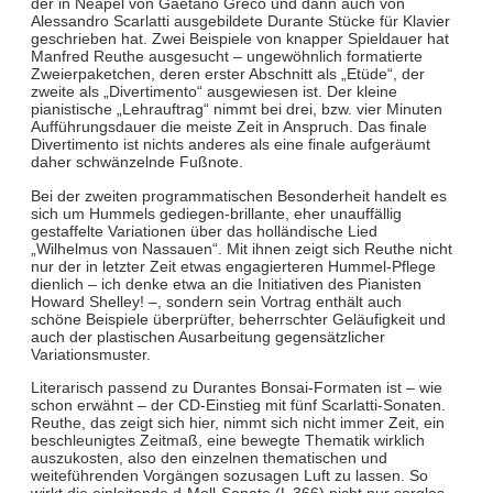
der in Neapel von Gaetano Greco und dann auch von
Alessandro Scarlatti ausgebildete Durante Stücke für Klavier
geschrieben hat. Zwei Beispiele von knapper Spieldauer hat
Manfred Reuthe ausgesucht – ungewöhnlich formatierte
Zweierpaketchen, deren erster Abschnitt als „Etüde“, der
zweite als „Divertimento“ ausgewiesen ist. Der kleine
pianistische „Lehrauftrag“ nimmt bei drei, bzw. vier Minuten
Aufführungsdauer die meiste Zeit in Anspruch. Das finale
Divertimento ist nichts anderes als eine finale aufgeräumt
daher schwänzelnde Fußnote.
Bei der zweiten programmatischen Besonderheit handelt es
sich um Hummels gediegen-brillante, eher unauffällig
gestaffelte Variationen über das holländische Lied
„Wilhelmus von Nassauen“. Mit ihnen zeigt sich Reuthe nicht
nur der in letzter Zeit etwas engagierteren Hummel-Pflege
dienlich – ich denke etwa an die Initiativen des Pianisten
Howard Shelley! –, sondern sein Vortrag enthält auch
schöne Beispiele überprüfter, beherrschter Geläufigkeit und
auch der plastischen Ausarbeitung gegensätzlicher
Variationsmuster.
Literarisch passend zu Durantes Bonsai-Formaten ist – wie
schon erwähnt – der CD-Einstieg mit fünf Scarlatti-Sonaten.
Reuthe, das zeigt sich hier, nimmt sich nicht immer Zeit, ein
beschleunigtes Zeitmaß, eine bewegte Thematik wirklich
auszukosten, also den einzelnen thematischen und
weiteführenden Vorgängen sozusagen Luft zu lassen. So
wirkt die einleitende d-Moll-Sonate (L 366) nicht nur sorglos,