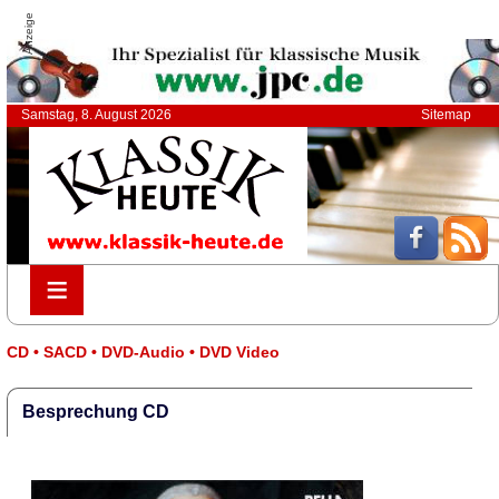
Anzeige
Samstag, 8. August 2026
Sitemap
≡
≡
CD • SACD • DVD-Audio • DVD Video
Besprechung CD