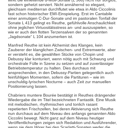
sondern gehetzt serviert. Nicht annähernd so elegant,
gleichsam mediterran durchflutet wie etwa in Aldo Ciccolinis
fast schon historischer EMI-Einspielung. Erst im Cantabile
einer anmutigen C-Dur-Sonate und im pastoralen Tonfall der
Sonate L 413 gelingt es Reuthe, gefühlvolle Anschaulichkeit
ohne jeglichen Virtuositätsstress an- und auszuspielen, so
wie er auch den flotten Terzensalven der so genannten
„Jagdsonate“ L 104 anzumerken ist.
Manfred Reuthe ist kein Alchemist des Klanges, kein
Zauberer der klanglichen Zwischen- und Extremwerte, aber
er versteht es, die gewählten Stücke von Chopin und
Debussy klar konturiert, wenn nötig auch mit Schwung und
orchestrale Fülle in Szene zu setzen und auf zuverlässiger
Betriebstemperatur zu halten. Dies durchaus mit
ansprechenden, in den Debussy-Partien gelegentlich auch
feinfühligen Momenten, sofern die Partituren – wie im
unschuldig-lyrischen Nocturne – auch Zeit zur manuellen
Positionierung lassen.
Chabriers muntere Bourée bestätigt in Reuthes drängender
Wiedergabe die im Titel bezeichneten Fantastik. Eine Musik
mit melodischen, rhythmischen und tonlich rasant
repetierten Frischzellen, bei deren Aktivierung sich Reuthe
nun durchaus auf dem Niveau des anfangs genannten Aldo
Ciccolini bewegt. Nicht ganz auf dem Niveau heutiger
Veröffentlichungen zeigen sich Redaktion und Ausführender,
wenn sie dem Hörer bei den Scarlatti-Sonaten weder die