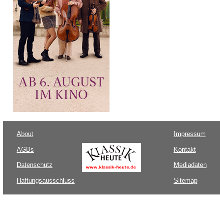
About
Impressum
AGBs
Kontakt
Datenschutz
Mediadaten
Haftungsausschluss
Sitemap