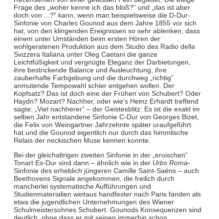
Frage des „woher kenne ich das bloß?” und „das ist aber
doch von ...?” kann, wenn man beispielsweise die D-Dur-
Sinfonie von Charles Gounod aus dem Jahre 1855 vor sich
hat, von den klingenden Ereignissen so sehr ablenken, dass
einem unter Umständen beim ersten Hören der
wohlgeratenen Produktion aus dem Studio des Radio della
Svizzera Italiana unter Oleg Caetani die ganze
Leichtfüßigkeit und vergnügte Eleganz der Darbietungen,
ihre bestrickende Balance und Ausleuchtung, ihre
zauberhafte Farbgebung und die durchweg „richtig”
anmutende Tempowahl schier entgehen wollen. Der
Kopfsatz? Das ist doch eine der Frühen von Schubert? Oder
Haydn? Mozart? Nachher, oder wie’s Heinz Erhardt treffend
sagte: „Viel nachherer” – der Geistesblitz: Es ist die exakt im
selben Jahr entstandene Sinfonie C-Dur von Georges Bizet,
die Felix von Weingartner Jahrzehnte später uraufgeführt
hat und die Gounod eigentlich nur durch das himmlische
Relais der neckischen Muse kennen konnte.
Bei der gleichaltrigen zweiten Sinfonie in der „eroischen”
Tonart Es-Dur sind dann – ähnlich wie in der
Urbs Roma
-
Sinfonie des erheblich jüngeren Camille Saint-Saëns – auch
Beethovens Signale angekommen, die freilich durch
mancherlei systematische Aufführungen und
Studienmaterialien weitaus handfester nach Paris fanden als
etwa die jugendlichen Unternehmungen des Wiener
Schulmeistersohnes Schubert. Gounods Konsequenzen sind
deutlich, ohne dass er mit seinen immerhin schon