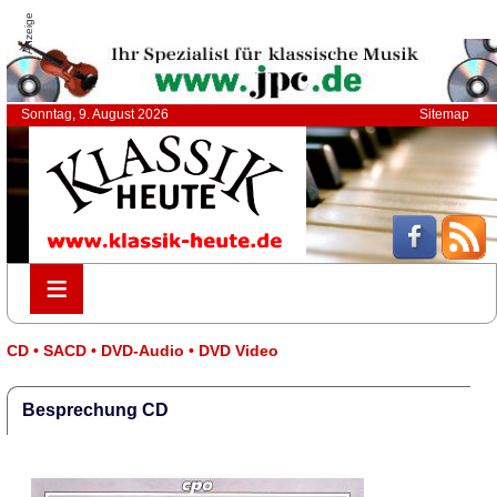
Anzeige
Sonntag, 9. August 2026
Sitemap
≡
≡
CD • SACD • DVD-Audio • DVD Video
Besprechung CD