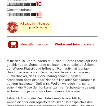
Gesamteindruck:
Klassik Heute
Empfehlung
»bestellen bei jpc«
↓ Werke und Interpreten ↓
Mitte des 19. Jahrhunderts muß sich Euterpe recht kapriziös
gefühlt haben. Sonst hätte sie kaum die verspielten Seiten
der Wiener Klassik und frühesten Romantik mit launiger
Hand über einige französische Talente verstreut wie ein
Zuckerbäcker, der zur Abrundung seiner jüngsten
Kreationen noch ein paar Nonpareilles oder Schokoraspeln
auf den halbfesten Guß wirft: Wollen wir doch mal sehen,
scheint die Muse der Tonkunst zu ihren Schwestern gesagt
zu haben, ob jemand was besonderes draus macht ...
Tatsächlich sind die Resultate ziemlich beachtlich,
wenngleich für den repertoiregefüllten Datenspeicher des
Recensenten von einer gewissen Pein begleitet. Die ewige