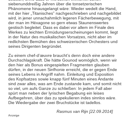
siebenunddreißig Jahren über die tonsetzerischen
Phänomene hinausgelangt wäre: Wieder wedelt die Hand,
mit der hier „Titanisches” nachgeschrieben und nachgebildet
wird, in jener unnachahmlich legeren Fächerbewegung, mit
der man im Héxagone so gern etwas Staunenswertes
gestisch begleitet. Dass es dabei vor allem im Finale des
Werkes zu leichten Ermüdungserscheinungen kommt, liegt
in der Natur des musikalischen Vorsatzes, nicht aber im
redlichsten Bemühen des schweizerischen Orchesters und
seines Dirigenten begründet.
Zu einem chef-d’œuvre braucht’s denn doch eine andere
Durchschlagskraft. Die hätte Gounod womöglich, wenn wir
den hier als Bonus eingespielten Fragmenten glauben
dürfen, in der neuen Sinfhonie erreicht, die er gegen Ende
seines Lebens in Angriff nahm. Einleitung und Exposition
des Kopfsatzes sowie knapp fünf Minuten eines Andante
sind zwar alles, was am Ende zustande kam, und somit nicht
so viel, um aufs Ganze zu schließen: In jedem Fall aber
spürt man neben der lyrischen Begabung ein leises
Aufbegehren, über das zu spekulieren indes sinnlos wäre.
Die Wiedergabe der zwei Bruchstücke ist tadellos.
Rasmus van Rijn [22.09.2014]
Anzeige