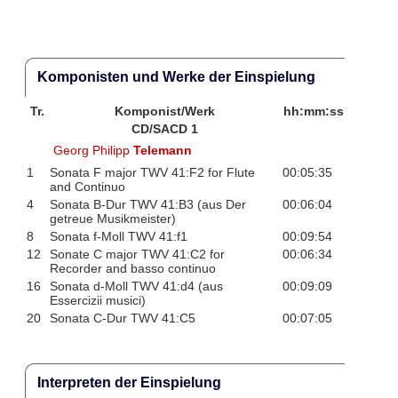
Komponisten und Werke der Einspielung
Tr.
Komponist/Werk
hh:mm:ss
CD/SACD 1
Georg Philipp
Telemann
1
Sonata F major TWV 41:F2 for Flute
00:05:35
and Continuo
4
Sonata B-Dur TWV 41:B3 (aus Der
00:06:04
getreue Musikmeister)
8
Sonata f-Moll TWV 41:f1
00:09:54
12
Sonate C major TWV 41:C2 for
00:06:34
Recorder and basso continuo
16
Sonata d-Moll TWV 41:d4 (aus
00:09:09
Essercizii musici)
20
Sonata C-Dur TWV 41:C5
00:07:05
Interpreten der Einspielung