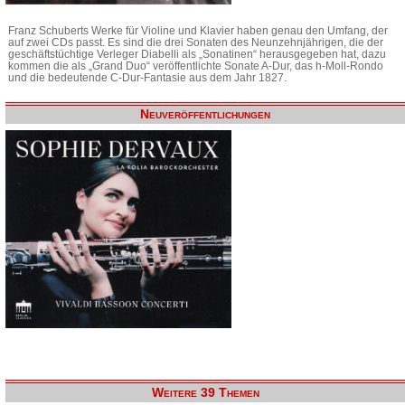
Franz Schuberts Werke für Violine und Klavier haben genau den Umfang, der
auf zwei CDs passt. Es sind die drei Sonaten des Neunzehnjährigen, die der
geschäftstüchtige Verleger Diabelli als „Sonatinen“ herausgegeben hat, dazu
kommen die als „Grand Duo“ veröffentlichte Sonate A-Dur, das h-Moll-Rondo
und die bedeutende C-Dur-Fantasie aus dem Jahr 1827.
Neuveröffentlichungen
Weitere 39 Themen