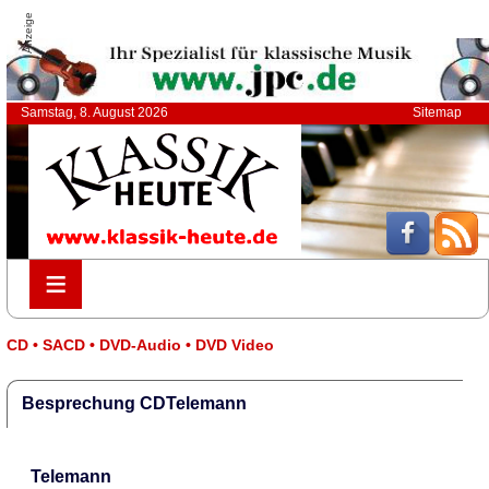
Anzeige
Samstag, 8. August 2026
Sitemap
≡
≡
CD • SACD • DVD-Audio • DVD Video
Besprechung CDTelemann
Telemann