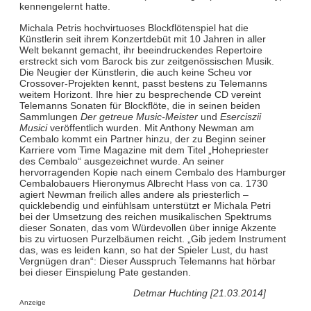
kennengelernt hatte.
Michala Petris hochvirtuoses Blockflötenspiel hat die
Künstlerin seit ihrem Konzertdebüt mit 10 Jahren in aller
Welt bekannt gemacht, ihr beeindruckendes Repertoire
erstreckt sich vom Barock bis zur zeitgenössischen Musik.
Die Neugier der Künstlerin, die auch keine Scheu vor
Crossover-Projekten kennt, passt bestens zu Telemanns
weitem Horizont. Ihre hier zu besprechende CD vereint
Telemanns Sonaten für Blockflöte, die in seinen beiden
Sammlungen
Der getreue Music-Meister
und
Eserciszii
Musici
veröffentlich wurden. Mit Anthony Newman am
Cembalo kommt ein Partner hinzu, der zu Beginn seiner
Karriere vom Time Magazine mit dem Titel „Hohepriester
des Cembalo“ ausgezeichnet wurde. An seiner
hervorragenden Kopie nach einem Cembalo des Hamburger
Cembalobauers Hieronymus Albrecht Hass von ca. 1730
agiert Newman freilich alles andere als priesterlich –
quicklebendig und einfühlsam unterstützt er Michala Petri
bei der Umsetzung des reichen musikalischen Spektrums
dieser Sonaten, das vom Würdevollen über innige Akzente
bis zu virtuosen Purzelbäumen reicht. „Gib jedem Instrument
das, was es leiden kann, so hat der Spieler Lust, du hast
Vergnügen dran“: Dieser Ausspruch Telemanns hat hörbar
bei dieser Einspielung Pate gestanden.
Detmar Huchting [21.03.2014]
Anzeige