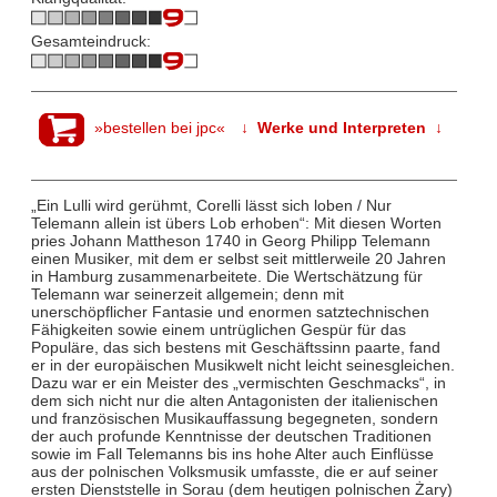
Gesamteindruck:
»bestellen bei jpc«
↓ Werke und Interpreten ↓
„Ein Lulli wird gerühmt, Corelli lässt sich loben / Nur
Telemann allein ist übers Lob erhoben“: Mit diesen Worten
pries Johann Mattheson 1740 in Georg Philipp Telemann
einen Musiker, mit dem er selbst seit mittlerweile 20 Jahren
in Hamburg zusammenarbeitete. Die Wertschätzung für
Telemann war seinerzeit allgemein; denn mit
unerschöpflicher Fantasie und enormen satztechnischen
Fähigkeiten sowie einem untrüglichen Gespür für das
Populäre, das sich bestens mit Geschäftssinn paarte, fand
er in der europäischen Musikwelt nicht leicht seinesgleichen.
Dazu war er ein Meister des „vermischten Geschmacks“, in
dem sich nicht nur die alten Antagonisten der italienischen
und französischen Musikauffassung begegneten, sondern
der auch profunde Kenntnisse der deutschen Traditionen
sowie im Fall Telemanns bis ins hohe Alter auch Einflüsse
aus der polnischen Volksmusik umfasste, die er auf seiner
ersten Dienststelle in Sorau (dem heutigen polnischen Żary)