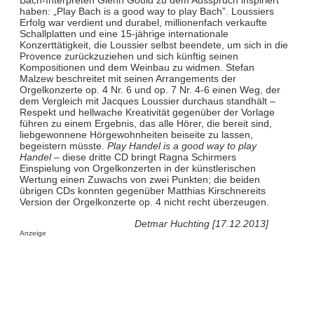
Bach-Interpreten Glenn Gould zu dem Ausspruch inspiriert
haben: „Play Bach is a good way to play Bach”. Loussiers
Erfolg war verdient und durabel, millionenfach verkaufte
Schallplatten und eine 15-jährige internationale
Konzerttätigkeit, die Loussier selbst beendete, um sich in die
Provence zurückzuziehen und sich künftig seinen
Kompositionen und dem Weinbau zu widmen. Stefan
Malzew beschreitet mit seinen Arrangements der
Orgelkonzerte op. 4 Nr. 6 und op. 7 Nr. 4-6 einen Weg, der
dem Vergleich mit Jacques Loussier durchaus standhält –
Respekt und hellwache Kreativität gegenüber der Vorlage
führen zu einem Ergebnis, das alle Hörer, die bereit sind,
liebgewonnene Hörgewohnheiten beiseite zu lassen,
begeistern müsste.
Play Handel is a good way to play
Handel
– diese dritte CD bringt Ragna Schirmers
Einspielung von Orgelkonzerten in der künstlerischen
Wertung einen Zuwachs von zwei Punkten; die beiden
übrigen CDs konnten gegenüber Matthias Kirschnereits
Version der Orgelkonzerte op. 4 nicht recht überzeugen.
Detmar Huchting [17.12.2013]
Anzeige