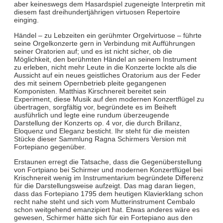
aber keineswegs dem Hasardspiel zugeneigte Interpretin mit
diesem fast dreihundertjährigen virtuosen Repertoire
einging.
Händel – zu Lebzeiten ein gerühmter Orgelvirtuose – führte
seine Orgelkonzerte gern in Verbindung mit Aufführungen
seiner Oratorien auf; und es ist nicht sicher, ob die
Möglichkeit, den berühmten Händel an seinem Instrument
zu erleben, nicht mehr Leute in die Konzerte lockte als die
Aussicht auf ein neues geistliches Oratorium aus der Feder
des mit seinem Opernbetrieb pleite gegangenen
Komponisten. Matthias Kirschnereit bereitet sein
Experiment, diese Musik auf den modernen Konzertflügel zu
übertragen, sorgfältig vor, begründete es im Beiheft
ausführlich und legte eine rundum überzeugende
Darstellung der Konzerts op. 4 vor, die durch Brillanz,
Eloquenz und Eleganz besticht. Ihr steht für die meisten
Stücke dieser Sammlung Ragna Schirmers Version mit
Fortepiano gegenüber.
Erstaunen erregt die Tatsache, dass die Gegenüberstellung
von Fortpiano bei Schirmer und modernen Konzertflügel bei
Krischnereit wenig im Instrumentarium begründete Differenz
für die Darstellungsweise aufzeigt. Das mag daran liegen,
dass das Fortepiano 1795 dem heutigen Klavierklang schon
recht nahe steht und sich vom Mutterinstrument Cembalo
schon weitgehend emanzipiert hat. Etwas anderes wäre es
gewesen, Schirmer hätte sich für ein Fortepiano aus den