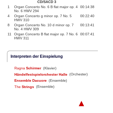
CD/SACD 3
1
Organ Concerto No. 6 B flat major op. 4
00:14:38
No. 6 HWV 294
4
Organ Concerto g minor op. 7 No. 5
00:22:40
HWV 310
8
Organ Concerto No. 10 d minor op. 7
00:13:41
No. 4 HWV 309
11
Organ Concerto B flat major op. 7 No. 6
00:07:41
HWV 311
Interpreten der Einspielung
Ragna
Schirmer
(Klavier)
Händelfestspielorchester Halle
(Orchester)
Ensemble Dacuore
(Ensemble)
The
Strings
(Ensemble)
▲