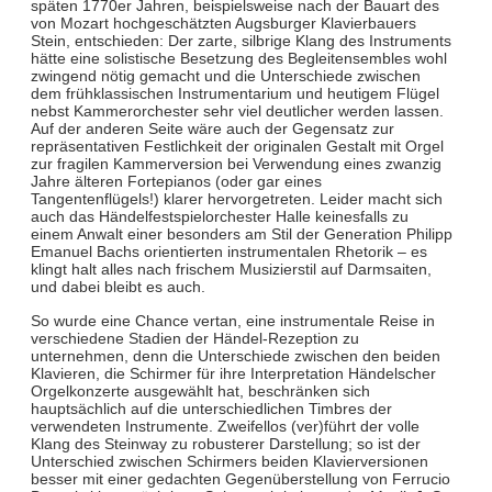
späten 1770er Jahren, beispielsweise nach der Bauart des
von Mozart hochgeschätzten Augsburger Klavierbauers
Stein, entschieden: Der zarte, silbrige Klang des Instruments
hätte eine solistische Besetzung des Begleitensembles wohl
zwingend nötig gemacht und die Unterschiede zwischen
dem frühklassischen Instrumentarium und heutigem Flügel
nebst Kammerorchester sehr viel deutlicher werden lassen.
Auf der anderen Seite wäre auch der Gegensatz zur
repräsentativen Festlichkeit der originalen Gestalt mit Orgel
zur fragilen Kammerversion bei Verwendung eines zwanzig
Jahre älteren Fortepianos (oder gar eines
Tangentenflügels!) klarer hervorgetreten. Leider macht sich
auch das Händelfestspielorchester Halle keinesfalls zu
einem Anwalt einer besonders am Stil der Generation Philipp
Emanuel Bachs orientierten instrumentalen Rhetorik – es
klingt halt alles nach frischem Musizierstil auf Darmsaiten,
und dabei bleibt es auch.
So wurde eine Chance vertan, eine instrumentale Reise in
verschiedene Stadien der Händel-Rezeption zu
unternehmen, denn die Unterschiede zwischen den beiden
Klavieren, die Schirmer für ihre Interpretation Händelscher
Orgelkonzerte ausgewählt hat, beschränken sich
hauptsächlich auf die unterschiedlichen Timbres der
verwendeten Instrumente. Zweifellos (ver)führt der volle
Klang des Steinway zu robusterer Darstellung; so ist der
Unterschied zwischen Schirmers beiden Klavierversionen
besser mit einer gedachten Gegenüberstellung von Ferrucio