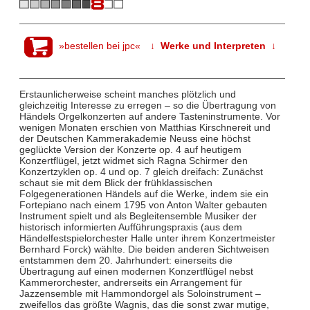
»bestellen bei jpc«
↓ Werke und Interpreten ↓
Erstaunlicherweise scheint manches plötzlich und
gleichzeitig Interesse zu erregen – so die Übertragung von
Händels Orgelkonzerten auf andere Tasteninstrumente. Vor
wenigen Monaten erschien von Matthias Kirschnereit und
der Deutschen Kammerakademie Neuss eine höchst
geglückte Version der Konzerte op. 4 auf heutigem
Konzertflügel, jetzt widmet sich Ragna Schirmer den
Konzertzyklen op. 4 und op. 7 gleich dreifach: Zunächst
schaut sie mit dem Blick der frühklassischen
Folgegenerationen Händels auf die Werke, indem sie ein
Fortepiano nach einem 1795 von Anton Walter gebauten
Instrument spielt und als Begleitensemble Musiker der
historisch informierten Aufführungspraxis (aus dem
Händelfestspielorchester Halle unter ihrem Konzertmeister
Bernhard Forck) wählte. Die beiden anderen Sichtweisen
entstammen dem 20. Jahrhundert: einerseits die
Übertragung auf einen modernen Konzertflügel nebst
Kammerorchester, andrerseits ein Arrangement für
Jazzensemble mit Hammondorgel als Soloinstrument –
zweifellos das größte Wagnis, das die sonst zwar mutige,