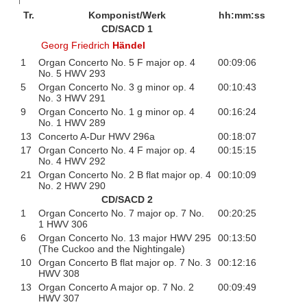
Tr.
Komponist/Werk
hh:mm:ss
CD/SACD 1
Georg Friedrich
Händel
1
Organ Concerto No. 5 F major op. 4
00:09:06
No. 5 HWV 293
5
Organ Concerto No. 3 g minor op. 4
00:10:43
No. 3 HWV 291
9
Organ Concerto No. 1 g minor op. 4
00:16:24
No. 1 HWV 289
13
Concerto A-Dur HWV 296a
00:18:07
17
Organ Concerto No. 4 F major op. 4
00:15:15
No. 4 HWV 292
21
Organ Concerto No. 2 B flat major op. 4
00:10:09
No. 2 HWV 290
CD/SACD 2
1
Organ Concerto No. 7 major op. 7 No.
00:20:25
1 HWV 306
6
Organ Concerto No. 13 major HWV 295
00:13:50
(The Cuckoo and the Nightingale)
10
Organ Concerto B flat major op. 7 No. 3
00:12:16
HWV 308
13
Organ Concerto A major op. 7 No. 2
00:09:49
HWV 307