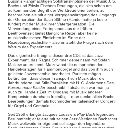
Busonis klangmächtigen Solotranskriptionen der Musik J. S.
Bachs und Edwin Fischers Deutungen, die sich schon am
aufkommenden Begriff der Werktreue orientierten, zu
beschreiben als mit einer Vergegenwärtigung des Umgangs
der Generation der Bach-Söhne (Händel hatte ja keine
Kinder) mit der Musik ihrer Vätergeneration. Die
Verwendung eines Fortepianos aus der frühen
Beethovenzeit bietet klangliche Reize, aber keine
musikästhetischen Einsichten im Sinne der
Rezeptionsgeschichte – also entsteht die Frage nach dem
Warum des Experiments.
Das eigentliche Ereignis dieser drei CDs ist das Jazz-
Experiment, das Ragna Schirmer gemeinsam mit Stefan
Malzew unternimmt. Malzew hat die entsprechenden
Händelvorlagen für Hammondorgel und das von ihm auch
geleitete Jazzensemble bearbeitet. Puristen mögen
befürchten, dass dieser Transport von Musik über die
Jahrhunderte und Stile Parallelen mit H. C. Andersens
Des
Kaisers neue Kleider
beschreibt. Tatsächlich war man ja
auch zu Händels Zeit im Umgang mit Musik anderer
Komponisten durchaus freimütig – man denke allein Bachs
Bearbeitungen damals hochmoderner italienischer Concerti
für Orgel und Cembalo.
Seit 1959 erlangte Jacques Loussiers
Play Bach
legendäre
Berühmtheit; er feierte mit seinen Jazz-Versionen Bachscher
Musik weltweite Erfolge und soll sogar den legendären