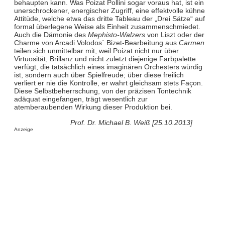
behaupten kann. Was Poizat Pollini sogar voraus hat, ist ein
unerschrockener, energischer Zugriff, eine effektvolle kühne
Attitüde, welche etwa das dritte Tableau der „Drei Sätze“ auf
formal überlegene Weise als Einheit zusammenschmiedet.
Auch die Dämonie des
Mephisto-Walzers
von Liszt oder der
Charme von Arcadi Volodos´ Bizet-Bearbeitung aus
Carmen
teilen sich unmittelbar mit, weil Poizat nicht nur über
Virtuosität, Brillanz und nicht zuletzt diejenige Farbpalette
verfügt, die tatsächlich eines imaginären Orchesters würdig
ist, sondern auch über Spielfreude; über diese freilich
verliert er nie die Kontrolle, er wahrt gleichsam stets Façon.
Diese Selbstbeherrschung, von der präzisen Tontechnik
adäquat eingefangen, trägt wesentlich zur
atemberaubenden Wirkung dieser Produktion bei.
Prof. Dr. Michael B. Weiß [25.10.2013]
Anzeige