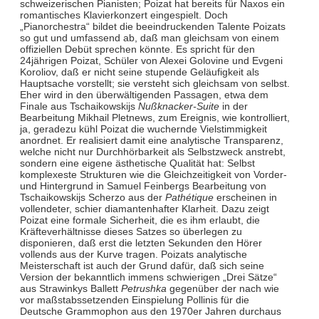
schweizerischen Pianisten; Poizat hat bereits für Naxos ein
romantisches Klavierkonzert eingespielt. Doch
„Pianorchestra“ bildet die beeindruckenden Talente Poizats
so gut und umfassend ab, daß man gleichsam von einem
offiziellen Debüt sprechen könnte. Es spricht für den
24jährigen Poizat, Schüler von Alexei Golovine und Evgeni
Koroliov, daß er nicht seine stupende Geläufigkeit als
Hauptsache vorstellt; sie versteht sich gleichsam von selbst.
Eher wird in den überwältigenden Passagen, etwa dem
Finale aus Tschaikowskijs
Nußknacker-Suite
in der
Bearbeitung Mikhail Pletnews, zum Ereignis, wie kontrolliert,
ja, geradezu kühl Poizat die wuchernde Vielstimmigkeit
anordnet. Er realisiert damit eine analytische Transparenz,
welche nicht nur Durchhörbarkeit als Selbstzweck anstrebt,
sondern eine eigene ästhetische Qualität hat: Selbst
komplexeste Strukturen wie die Gleichzeitigkeit von Vorder-
und Hintergrund in Samuel Feinbergs Bearbeitung von
Tschaikowskijs Scherzo aus der
Pathétique
erscheinen in
vollendeter, schier diamantenhafter Klarheit. Dazu zeigt
Poizat eine formale Sicherheit, die es ihm erlaubt, die
Kräfteverhältnisse dieses Satzes so überlegen zu
disponieren, daß erst die letzten Sekunden den Hörer
vollends aus der Kurve tragen. Poizats analytische
Meisterschaft ist auch der Grund dafür, daß sich seine
Version der bekanntlich immens schwierigen „Drei Sätze“
aus Strawinkys Ballett
Petrushka
gegenüber der nach wie
vor maßstabssetzenden Einspielung Pollinis für die
Deutsche Grammophon aus den 1970er Jahren durchaus