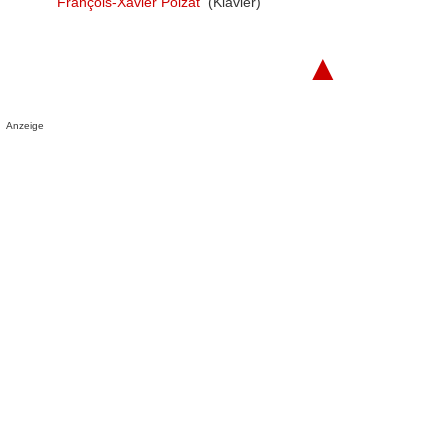
François-Xavier Poizat
(Klavier)
▲
Anzeige