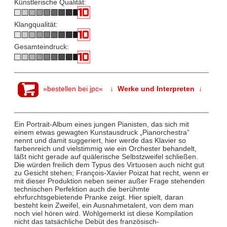
Künstlerische Qualität:
Klangqualität:
Gesamteindruck:
»bestellen bei jpc«
↓ Werke und Interpreten ↓
Ein Portrait-Album eines jungen Pianisten, das sich mit
einem etwas gewagten Kunstausdruck „Pianorchestra“
nennt und damit suggeriert, hier werde das Klavier so
farbenreich und vielstimmig wie ein Orchester behandelt,
läßt nicht gerade auf quälerische Selbstzweifel schließen.
Die würden freilich dem Typus des Virtuosen auch nicht gut
zu Gesicht stehen; François-Xavier Poizat hat recht, wenn er
mit dieser Produktion neben seiner außer Frage stehenden
technischen Perfektion auch die berühmte
ehrfurchtsgebietende Pranke zeigt. Hier spielt, daran
besteht kein Zweifel, ein Ausnahmetalent, von dem man
noch viel hören wird. Wohlgemerkt ist diese Kompilation
nicht das tatsächliche Debüt des französisch-