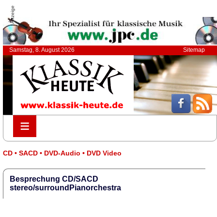
Anzeige
Samstag, 8. August 2026
Sitemap
≡
≡
CD • SACD • DVD-Audio • DVD Video
Besprechung CD/SACD
stereo/surroundPianorchestra