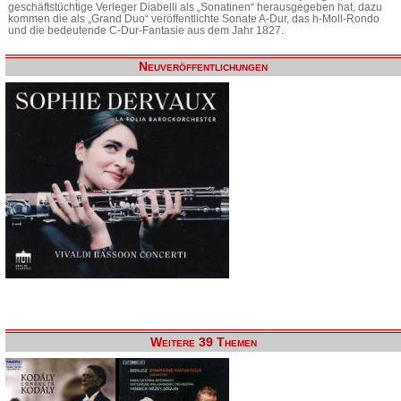
geschäftstüchtige Verleger Diabelli als „Sonatinen“ herausgegeben hat, dazu
kommen die als „Grand Duo“ veröffentlichte Sonate A-Dur, das h-Moll-Rondo
und die bedeutende C-Dur-Fantasie aus dem Jahr 1827.
Neuveröffentlichungen
Weitere 39 Themen