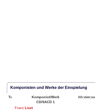
Komponisten und Werke der Einspielung
Tr.
Komponist/Werk
hh:mm:ss
CD/SACD 1
Franz
Liszt