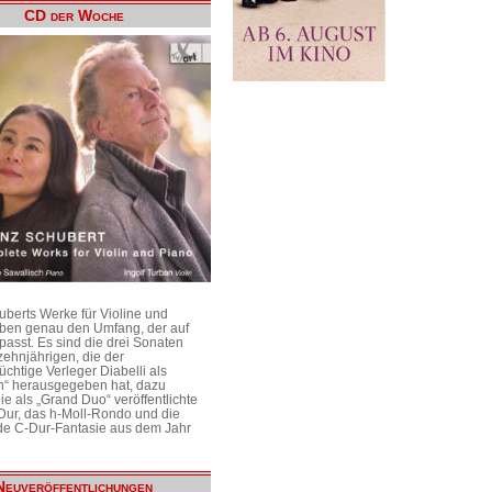
CD der Woche
uberts Werke für Violine und
aben genau den Umfang, der auf
passt. Es sind die drei Sonaten
ehnjährigen, die der
üchtige Verleger Diabelli als
n“ herausgegeben hat, dazu
e als „Grand Duo“ veröffentlichte
Dur, das h-Moll-Rondo und die
e C-Dur-Fantasie aus dem Jahr
Neuveröffentlichungen