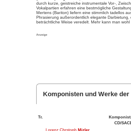
durch kurze, geistreiche instrumentale Vor-, Zwisc
Vokalpartien erfahren eine bestmögliche Gestaltun
Mertens (Bariton) liefern eine stimmlich tadellos aus
Phrasierung außerordentlich elegante Darbietung, d
beträchtliche Weise veredelt. Mehr kann man wohl
Anzeige
Komponisten und Werke der 
Tr.
Komponist
CD/SAC
Lorenz Chrstoph
Mizler