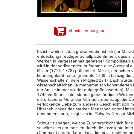
»bestellen bei jpc«
Es ist zweifellos das große Verdienst eifriger Musik
entdeckungsfreudiger Schallplattenfirmen, dass i
Werken in Vergessenheit geratener Komponisten au
wird in der vorliegenden Aufnahme eine Auswahl a
Mizler (1711–1778) präsentiert. Mizler, der schon
kennengelernt hatte, gründete 1738 in Leipzig die
Wissenschaften", deren Mitglied 1747 Bach wurde; 
wissenschaftlichen, ja mathematisch konstruierten K
der Antike immer wieder aufgegriffen worden). Miz
1742 veröffentlichte, stehen ganz für diese Welta
die erhabene Moral der Vernunft, überhaupt die Ü
verlockende Liebe zum anderen Geschlecht sich me
Überheblichkeit des starken Menschen unter Umst
annehmen kann, zeigt sich im
Soldatenlied
auf Mizl
Schwer zu sagen, welche Zuhörerschicht sich für d
so wäre dies am meisten durch die exzellente Inter
(Cembalo) sorgte dafür, dass die meist recht mono