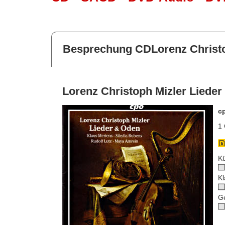
Besprechung CDLorenz Christo
Lorenz Christoph Mizler Liede
c
1 
Kü
Kl
G