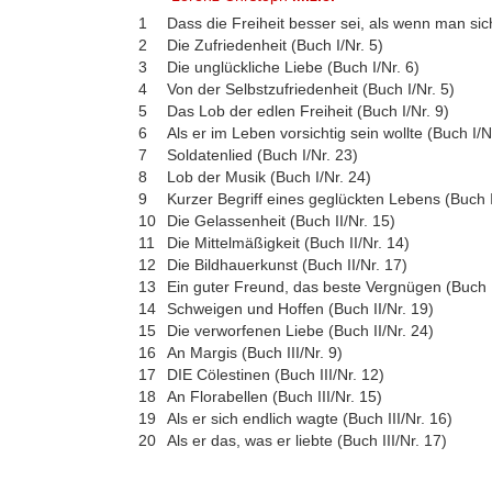
1
Dass die Freiheit besser sei, als wenn man sich
2
Die Zufriedenheit (Buch I/Nr. 5)
3
Die unglückliche Liebe (Buch I/Nr. 6)
4
Von der Selbstzufriedenheit (Buch I/Nr. 5)
5
Das Lob der edlen Freiheit (Buch I/Nr. 9)
6
Als er im Leben vorsichtig sein wollte (Buch I/N
7
Soldatenlied (Buch I/Nr. 23)
8
Lob der Musik (Buch I/Nr. 24)
9
Kurzer Begriff eines geglückten Lebens (Buch I
10
Die Gelassenheit (Buch II/Nr. 15)
11
Die Mittelmäßigkeit (Buch II/Nr. 14)
12
Die Bildhauerkunst (Buch II/Nr. 17)
13
Ein guter Freund, das beste Vergnügen (Buch I
14
Schweigen und Hoffen (Buch II/Nr. 19)
15
Die verworfenen Liebe (Buch II/Nr. 24)
16
An Margis (Buch III/Nr. 9)
17
DIE Cölestinen (Buch III/Nr. 12)
18
An Florabellen (Buch III/Nr. 15)
19
Als er sich endlich wagte (Buch III/Nr. 16)
20
Als er das, was er liebte (Buch III/Nr. 17)