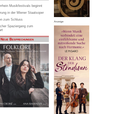
rrhein Musikfestivals beginnt
rung in der Wiener Staatsoper
en zum Schluss
Anzeige
scher Spaziergang zum
rt
Neue Besprechungen