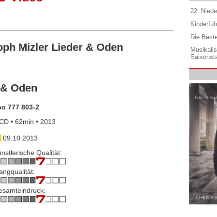
22. Niede
Kinderfüh
Die Best
ph Mizler Lieder & Oden
Musikali
Saisonsta
r & Oden
po 777 803-2
CD • 62min • 2013
09.10.2013
nstlerische Qualität:
angqualität:
esamteindruck: