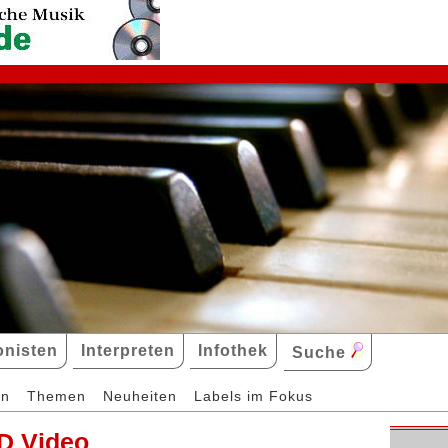
nisten
Interpreten
Infothek
Suche
en
Themen
Neuheiten
Labels im Fokus
D Video