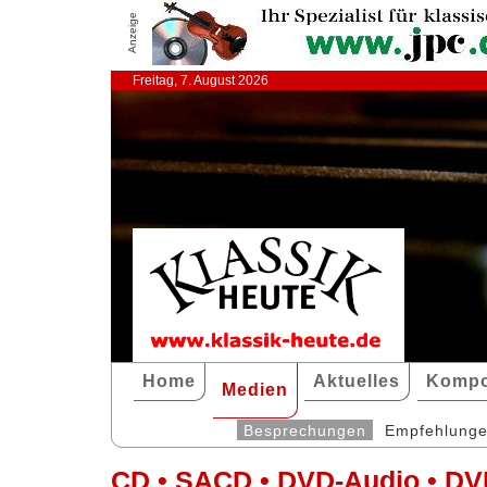
Anzeige
Freitag, 7. August 2026
Home
Aktuelles
Kompo
Medien
Besprechungen
Empfehlung
CD • SACD • DVD-Audio • DV