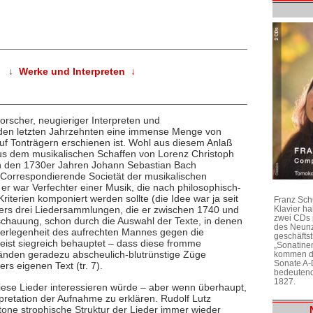
↓ Werke und Interpreten ↓
forscher, neugieriger Interpreten und
n den letzten Jahrzehnten eine immense Menge von
f Tonträgern erschienen ist. Wohl aus diesem Anlaß
us dem musikalischen Schaffen von Lorenz Christoph
 in den 1730er Jahren Johann Sebastian Bach
 „Correspondierende Societät der musikalischen
er war Verfechter einer Musik, die nach philosophisch-
riterien komponiert werden sollte (die Idee war ja seit
Franz Sch
Klavier h
lers drei Liedersammlungen, die er zwischen 1740 und
zwei CDs 
nschauung, schon durch die Auswahl der Texte, in denen
des Neunz
berlegenheit des aufrechten Mannes gegen die
geschäftst
ist siegreich behauptet – dass diese fromme
„Sonatine
änden geradezu abscheulich-blutrünstige Züge
kommen di
Sonate A-
ers eigenen Text (tr. 7).
bedeutend
1827.
iese Lieder interessieren würde – aber wenn überhaupt,
pretation der Aufnahme zu erklären. Rudolf Lutz
tone strophische Struktur der Lieder immer wieder