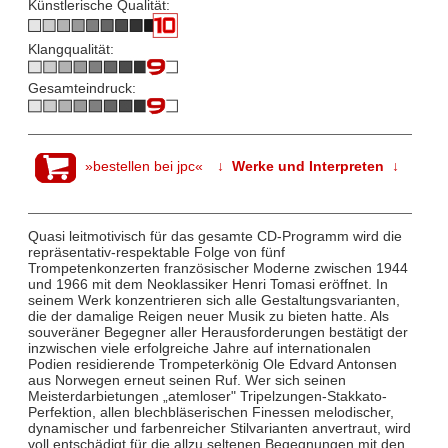
Künstlerische Qualität:
Klangqualität:
Gesamteindruck:
»bestellen bei jpc«
↓ Werke und Interpreten ↓
Quasi leitmotivisch für das gesamte CD-Programm wird die
repräsentativ-respektable Folge von fünf
Trompetenkonzerten französischer Moderne zwischen 1944
und 1966 mit dem Neoklassiker Henri Tomasi eröffnet. In
seinem Werk konzentrieren sich alle Gestaltungsvarianten,
die der damalige Reigen neuer Musik zu bieten hatte. Als
souveräner Begegner aller Herausforderungen bestätigt der
inzwischen viele erfolgreiche Jahre auf internationalen
Podien residierende Trompeterkönig Ole Edvard Antonsen
aus Norwegen erneut seinen Ruf. Wer sich seinen
Meisterdarbietungen „atemloser" Tripelzungen-Stakkato-
Perfektion, allen blechbläserischen Finessen melodischer,
dynamischer und farbenreicher Stilvarianten anvertraut, wird
voll entschädigt für die allzu seltenen Begegnungen mit den