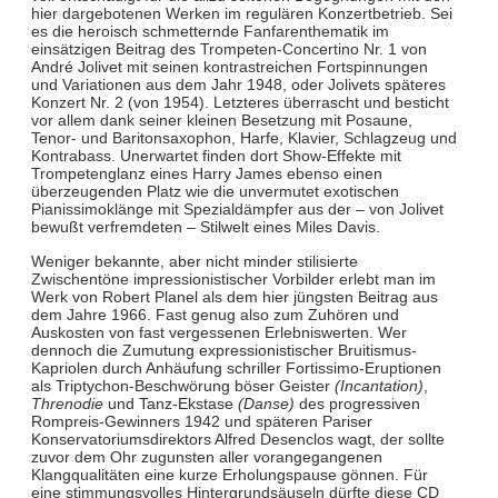
hier dargebotenen Werken im regulären Konzertbetrieb. Sei
es die heroisch schmetternde Fanfarenthematik im
einsätzigen Beitrag des Trompeten-Concertino Nr. 1 von
André Jolivet mit seinen kontrastreichen Fortspinnungen
und Variationen aus dem Jahr 1948, oder Jolivets späteres
Konzert Nr. 2 (von 1954). Letzteres überrascht und besticht
vor allem dank seiner kleinen Besetzung mit Posaune,
Tenor- und Baritonsaxophon, Harfe, Klavier, Schlagzeug und
Kontrabass. Unerwartet finden dort Show-Effekte mit
Trompetenglanz eines Harry James ebenso einen
überzeugenden Platz wie die unvermutet exotischen
Pianissimoklänge mit Spezialdämpfer aus der – von Jolivet
bewußt verfremdeten – Stilwelt eines Miles Davis.
Weniger bekannte, aber nicht minder stilisierte
Zwischentöne impressionistischer Vorbilder erlebt man im
Werk von Robert Planel als dem hier jüngsten Beitrag aus
dem Jahre 1966. Fast genug also zum Zuhören und
Auskosten von fast vergessenen Erlebniswerten. Wer
dennoch die Zumutung expressionistischer Bruitismus-
Kapriolen durch Anhäufung schriller Fortissimo-Eruptionen
als Triptychon-Beschwörung böser Geister
(Incantation)
,
Threnodie
und Tanz-Ekstase
(Danse)
des progressiven
Rompreis-Gewinners 1942 und späteren Pariser
Konservatoriumsdirektors Alfred Desenclos wagt, der sollte
zuvor dem Ohr zugunsten aller vorangegangenen
Klangqualitäten eine kurze Erholungspause gönnen. Für
eine stimmungsvolles Hintergrundsäuseln dürfte diese CD