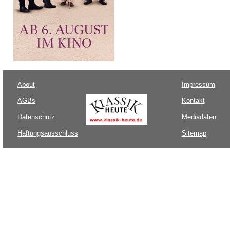
About
Impressum
AGBs
Kontakt
Datenschutz
Mediadaten
Haftungsausschluss
Sitemap