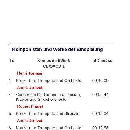
Komponisten und Werke der Einspielung
Tr.
Komponist/Werk
hh:mm:ss
CD/SACD 1
Henri
Tomasi
1
Konzert für Trompete und Orchester
00:16:00
André
Jolivet
4
Concertino für Trompete ad libitum,
00:09:44
Klavier und Streichorchester
Robert
Planel
5
Konzert für Trompete und Streicher
00:15:04
André
Jolivet
8
Konzert für Trompete und Orchester
00:12:58