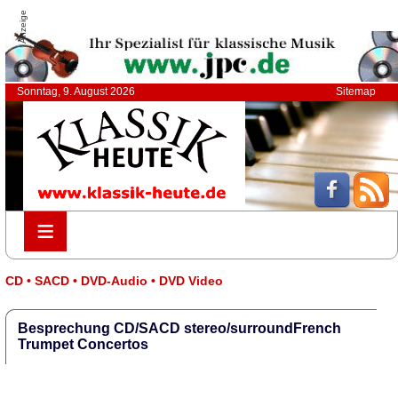
Anzeige
Sonntag, 9. August 2026
Sitemap
≡
≡
CD • SACD • DVD-Audio • DVD Video
Besprechung CD/SACD stereo/surroundFrench
Trumpet Concertos