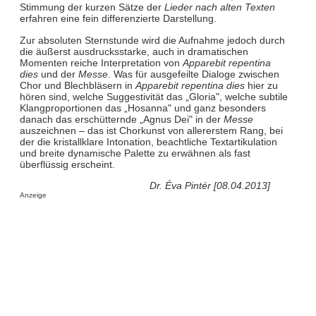
Stimmung der kurzen Sätze der
Lieder nach alten Texten
erfahren eine fein differenzierte Darstellung.
Zur absoluten Sternstunde wird die Aufnahme jedoch durch
die äußerst ausdrucksstarke, auch in dramatischen
Momenten reiche Interpretation von
Apparebit repentina
dies
und der
Messe
. Was für ausgefeilte Dialoge zwischen
Chor und Blechbläsern in
Apparebit repentina dies
hier zu
hören sind, welche Suggestivität das „Gloria", welche subtile
Klangproportionen das „Hosanna" und ganz besonders
danach das erschütternde „Agnus Dei" in der
Messe
auszeichnen – das ist Chorkunst von allererstem Rang, bei
der die kristallklare Intonation, beachtliche Textartikulation
und breite dynamische Palette zu erwähnen als fast
überflüssig erscheint.
Dr. Éva Pintér [08.04.2013]
Anzeige