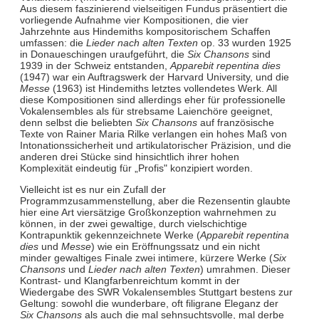
Aus diesem faszinierend vielseitigen Fundus präsentiert die
vorliegende Aufnahme vier Kompositionen, die vier
Jahrzehnte aus Hindemiths kompositorischem Schaffen
umfassen: die
Lieder nach alten Texten
op. 33 wurden 1925
in Donaueschingen uraufgeführt, die
Six Chansons
sind
1939 in der Schweiz entstanden,
Apparebit repentina dies
(1947) war ein Auftragswerk der Harvard University, und die
Messe
(1963) ist Hindemiths letztes vollendetes Werk. All
diese Kompositionen sind allerdings eher für professionelle
Vokalensembles als für strebsame Laienchöre geeignet,
denn selbst die beliebten
Six Chansons
auf französische
Texte von Rainer Maria Rilke verlangen ein hohes Maß von
Intonationssicherheit und artikulatorischer Präzision, und die
anderen drei Stücke sind hinsichtlich ihrer hohen
Komplexität eindeutig für „Profis" konzipiert worden.
Vielleicht ist es nur ein Zufall der
Programmzusammenstellung, aber die Rezensentin glaubte
hier eine Art viersätzige Großkonzeption wahrnehmen zu
können, in der zwei gewaltige, durch vielschichtige
Kontrapunktik gekennzeichnete Werke (
Apparebit repentina
dies
und
Messe
) wie ein Eröffnungssatz und ein nicht
minder gewaltiges Finale zwei intimere, kürzere Werke (
Six
Chansons
und
Lieder nach alten Texten
) umrahmen. Dieser
Kontrast- und Klangfarbenreichtum kommt in der
Wiedergabe des SWR Vokalensembles Stuttgart bestens zur
Geltung: sowohl die wunderbare, oft filigrane Eleganz der
Six Chansons
als auch die mal sehnsuchtsvolle, mal derbe