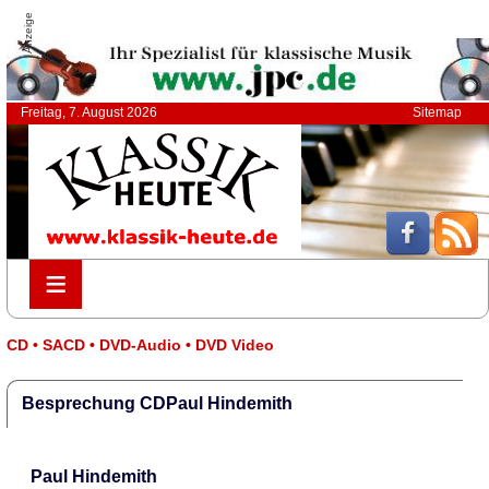
Anzeige
Freitag, 7. August 2026
Sitemap
≡
≡
CD • SACD • DVD-Audio • DVD Video
Besprechung CDPaul Hindemith
Paul Hindemith