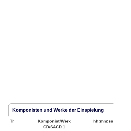
Komponisten und Werke der Einspielung
Tr.
Komponist/Werk
hh:mm:ss
CD/SACD 1