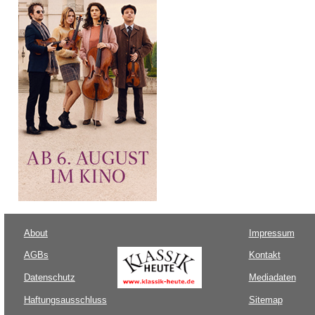
About
Impressum
AGBs
Kontakt
Datenschutz
Mediadaten
Haftungsausschluss
Sitemap