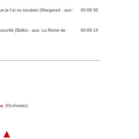
ue je t'ai vu soudain (Margared - aus:
00:06:30
bscurité (Balkis - aus: La Reine de
00:06:14
na
(Orchester)
▲