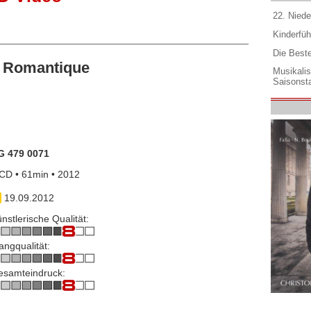
22. Niede
Kinderfüh
Die Best
 Romantique
Musikali
Saisonsta
G 479 0071
CD • 61min • 2012
19.09.2012
nstlerische Qualität:
angqualität:
esamteindruck: