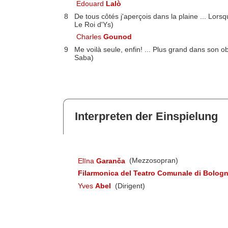
Edouard
Lalò
8
De tous côtés j'aperçois dans la plaine ... Lorsq
Le Roi d'Ys)
Charles
Gounod
9
Me voilà seule, enfin! ... Plus grand dans son o
Saba)
Interpreten der Einspielung
Elīna
Garanča
(Mezzosopran)
Filarmonica del Teatro Comunale di Bolog
Yves
Abel
(Dirigent)