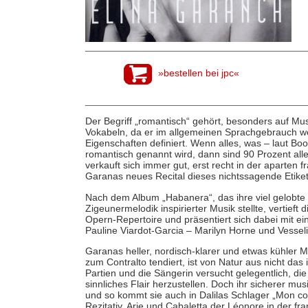
»bestellen bei jpc«
Der Begriff „romantisch“ gehört, besonders auf Mu
Vokabeln, da er im allgemeinen Sprachgebrauch we
Eigenschaften definiert. Wenn alles, was – laut Boo
romantisch genannt wird, dann sind 90 Prozent all
verkauft sich immer gut, erst recht in der aparten
Garanas neues Recital dieses nichtssagende Etik
Nach dem Album „Habanera“, das ihre viel gelobt
Zigeunermelodik inspirierter Musik stellte, vertieft 
Opern-Repertoire und präsentiert sich dabei mit ein
Pauline Viardot-Garcia – Marilyn Horne und Vess
Garanas heller, nordisch-klarer und etwas kühler 
zum Contralto tendiert, ist von Natur aus nicht das
Partien und die Sängerin versucht gelegentlich, d
sinnliches Flair herzustellen. Doch ihr sicherer m
und so kommt sie auch in Dalilas Schlager „Mon coe
Rezitativ, Arie und Cabaletta der Léonore in der f