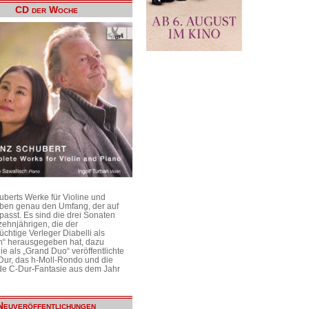
CD der Woche
uberts Werke für Violine und
aben genau den Umfang, der auf
passt. Es sind die drei Sonaten
ehnjährigen, die der
üchtige Verleger Diabelli als
n“ herausgegeben hat, dazu
e als „Grand Duo“ veröffentlichte
Dur, das h-Moll-Rondo und die
e C-Dur-Fantasie aus dem Jahr
Neuveröffentlichungen