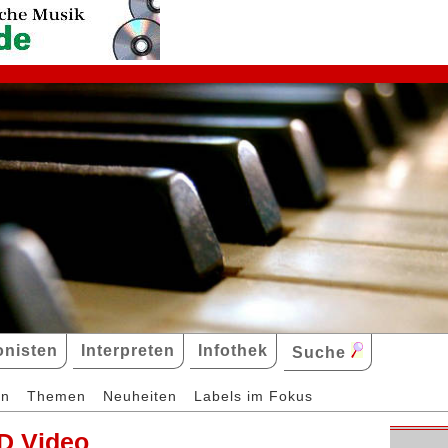
nisten
Interpreten
Infothek
Suche
en
Themen
Neuheiten
Labels im Fokus
D Video