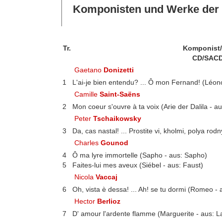
Komponisten und Werke der 
Tr.
Komponist
CD/SACD
Gaetano
Donizetti
1
L'ai-je bien entendu? ... Ô mon Fernand! (Léono
Camille
Saint-Saëns
2
Mon coeur s'ouvre à ta voix (Arie der Dalila - a
Peter
Tschaikowsky
3
Da, cas nastal! ... Prostite vi, kholmi, polya ro
Charles
Gounod
4
Ô ma lyre immortelle (Sapho - aus: Sapho)
5
Faites-lui mes aveux (Siébel - aus: Faust)
Nicola
Vaccaj
6
Oh, vista è dessa! ... Ah! se tu dormi (Romeo - 
Hector
Berlioz
7
D' amour l'ardente flamme (Marguerite - aus: 