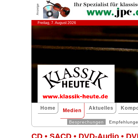
Anzeige
Freitag, 7. August 2026
Home
Aktuelles
Kompo
Medien
Besprechungen
Empfehlung
CD • SACD • DVD-Audio • DV