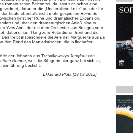
nne romantischen Belcantos, da lässt sich schon eine
gewidmet, darunter die „Unsterbliche Leier“ aus der für
 der heute ebenfalls nicht mehr gespielten
Reine de
t zwischen lyrischer Ruhe und dramatischer Expansion.
serviert und über den dramaturgischen Anlaß hinaus
ten Yves Abel, der mit dem Orchester aus Bologna sehr
tet, dabei einem Hang zum Retardieren frönt und die
. Das treibt insbesondere die Arie der Marguérite aus
La
n den Rand des Manieristischen, die in liedhafter
 Arie der Johanna aus Tschaikowskys
Jungfrau von
ietta e Romeo
, weil die Sängerin hier ganz bei sich ist,
inienführung besticht.
Ekkehard Pluta [19.09.2012]