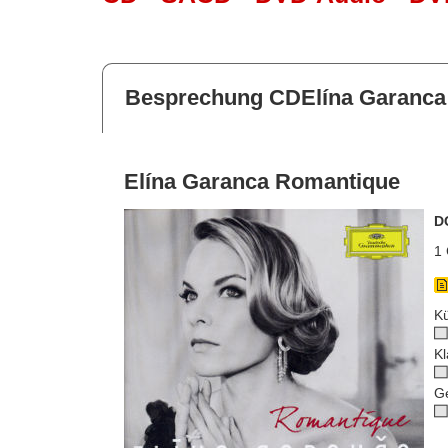
Besprechung CDElína Garanca
Elína Garanca Romantique
D
1 
Kü
Kl
G