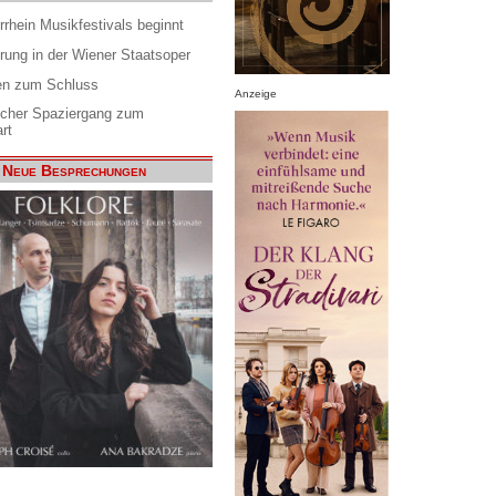
rrhein Musikfestivals beginnt
rung in der Wiener Staatsoper
en zum Schluss
Anzeige
scher Spaziergang zum
rt
Neue Besprechungen