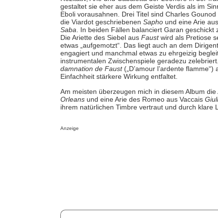
gestaltet sie eher aus dem Geiste Verdis als im Si
Eboli vorausahnen. Drei Titel sind Charles Gounod 
die Viardot geschriebenen
Sapho
und eine Arie aus
Saba
. In beiden Fällen balanciert Garan geschick
Die Ariette des Siebel aus
Faust
wird als Pretiose 
etwas „aufgemotzt“. Das liegt auch an dem Dirigen
engagiert und manchmal etwas zu ehrgeizig beglei
instrumentalen Zwischenspiele geradezu zelebriert
damnation de Faust
(„D’amour l’ardente flamme“) a
Einfachheit stärkere Wirkung entfaltet.
Am meisten überzeugen mich in diesem Album die
Orleans
und eine Arie des Romeo aus Vaccais
Giul
ihrem natürlichen Timbre vertraut und durch klare L
Anzeige