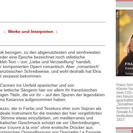
↓ Werke und Interpreten ↓
sik bezogen, zu den abgenutztesten und sinnfreiesten
der eine Epoche bezeichnet noch stilistische
klet-Text – von „Liebe und Verzweiflung“ handelt,
er komponierten Opern romantisch. Aber „romantisch“
 französischen Schreibweise, und wohl deshalb hat Elna
ett verpasst bekommen.
e Carmen ins Umfeld spanischer und von
Franz Sch
Klavier h
die lettische Sängerin hier vor allem ihr französisches
zwei CDs 
igen Titeln, die vor ihr – auf den Spuren der legendären
des Neunz
elina Kasarova aufgenommen haben.
geschäftst
„Sonatine
kommen di
Mezzo, der in Farbe und Tessitura eher zum Sopran als
Sonate A-
 ideale Instrument für die meisten der hier vorgeführten
bedeutend
ie Stimme etwas einzufärben, um mediterranes und
1827.
usikalischer Geschmack schützt sie vor Übertreibungen,
ur s’ouvre à ta voix“ ohne erotische Drücker aus.
ranzösischen Originalfassung von Donizettis
La Favorite