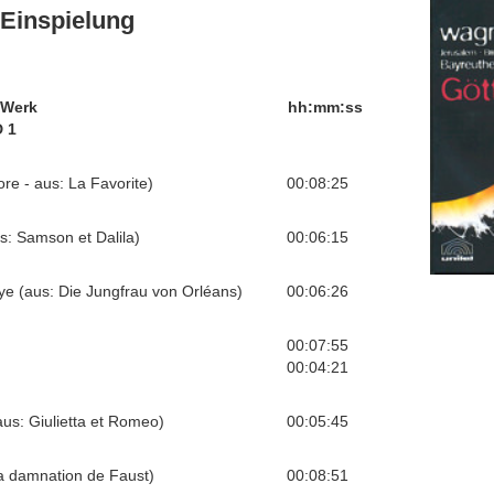
Einspielung
/Werk
hh:mm:ss
 1
re - aus: La Favorite)
00:08:25
us: Samson et Dalila)
00:06:15
dnye (aus: Die Jungfrau von Orléans)
00:06:26
00:07:55
00:04:21
aus: Giulietta et Romeo)
00:05:45
La damnation de Faust)
00:08:51