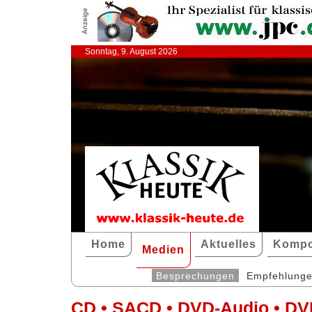
Anzeige
Sonntag, 9. August 2026
Home
Aktuelles
Kompo
Medien
Besprechungen
Empfehlung
CD • SACD • DVD-Audio • DV