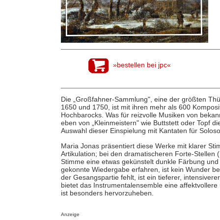
»bestellen bei jpc«
Die „Großfahner-Sammlung", eine der größten Thü
1650 und 1750, ist mit ihren mehr als 600 Komposi
Hochbarocks. Was für reizvolle Musiken von beka
eben von „Kleinmeistern" wie Buttstett oder Topf
Auswahl dieser Einspielung mit Kantaten für Solos
Maria Jonas präsentiert diese Werke mit klarer St
Artikulation; bei den dramatischeren Forte-Stelle
Stimme eine etwas gekünstelt dunkle Färbung und wirk
gekonnte Wiedergabe erfahren, ist kein Wunder bei 
der Gesangspartie fehlt, ist ein tieferer, intensive
bietet das Instrumentalensemble eine affektvollere 
ist besonders hervorzuheben.
Anzeige