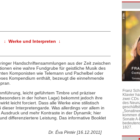
↓ Werke und Interpreten ↓
ringer Handschriftensammlungen aus der Zeit zwischen
tionen eine wahre Fundgrube für geistliche Musik des
nnten Komponisten wie Telemann und Pachelbel oder
 dieses Kompendium enthält, bezeugt die einnehmende
opran.
Franz Sch
immführung, leicht geführtem Timbre und präziser
Klavier h
n (besonders in der hohen Lage) bekommt jedoch ihre
zwei CDs 
t leicht forciert. Dass alle Werke eine stilistisch
des Neunz
geschäftst
dieser Interpretengarde. Was allerdings vor allem in
„Sonatine
rer Ausdruck und mehr Kontraste in der Dynamik; hier
kommen di
und differenziertere Leistung. Das informative Booklet
Sonate A-
bedeutend
1827.
Dr. Éva Pintér [16.12.2011]