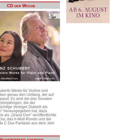
CD der Woche
uberts Werke für Violine und
aben genau den Umfang, der auf
passt. Es sind die drei Sonaten
ehnjährigen, die der
üchtige Verleger Diabelli als
n“ herausgegeben hat, dazu
e als „Grand Duo“ veröffentlichte
Dur, das h-Moll-Rondo und die
e C-Dur-Fantasie aus dem Jahr
Neuveröffentlichungen