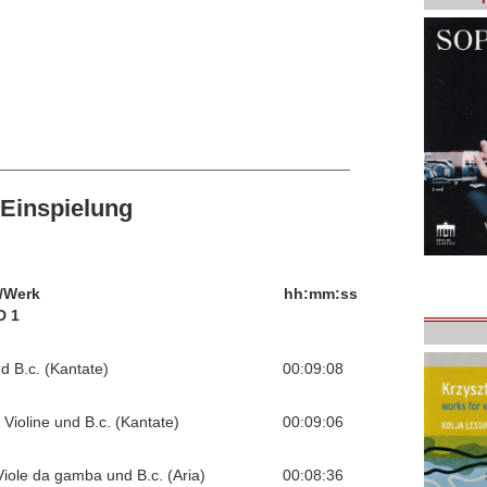
Einspielung
/Werk
hh:mm:ss
D 1
d B.c. (Kantate)
00:09:08
Violine und B.c. (Kantate)
00:09:06
 Viole da gamba und B.c. (Aria)
00:08:36