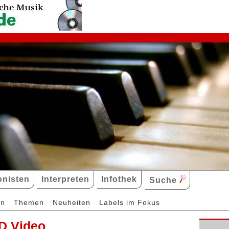
nisten
Interpreten
Infothek
Suche
en
Themen
Neuheiten
Labels im Fokus
D Video