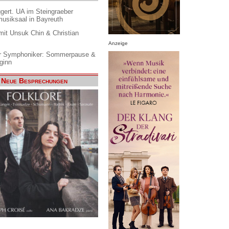
gert. UA im Steingraeber
siksaal in Bayreuth
it Unsuk Chin & Christian
Anzeige
 Symphoniker: Sommerpause &
ginn
Neue Besprechungen