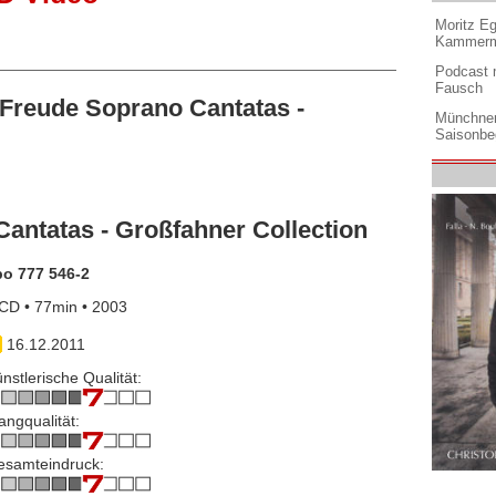
Moritz Eg
Kammermu
Podcast m
Fausch
Freude Soprano Cantatas -
Münchner
Saisonbe
antatas - Großfahner Collection
po 777 546-2
CD • 77min • 2003
16.12.2011
nstlerische Qualität:
angqualität:
esamteindruck: