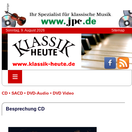
Anzeige
Sonntag, 9. August 2026
Sitemap
≡
≡
CD • SACD • DVD-Audio • DVD Video
Besprechung CD