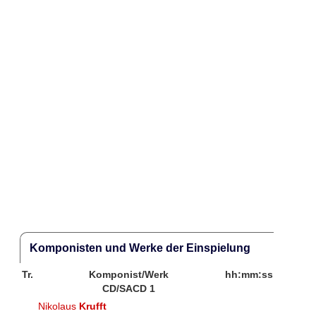
Komponisten und Werke der Einspielung
Tr.
Komponist/Werk
hh:mm:ss
CD/SACD 1
Nikolaus
Krufft