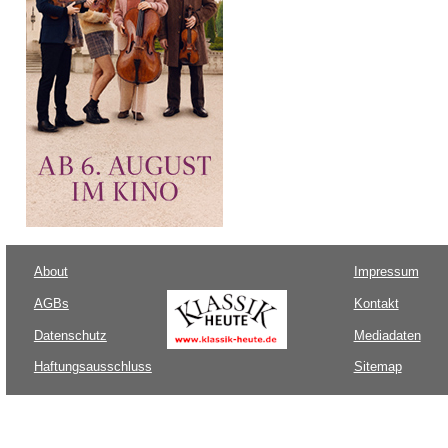
About
Impressum
AGBs
Kontakt
Datenschutz
Mediadaten
Haftungsausschluss
Sitemap