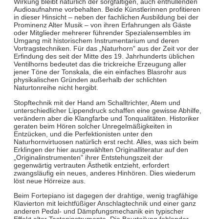
Wirkung bleibt natürlich der sorgfältigen, auch enthüllenden
Audioaufnahme vorbehalten. Beide Künstlerinnen profitieren
in dieser Hinsicht – neben der fachlichen Ausbildung bei der
Prominenz Alter Musik – von ihren Erfahrungen als Gäste
oder Mitglieder mehrerer führender Spezialensembles im
Umgang mit historischem Instrumentarium und deren
Vortragstechniken. Für das „Naturhorn" aus der Zeit vor der
Erfindung des seit der Mitte des 19. Jahrhunderts üblichen
Ventilhorns bedeutet das die trickreiche Erzeugung aller
jener Töne der Tonskala, die ein einfaches Blasrohr aus
physikalischen Gründen außerhalb der schlichten
Naturtonreihe nicht hergibt.
Stopftechnik mit der Hand am Schalltrichter, Atem und
unterschiedlicher Lippendruck schaffen eine gewisse Abhilfe,
verändern aber die Klangfarbe und Tonqualitäten. Historiker
geraten beim Hören solcher Unregelmäßigkeiten in
Entzücken, und die Perfektionisten unter den
Naturhornvirtuosen natürlich erst recht. Alles, was sich beim
Erklingen der hier ausgewählten Originalliteratur auf den
„Originalinstrumenten" ihrer Entstehungszeit der
gegenwärtig vertrauten Ästhetik entzieht, erfordert
zwangsläufig ein neues, anderes Hinhören. Dies wiederum
löst neue Hörreize aus.
Beim Fortepiano ist dagegen der drahtige, wenig tragfähige
Klavierton mit leichtfüßiger Anschlagtechnik und einer ganz
anderen Pedal- und Dämpfungsmechanik ein typischer
Effekt alter Tasteninstrumente. Die Beurteilung fehlender