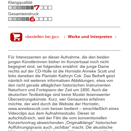
Klangqualität:
Gesamteindruck:
»bestellen bei jpc«
↓ Werke und Interpreten ↓
Für Interessenten an dieser Aufnahme, die den beiden
jungen Künstlerinnen bisher im Konzertsaal noch nicht
begegnet sind, sei folgendes erwähnt: die junge Dame
rechts auf der CD-Hülle ist die Hornistin Anneke Scott und
links daneben die Pianistin Kathryn Cok. Das Beiheft geizt
nämlich mit weiteren informativen Abbildungen, etwa von
den nicht gerade alltäglichen historischen Instrumenten
Naturhorn und Fortepiano der Zeit um 1800. Auch die
deutschen Textbeiträge sind keine Muster lesenswerter
Übersetzungskünste. Kurz, wer Genaueres erfahren
möchte, der wird durch die Website der Hornistin,
www.annekescott.com besser bedient – einschließlich eines
Videoclips aus dem Aufnahmestudio. Dieser ist
aufschlußreich, weil der Film die vom konventionellen
Konzertvortrag abweichenden „Originalklänge" historischer
Aufführungspraxis auch „sichtbar" macht. Die akustische