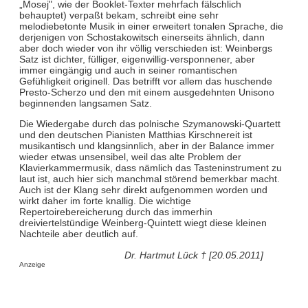
„Mosej", wie der Booklet-Texter mehrfach fälschlich
behauptet) verpaßt bekam, schreibt eine sehr
melodiebetonte Musik in einer erweitert tonalen Sprache, die
derjenigen von Schostakowitsch einerseits ähnlich, dann
aber doch wieder von ihr völlig verschieden ist: Weinbergs
Satz ist dichter, fülliger, eigenwillig-versponnener, aber
immer eingängig und auch in seiner romantischen
Gefühligkeit originell. Das betrifft vor allem das huschende
Presto-Scherzo und den mit einem ausgedehnten Unisono
beginnenden langsamen Satz.
Die Wiedergabe durch das polnische Szymanowski-Quartett
und den deutschen Pianisten Matthias Kirschnereit ist
musikantisch und klangsinnlich, aber in der Balance immer
wieder etwas unsensibel, weil das alte Problem der
Klavierkammermusik, dass nämlich das Tasteninstrument zu
laut ist, auch hier sich manchmal störend bemerkbar macht.
Auch ist der Klang sehr direkt aufgenommen worden und
wirkt daher im forte knallig. Die wichtige
Repertoirebereicherung durch das immerhin
dreiviertelstündige Weinberg-Quintett wiegt diese kleinen
Nachteile aber deutlich auf.
Dr. Hartmut Lück † [20.05.2011]
Anzeige