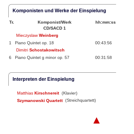
Komponisten und Werke der Einspielung
Tr.
Komponist/Werk
hh:mm:ss
CD/SACD 1
Mieczyslaw
Weinberg
1
Piano Quintet op. 18
00:43:56
Dimitri
Schostakowitsch
6
Piano Quintet g minor op. 57
00:31:58
Interpreten der Einspielung
Matthias
Kirschnereit
(Klavier)
Szymanowski Quartett
(Streichquartett)
▲