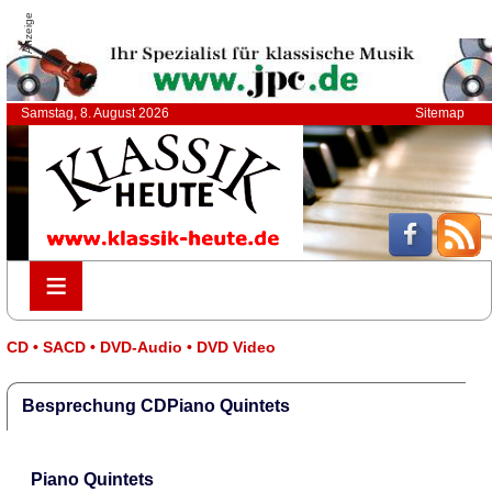
Anzeige
Samstag, 8. August 2026
Sitemap
≡
≡
CD • SACD • DVD-Audio • DVD Video
Besprechung CDPiano Quintets
Piano Quintets