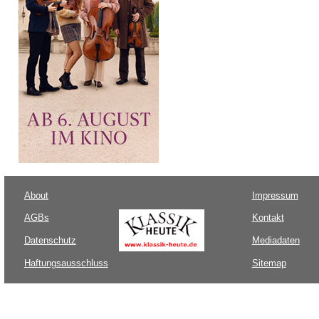
About
Impressum
AGBs
Kontakt
Datenschutz
Mediadaten
Haftungsausschluss
Sitemap