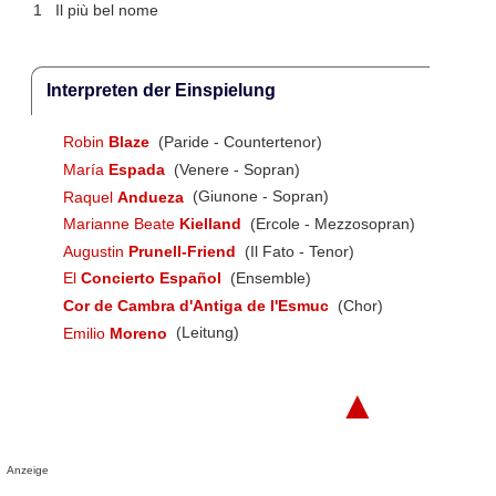
1
Il più bel nome
Interpreten der Einspielung
Robin
Blaze
(Paride - Countertenor)
María
Espada
(Venere - Sopran)
Raquel
Andueza
(Giunone - Sopran)
Marianne Beate
Kielland
(Ercole - Mezzosopran)
Augustin
Prunell-Friend
(Il Fato - Tenor)
El
Concierto Español
(Ensemble)
Cor de Cambra d'Antiga de l'Esmuc
(Chor)
Emilio
Moreno
(Leitung)
▲
Anzeige