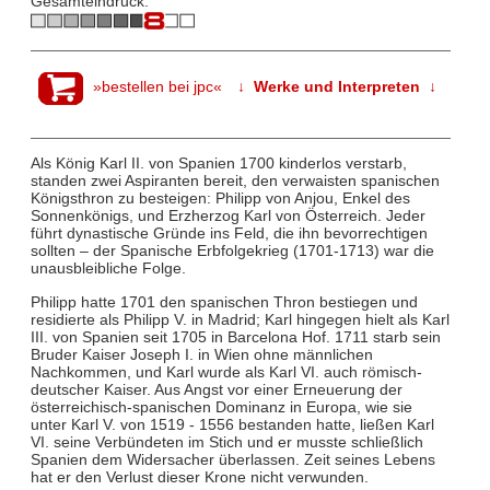
Gesamteindruck:
»bestellen bei jpc«
↓ Werke und Interpreten ↓
Als König Karl II. von Spanien 1700 kinderlos verstarb,
standen zwei Aspiranten bereit, den verwaisten spanischen
Königsthron zu besteigen: Philipp von Anjou, Enkel des
Sonnenkönigs, und Erzherzog Karl von Österreich. Jeder
führt dynastische Gründe ins Feld, die ihn bevorrechtigen
sollten – der Spanische Erbfolgekrieg (1701-1713) war die
unausbleibliche Folge.
Philipp hatte 1701 den spanischen Thron bestiegen und
residierte als Philipp V. in Madrid; Karl hingegen hielt als Karl
III. von Spanien seit 1705 in Barcelona Hof. 1711 starb sein
Bruder Kaiser Joseph I. in Wien ohne männlichen
Nachkommen, und Karl wurde als Karl VI. auch römisch-
deutscher Kaiser. Aus Angst vor einer Erneuerung der
österreichisch-spanischen Dominanz in Europa, wie sie
unter Karl V. von 1519 - 1556 bestanden hatte, ließen Karl
VI. seine Verbündeten im Stich und er musste schließlich
Spanien dem Widersacher überlassen. Zeit seines Lebens
hat er den Verlust dieser Krone nicht verwunden.