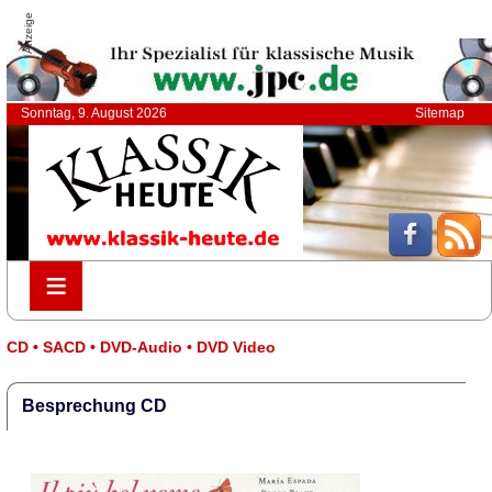
Anzeige
Sonntag, 9. August 2026
Sitemap
≡
≡
CD • SACD • DVD-Audio • DVD Video
Besprechung CD