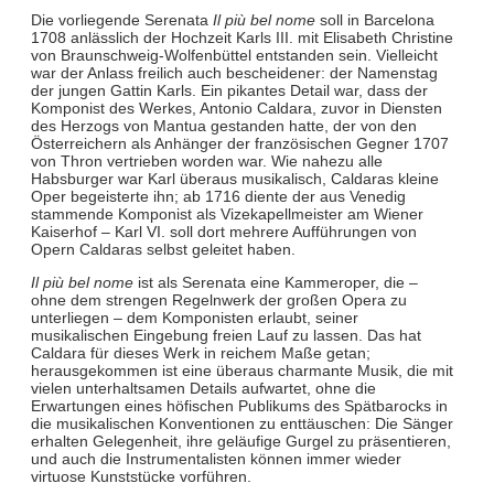
Die vorliegende Serenata
Il più bel nome
soll in Barcelona
1708 anlässlich der Hochzeit Karls III. mit Elisabeth Christine
von Braunschweig-Wolfenbüttel entstanden sein. Vielleicht
war der Anlass freilich auch bescheidener: der Namenstag
der jungen Gattin Karls. Ein pikantes Detail war, dass der
Komponist des Werkes, Antonio Caldara, zuvor in Diensten
des Herzogs von Mantua gestanden hatte, der von den
Österreichern als Anhänger der französischen Gegner 1707
von Thron vertrieben worden war. Wie nahezu alle
Habsburger war Karl überaus musikalisch, Caldaras kleine
Oper begeisterte ihn; ab 1716 diente der aus Venedig
stammende Komponist als Vizekapellmeister am Wiener
Kaiserhof – Karl VI. soll dort mehrere Aufführungen von
Opern Caldaras selbst geleitet haben.
Il più bel nome
ist als Serenata eine Kammeroper, die –
ohne dem strengen Regelnwerk der großen Opera zu
unterliegen – dem Komponisten erlaubt, seiner
musikalischen Eingebung freien Lauf zu lassen. Das hat
Caldara für dieses Werk in reichem Maße getan;
herausgekommen ist eine überaus charmante Musik, die mit
vielen unterhaltsamen Details aufwartet, ohne die
Erwartungen eines höfischen Publikums des Spätbarocks in
die musikalischen Konventionen zu enttäuschen: Die Sänger
erhalten Gelegenheit, ihre geläufige Gurgel zu präsentieren,
und auch die Instrumentalisten können immer wieder
virtuose Kunststücke vorführen.