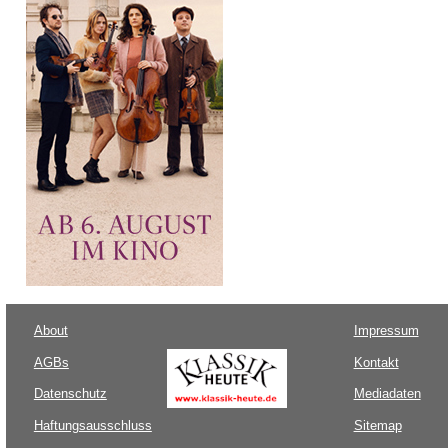
About
Impressum
AGBs
Kontakt
Datenschutz
Mediadaten
Haftungsausschluss
Sitemap