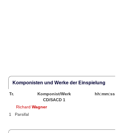
Komponisten und Werke der Einspielung
Tr.
Komponist/Werk
hh:mm:ss
CD/SACD 1
Richard
Wagner
1
Parsifal