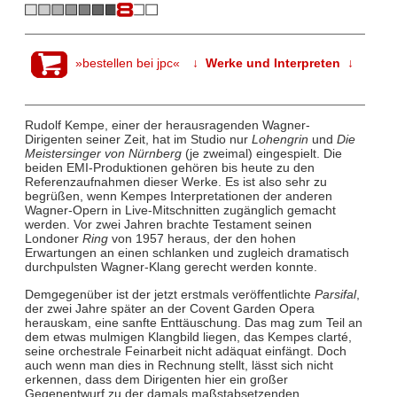
»bestellen bei jpc«
↓ Werke und Interpreten ↓
Rudolf Kempe, einer der herausragenden Wagner-
Dirigenten seiner Zeit, hat im Studio nur
Lohengrin
und
Die
Meistersinger von Nürnberg
(je zweimal) eingespielt. Die
beiden EMI-Produktionen gehören bis heute zu den
Referenzaufnahmen dieser Werke. Es ist also sehr zu
begrüßen, wenn Kempes Interpretationen der anderen
Wagner-Opern in Live-Mitschnitten zugänglich gemacht
werden. Vor zwei Jahren brachte Testament seinen
Londoner
Ring
von 1957 heraus, der den hohen
Erwartungen an einen schlanken und zugleich dramatisch
durchpulsten Wagner-Klang gerecht werden konnte.
Demgegenüber ist der jetzt erstmals veröffentlichte
Parsifal
,
der zwei Jahre später an der Covent Garden Opera
herauskam, eine sanfte Enttäuschung. Das mag zum Teil an
dem etwas mulmigen Klangbild liegen, das Kempes clarté,
seine orchestrale Feinarbeit nicht adäquat einfängt. Doch
auch wenn man dies in Rechnung stellt, lässt sich nicht
erkennen, dass dem Dirigenten hier ein großer
Gegenentwurf zu der damals maßstabsetzenden