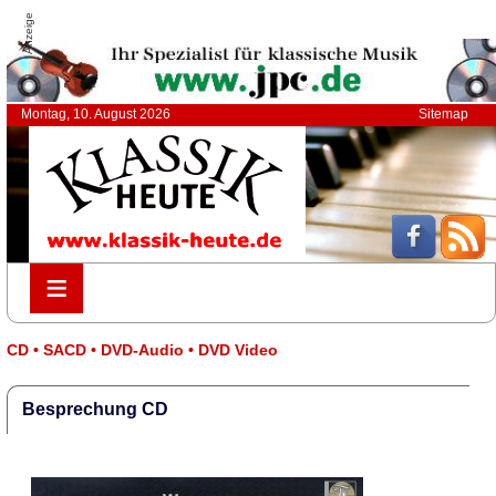
Anzeige
Montag, 10. August 2026
Sitemap
≡
≡
CD • SACD • DVD-Audio • DVD Video
Besprechung CD