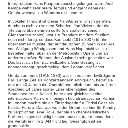
Interpretation Hans Knappertsbuschs gelungen wäre. Auch
Kempe wählt sehr breite Tempi und entgeht dabei der
Gefahr weihevollen Waberns nicht immer.
In vokaler Hinsicht ist dieser
Parsifal
sehr lyrisch geraten,
durchaus nicht zu seinem Schaden. Jon Vickers, der die
Titelpartie übernehmen sollte (die später zu seinen
Glanzpartien zählte), war zur Premiere mit dem Studium
noch nicht fertig, so dass Karl Liebl (1915-2007) für ihn
übernehmen musste, der auf deutschen Bühnen in der Ära
von Wolfgang Windgassen und Hans Hopf nicht viel zu
bestellen hatte, aber an der Metropolitan Opera und an
anderen großen Bühnen des Auslands sehr geschätzt war.
Das lässt sich hier nachvollziehen. Sein Gesang ist
unangestrengt, geschmeidig, dem Legato verpflichtet.
Gerda Lammers (1915-1993) war ein noch merkwürdigerer
Fall. Lange Zeit als Konzertsängerin erfolgreich, betrat sie
erst mit 40 Jahren die Opernbühne, blieb dann bis zu ihrem
Abschied 14 Jahre später Ensemblemitglied des
Staatstheaters in Kassel, hatte aber gleichzeitig eine
internationale Karriere in einigen hochdramatischen Partien.
In London machte sie als Einspringerin für Christl Goltz als
Elektra Furore. Das war wohl der Grund, sie hier für Kundry
zu verpflichten, eine Rolle, der sie an charakteristischen
Farben einiges schuldig bleiben musste, da ihr besonders
die Verführerin im 2. Akt nicht lag. Gesanglich ist sie
grundsolide.