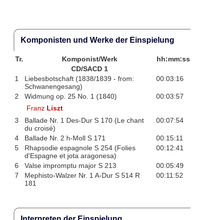
Komponisten und Werke der Einspielung
Tr.
Komponist/Werk
hh:mm:ss
CD/SACD 1
1
Liebesbotschaft (1838/1839 - from:
00:03:16
Schwanengesang)
2
Widmung op. 25 No. 1 (1840)
00:03:57
Franz
Liszt
3
Ballade Nr. 1 Des-Dur S 170 (Le chant
00:07:54
du croisé)
4
Ballade Nr. 2 h-Moll S 171
00:15:11
5
Rhapsodie espagnole S 254 (Folies
00:12:41
d'Espagne et jota aragonesa)
6
Valse impromptu major S 213
00:05:49
7
Mephisto-Walzer Nr. 1 A-Dur S 514 R
00:11:52
181
Interpreten der Einspielung