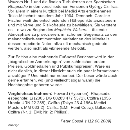
Walzers
Nr. 1 und die finalen Turbulenzen der
Spanischen
Rhapsodie
in den verschiedenen Versionen György Cziffras.
Vor allem in einem kürzlich bei Medici Arts erschienenen
Tokio-Mitschnitt aus dem Jahr 1964! Dennoch: Caroline
Fischer weiß die entscheidenden Höhepunkte anzusteuern
und mit Verve und Risikofreude zu bewältigen. Sie versteht
es – etwa zu Beginn des
Mephisto-Walzers
– ätzende
Atmosphäre zu provozieren, im schönen Gegensatz zu den
melancholisch-sentimentalen Variationen des Mittelteils,
dessen repetierte Noten allzu oft mechanisch gedeutet
werden, also nicht als vibrierende Melodik.
Zur Edition eine mahnende Fußnote! Berichtet wird in den
„biografischen Anmerkungen“ von zahlreichen ersten
Preisen, Goldmedaillen und Publikumspreisen. Wäre es
nicht dienlich, in dieser Hinsicht auch ein paar Informationen
anzufügen? Und nicht nur nebenbei: Der Leser würde auch
gerne erfahren, wo (und vielleicht sogar wann) die
Hochbegabte geboren wurde ...
Vergleichsaufnahmen:
Howard (Hyperion); Rhapsodie
espagnole: Li (2005 DG 00289 477 5571), Cziffra (1956
Urania URN 22.288), Cziffra (Tokyo 23.4.1964 Medici
Masters MM 033-2), Cziffra (EMI, Fonit Cetra); Balladen:
Cziffra (Nr. 1: EMI; Nr. 2: Philips).
Peter Cossé † [12.06.2009]
Anzeige