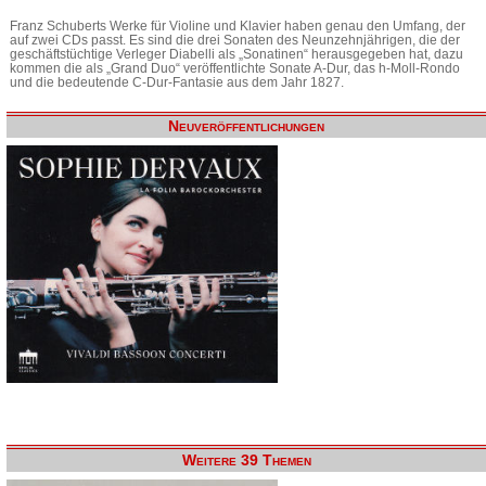
Franz Schuberts Werke für Violine und Klavier haben genau den Umfang, der
auf zwei CDs passt. Es sind die drei Sonaten des Neunzehnjährigen, die der
geschäftstüchtige Verleger Diabelli als „Sonatinen“ herausgegeben hat, dazu
kommen die als „Grand Duo“ veröffentlichte Sonate A-Dur, das h-Moll-Rondo
und die bedeutende C-Dur-Fantasie aus dem Jahr 1827.
Neuveröffentlichungen
Weitere 39 Themen