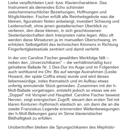
Liebe verpflichteten Lied- bzw. Klaviercharaktere. Das
Instrument als dienendes Echo schönster
zwischenmenschlicher Beziehungen, Hoffnungen und
Möglichkeiten. Fischer erfüllt alle Reinheitsgebote was die
kleinen, figurativen Noten anbelangt, investiert Schwung und
Leidenschaft, ohne jenen gestalterischen Überblick zu
verlieren, den diese kleinen, in sich geschlossenen
Seelenlandschaften dem Interpreten nahe legen. Allzu oft
werden diese Miniaturen ja im manuellen Überschwang, im
erhitzten Selbstgefühl des technischen Könnens in Richtung
Fingerfertigkeitsetüde zentriert und damit verfehlt.
In der von Caroline Fischer gewählten Werkfolge fällt –
neben den „Unverzichtbaren“ – die verhältnismäßig kurz
gehaltene Ballade Nr. 1 Des-Dur ins Auge und im Folgenden
auch wohltuend ins Ohr. Bis auf wenige Ausnahmen (Leslie
Howard, der späte Cziffra etwa) wurde und wird dieses
liebenswürdige, indes thematisch und im Aufbau etwas
unfertig anmutende Stück gemieden. Zusammen mit der h-
Moll-Ballade vorgetragen, entsteht jedoch so etwas wie ein
„Doppel“ mit Vorspiel und Hauptteil. Caroline Fischer beweist
Nerven, zeigt energischen Zugriff, steuert den ersten Teil mit
klaren Konturen rhythmisch elastisch an, um dann die an die
zweite Franziskus-Legende erinnernden Wellenbewegungen
der h-Moll-Bebungen ganz im Sinne klavieristischer
Bildhaftigkeit zu erfüllen.
Unübertroffen bleiben die Sprungschikanen des
Mephisto-