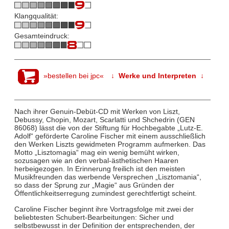
Klangqualität:
Gesamteindruck:
»bestellen bei jpc«
↓ Werke und Interpreten ↓
Nach ihrer Genuin-Debüt-CD mit Werken von Liszt,
Debussy, Chopin, Mozart, Scarlatti und Shchedrin (GEN
86068) lässt die von der Stiftung für Hochbegabte „Lutz-E.
Adolf“ geförderte Caroline Fischer mit einem ausschließlich
den Werken Liszts gewidmeten Programm aufmerken. Das
Motto „Lisztomagia“ mag ein wenig bemüht wirken,
sozusagen wie an den verbal-ästhetischen Haaren
herbeigezogen. In Erinnerung freilich ist den meisten
Musikfreunden das werbende Versprechen „Lisztomania“,
so dass der Sprung zur „Magie“ aus Gründen der
Öffentlichkeitserregung zumindest gerechtfertigt scheint.
Caroline Fischer beginnt ihre Vortragsfolge mit zwei der
beliebtesten Schubert-Bearbeitungen: Sicher und
selbstbewusst in der Definition der entsprechenden, der