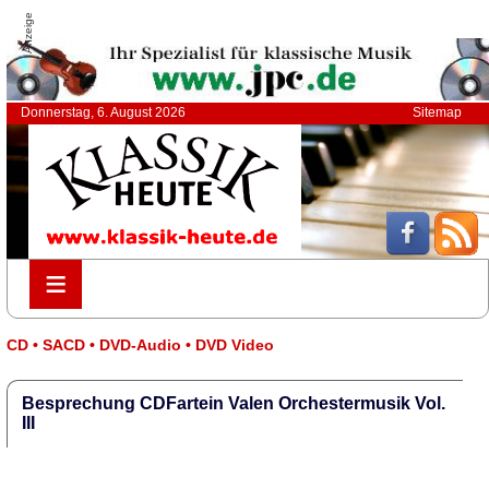
Anzeige
Donnerstag, 6. August 2026
Sitemap
≡
≡
CD • SACD • DVD-Audio • DVD Video
Besprechung CDFartein Valen Orchestermusik Vol.
III