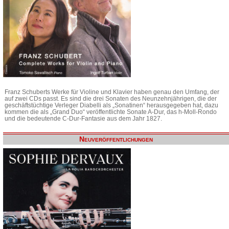
Franz Schuberts Werke für Violine und Klavier haben genau den Umfang, der
auf zwei CDs passt. Es sind die drei Sonaten des Neunzehnjährigen, die der
geschäftstüchtige Verleger Diabelli als „Sonatinen“ herausgegeben hat, dazu
kommen die als „Grand Duo“ veröffentlichte Sonate A-Dur, das h-Moll-Rondo
und die bedeutende C-Dur-Fantasie aus dem Jahr 1827.
Neuveröffentlichungen