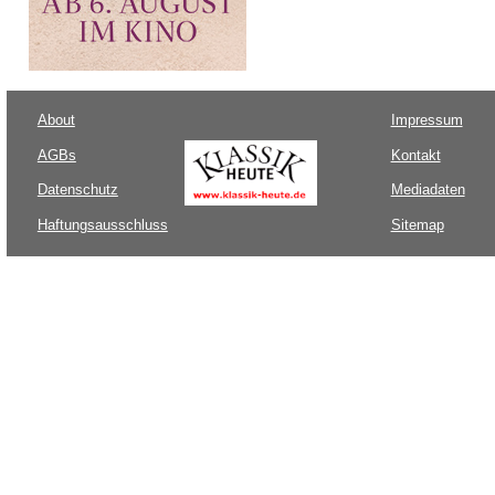
About
Impressum
AGBs
Kontakt
Datenschutz
Mediadaten
Haftungsausschluss
Sitemap