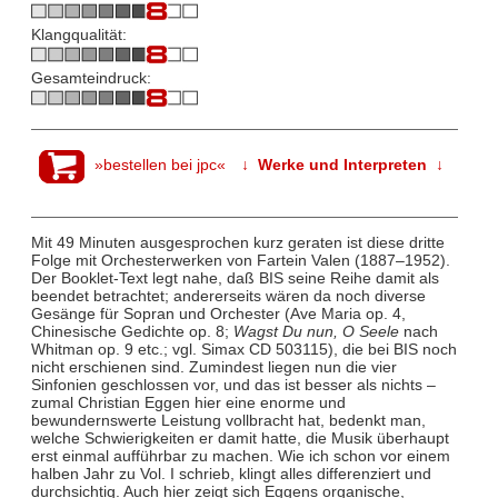
Klangqualität:
Gesamteindruck:
»bestellen bei jpc«
↓ Werke und Interpreten ↓
Mit 49 Minuten ausgesprochen kurz geraten ist diese dritte
Folge mit Orchesterwerken von Fartein Valen (1887–1952).
Der Booklet-Text legt nahe, daß BIS seine Reihe damit als
beendet betrachtet; andererseits wären da noch diverse
Gesänge für Sopran und Orchester (Ave Maria op. 4,
Chinesische Gedichte op. 8;
Wagst Du nun, O Seele
nach
Whitman op. 9 etc.; vgl. Simax CD 503115), die bei BIS noch
nicht erschienen sind. Zumindest liegen nun die vier
Sinfonien geschlossen vor, und das ist besser als nichts –
zumal Christian Eggen hier eine enorme und
bewundernswerte Leistung vollbracht hat, bedenkt man,
welche Schwierigkeiten er damit hatte, die Musik überhaupt
erst einmal aufführbar zu machen. Wie ich schon vor einem
halben Jahr zu Vol. I schrieb, klingt alles differenziert und
durchsichtig. Auch hier zeigt sich Eggens organische,