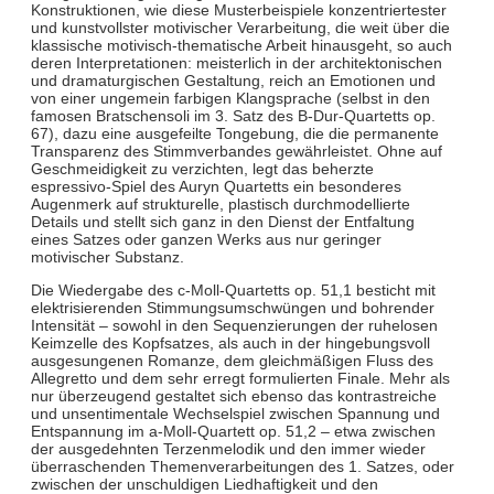
Konstruktionen, wie diese Musterbeispiele konzentriertester
und kunstvollster motivischer Verarbeitung, die weit über die
klassische motivisch-thematische Arbeit hinausgeht, so auch
deren Interpretationen: meisterlich in der architektonischen
und dramaturgischen Gestaltung, reich an Emotionen und
von einer ungemein farbigen Klangsprache (selbst in den
famosen Bratschensoli im 3. Satz des B-Dur-Quartetts op.
67), dazu eine ausgefeilte Tongebung, die die permanente
Transparenz des Stimmverbandes gewährleistet. Ohne auf
Geschmeidigkeit zu verzichten, legt das beherzte
espressivo-Spiel des Auryn Quartetts ein besonderes
Augenmerk auf strukturelle, plastisch durchmodellierte
Details und stellt sich ganz in den Dienst der Entfaltung
eines Satzes oder ganzen Werks aus nur geringer
motivischer Substanz.
Die Wiedergabe des c-Moll-Quartetts op. 51,1 besticht mit
elektrisierenden Stimmungsumschwüngen und bohrender
Intensität – sowohl in den Sequenzierungen der ruhelosen
Keimzelle des Kopfsatzes, als auch in der hingebungsvoll
ausgesungenen Romanze, dem gleichmäßigen Fluss des
Allegretto und dem sehr erregt formulierten Finale. Mehr als
nur überzeugend gestaltet sich ebenso das kontrastreiche
und unsentimentale Wechselspiel zwischen Spannung und
Entspannung im a-Moll-Quartett op. 51,2 – etwa zwischen
der ausgedehnten Terzenmelodik und den immer wieder
überraschenden Themenverarbeitungen des 1. Satzes, oder
zwischen der unschuldigen Liedhaftigkeit und den