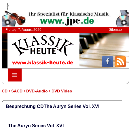
Anzeige
Freitag, 7. August 2026
Sitemap
≡
≡
CD • SACD • DVD-Audio • DVD Video
Besprechung CDThe Auryn Series Vol. XVI
The Auryn Series Vol. XVI