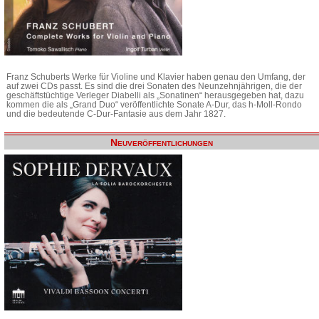
Franz Schuberts Werke für Violine und Klavier haben genau den Umfang, der
auf zwei CDs passt. Es sind die drei Sonaten des Neunzehnjährigen, die der
geschäftstüchtige Verleger Diabelli als „Sonatinen“ herausgegeben hat, dazu
kommen die als „Grand Duo“ veröffentlichte Sonate A-Dur, das h-Moll-Rondo
und die bedeutende C-Dur-Fantasie aus dem Jahr 1827.
Neuveröffentlichungen