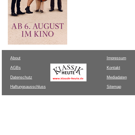
About
Impressum
AGBs
Kontakt
Datenschutz
Mediadaten
Haftungsausschluss
Sitemap