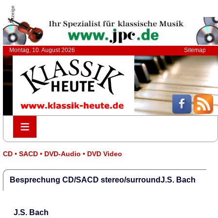
Anzeige
Montag, 10. August 2026
Sitemap
≡
≡
CD • SACD • DVD-Audio • DVD Video
Besprechung CD/SACD stereo/surroundJ.S. Bach
J.S. Bach