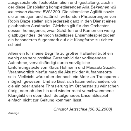
ausgezeichnete Textdeklamation und -gestaltung, auch in
der diese Einspielung komplettierenden Aria
Bekennen will
ich seinen Namen
BWV 200. Die stimmliche Agilität sowie
die anmutigen und natürlich wirkenden Phrasierungen von
Robin Blaze stellen sich jederzeit ganz in den Dienst eines
glaubhaften Ausdrucks. Gleiches gilt für das Orchester,
dessen homogenes, zwar Schärfen und Kanten ein wenig
glattbügelndes, dennoch tadelloses Ensemblespiel zudem
ein besonderes Augenmerk auf die Klangfarbe zu richten
scheint.
Allein ein für meine Begriffe zu großer Hallanteil trübt ein
wenig das sehr positive Gesamtbild der vorliegenden
Aufnahme, vervollständigt durch vorzügliche
Einführungstexte von Klaus Hofmann und Masaaki Suzuki.
Verantwortlich hierfür mag die Akustik der Aufnahmeorte
sein. Vielleicht wäre aber dennoch ein Mehr an Transparenz
möglich gewesen. Und so lässt sich kaum entscheiden, ob
die ein oder andere Phrasierung im Orchester zu wünschen
übrig, oder ob das hin und wieder recht verschwommene
Klangbild ein eben doch detailgenaues Ensemblespiel
einfach nicht zur Geltung kommen lässt.
Christof Jetzschke [06.02.2008]
Anzeige