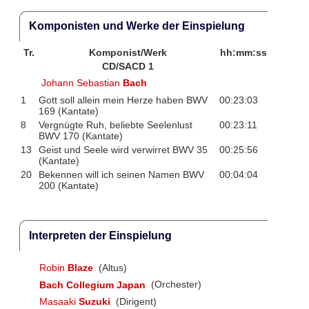
Komponisten und Werke der Einspielung
Tr.
Komponist/Werk
hh:mm:ss
CD/SACD 1
Johann Sebastian
Bach
1
Gott soll allein mein Herze haben BWV
00:23:03
169 (Kantate)
8
Vergnügte Ruh, beliebte Seelenlust
00:23:11
BWV 170 (Kantate)
13
Geist und Seele wird verwirret BWV 35
00:25:56
(Kantate)
20
Bekennen will ich seinen Namen BWV
00:04:04
200 (Kantate)
Interpreten der Einspielung
Robin
Blaze
(Altus)
Bach Collegium Japan
(Orchester)
Masaaki
Suzuki
(Dirigent)