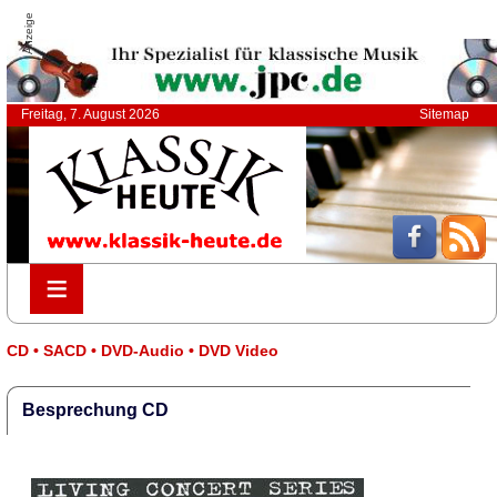
Anzeige
Freitag, 7. August 2026
Sitemap
≡
≡
CD • SACD • DVD-Audio • DVD Video
Besprechung CD