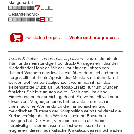
Klangqualität:
Gesamteindruck:
»bestellen bei jpc«
↓ Werke und Interpreten ↓
Tristan & Isolde – an orchestral passion
: Das ist der ideale
Titel für das einstündige Hochdruck-Arrangement, das der
Niederländer Henk de Vlieger vor einigen Jahren von
Richard Wagners musikwelt-erschütterndem Liebesdrama
hergestellt hat. Echte Apostel des Meisters mit dem Barett
werden wohl empört aufjuchzen, wenn man ihnen das
siebensätzige Stück als „Surrogat-Ersatz” für fünf Stunden
festlicher Spiele zumuten wollte. Doch dazu ist diese
Einrichtung auch gar nicht gedacht. Sie vermittelt vielmehr
etwas vom Vergnügen eines Enthusiasten, der sich in
unermüdlicher Wonne durch die harmonischen und
melodischen Ekstasen der Komposition wühlt und dabei die
Kreise verfolgt, die das Werk seit seinem Entstehen
gezogen hat: Der Herd, von dem sie sich alle haben
bereitwillig infizieren lassen, selbst wenn sie’s dann
leugneten; dieser musikalische Krakatau, dessen Schwaden