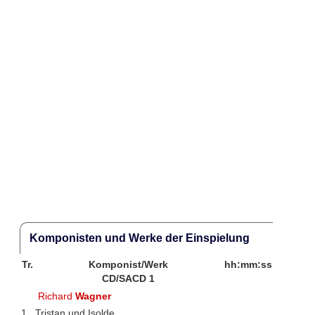
Komponisten und Werke der Einspielung
Tr.
Komponist/Werk
hh:mm:ss
CD/SACD 1
Richard
Wagner
1
Tristan und Isolde