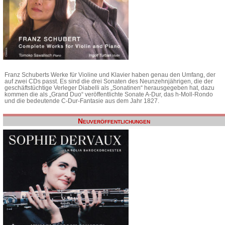
Franz Schuberts Werke für Violine und Klavier haben genau den Umfang, der
auf zwei CDs passt. Es sind die drei Sonaten des Neunzehnjährigen, die der
geschäftstüchtige Verleger Diabelli als „Sonatinen“ herausgegeben hat, dazu
kommen die als „Grand Duo“ veröffentlichte Sonate A-Dur, das h-Moll-Rondo
und die bedeutende C-Dur-Fantasie aus dem Jahr 1827.
Neuveröffentlichungen