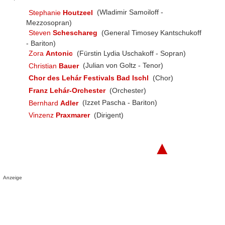
Stephanie
Houtzeel
(Wladimir Samoiloff -
Mezzosopran)
Steven
Scheschareg
(General Timosey Kantschukoff
- Bariton)
Zora
Antonic
(Fürstin Lydia Uschakoff - Sopran)
Christian
Bauer
(Julian von Goltz - Tenor)
Chor des Lehár Festivals Bad Ischl
(Chor)
Franz Lehár-Orchester
(Orchester)
Bernhard
Adler
(Izzet Pascha - Bariton)
Vinzenz
Praxmarer
(Dirigent)
▲
Anzeige