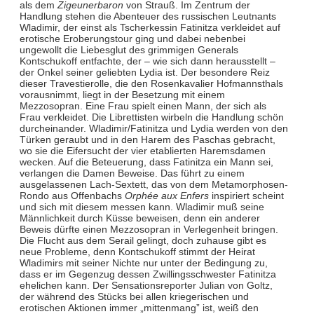
als dem
Zigeunerbaron
von Strauß. Im Zentrum der
Handlung stehen die Abenteuer des russischen Leutnants
Wladimir, der einst als Tscherkessin Fatinitza verkleidet auf
erotische Eroberungstour ging und dabei nebenbei
ungewollt die Liebesglut des grimmigen Generals
Kontschukoff entfachte, der – wie sich dann herausstellt –
der Onkel seiner geliebten Lydia ist. Der besondere Reiz
dieser Travestierolle, die den Rosenkavalier Hofmannsthals
vorausnimmt, liegt in der Besetzung mit einem
Mezzosopran. Eine Frau spielt einen Mann, der sich als
Frau verkleidet. Die Librettisten wirbeln die Handlung schön
durcheinander. Wladimir/Fatinitza und Lydia werden von den
Türken geraubt und in den Harem des Paschas gebracht,
wo sie die Eifersucht der vier etablierten Haremsdamen
wecken. Auf die Beteuerung, dass Fatinitza ein Mann sei,
verlangen die Damen Beweise. Das führt zu einem
ausgelassenen Lach-Sextett, das von dem Metamorphosen-
Rondo aus Offenbachs
Orphée aux Enfers
inspiriert scheint
und sich mit diesem messen kann. Wladimir muß seine
Männlichkeit durch Küsse beweisen, denn ein anderer
Beweis dürfte einen Mezzosopran in Verlegenheit bringen.
Die Flucht aus dem Serail gelingt, doch zuhause gibt es
neue Probleme, denn Kontschukoff stimmt der Heirat
Wladimirs mit seiner Nichte nur unter der Bedingung zu,
dass er im Gegenzug dessen Zwillingsschwester Fatinitza
ehelichen kann. Der Sensationsreporter Julian von Goltz,
der während des Stücks bei allen kriegerischen und
erotischen Aktionen immer „mittenmang” ist, weiß den