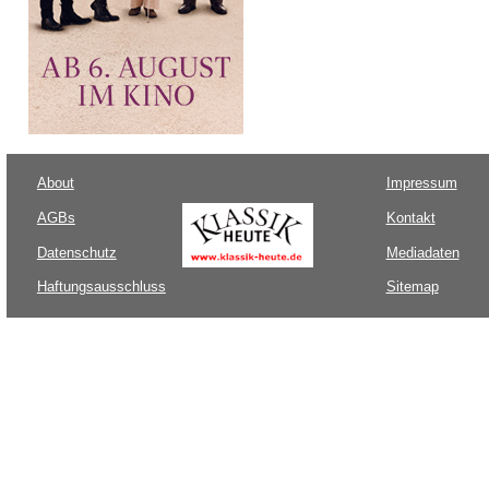
About
Impressum
AGBs
Kontakt
Datenschutz
Mediadaten
Haftungsausschluss
Sitemap