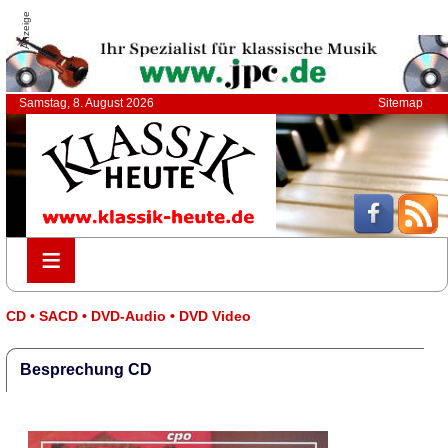
Anzeige
Samstag, 8. August 2026
Sitemap
≡
≡
CD • SACD • DVD-Audio • DVD Video
Besprechung CD