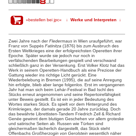
»bestellen bei jpc«
↓ Werke und Interpreten ↓
Zwei Jahre nach der
Fledermaus
in Wien uraufgeführt, war
Franz von Suppés
Fatinitza
(1876) bis zum Ausbruch des
Ersten Weltkrieges eine der erfolgreichsten Operetten ihrer
Epoche. Später wurde sie jedoch nur noch in
verfälschenden Bearbeitungen gespielt und verschwand
schließlich ganz in der Versenkung. Erst Volker Klotz hat das
Werk in seinem Operetten-Handbuch als eine Preziose der
Gattung wieder ins richtige Licht gerückt. Eine
Wiederbelebung in Bremen (1995), die auf seine Anregung
hin erfolgte, blieb aber lange folgenlos. Erst im vergangenen
Jahr hat man sich beim Lehár-Festival in Bad Ischl des
Stücks erneut angenommen und seine Repertoirefähigkeit
unter Beweis gestellt. Es ist ein in jeder Bedeutung des
Wortes starkes Stück. Es spielt vor dem Hintergrund des
Krimkrieges, der damals gerade 20 Jahre zurücklag. Doch
das bewährte Librettisten-Tandem Friedrich Zell & Richard
Genée gewinnt dem blutigen Geschehen vor allem groteske
und satirische Seiten ab. Russen wie Türken sind
gleichermaßen lächerlich dargestellt, das Stück steht
Offenbachs
Großherzogin von Gerolstein
wesentlich näher