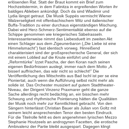
erlösenden Rat. Statt der Braut kommt ein Brief zum
Hochzeitstermin, in dem Fatinitza in ergreifenden Worten ihr
baldiges Ableben ankündigt. Doch da sind Wladimir und
Lydia längst getraut. Die Musik Suppés vermischt Wiener
Walzerseligkeit mit offenbachischem Witz und italienischer
Buffa-Tradition zu einer durchaus eigenständigen Mischung.
Dabei wird Herz-Schmerz-Sentimentalität ebenso auf die
Schippe genommen wie kriegerisches Säbelrasseln.
Interessanterweise nimmt das Liebesduett im zweiten Akt
einen Schlager aus dem
Zigeunerbaron
(„Die Liebe ist eine
Himmelsmacht”) fast identisch vorweg. Hinreißend
charakterisiert sind der großsprecherische General, der sich
mit einem Loblied auf die Knute einführt und der
„Reformtürke” Izzet Pascha, der den Koran nach seinen
eigenen Bedürfnissen auslegt, immer nach dem Motto „A
bisserl auffrischen, das wär nicht so schlecht!” Die
Veröffentlichung des Mitschnitts aus Bad Ischl ist per se eine
Pioniertat, auch wenn die Aufführung selbst nicht mehr als
solide ist. Das Orchester musiziert auf gutem Stadttheater-
Niveau, der Dirigent Vinzenz Praxmarer geht die ganze
Sache allerdings recht bedächtig an, ein bisschen mehr
Schwung und rhythmische Pointierung hätten die Qualitäten
der Musik noch mehr zur Kenntlichkeit gebracht. Von den
Sängern hinterlässt Christian Bauer als Julian von Goltz mit
seinem leicht ansprechenden Tenor den besten Eindruck.
Für die Titelrolle fehlt es dem angenehmen lyrischen Mezzo
Stephanie Houtzeels an androgynen Facetten, die erotische
Ambivalenz der Partie bleibt ausgespart. Dagegen klingt