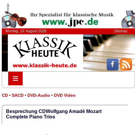
Anzeige
Montag, 10. August 2026
Sitemap
≡
≡
CD • SACD • DVD-Audio • DVD Video
Besprechung CDWolfgang Amadé Mozart
Complete Piano Trios