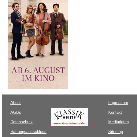
About
Impressum
AGBs
Kontakt
Datenschutz
Mediadaten
Haftungsausschluss
Sitemap