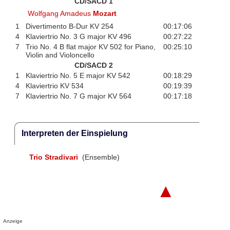
CD/SACD 1
Wolfgang Amadeus
Mozart
1
Divertimento B-Dur KV 254
00:17:06
4
Klaviertrio No. 3 G major KV 496
00:27:22
7
Trio No. 4 B flat major KV 502 for Piano,
00:25:10
Violin and Violoncello
CD/SACD 2
1
Klaviertrio No. 5 E major KV 542
00:18:29
4
Klaviertrio KV 534
00:19:39
7
Klaviertrio No. 7 G major KV 564
00:17:18
Interpreten der Einspielung
Trio Stradivari
(Ensemble)
▲
Anzeige