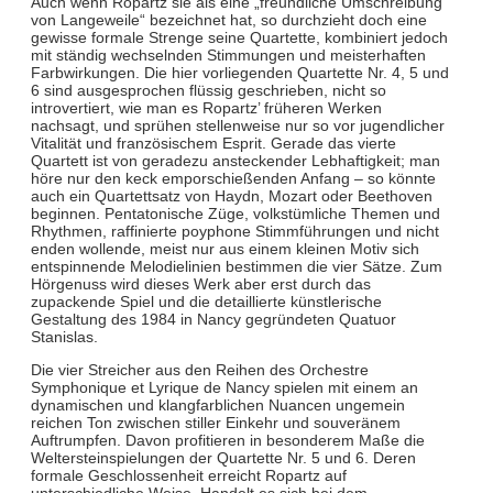
Auch wenn Ropartz sie als eine „freundliche Umschreibung
von Langeweile“ bezeichnet hat, so durchzieht doch eine
gewisse formale Strenge seine Quartette, kombiniert jedoch
mit ständig wechselnden Stimmungen und meisterhaften
Farbwirkungen. Die hier vorliegenden Quartette Nr. 4, 5 und
6 sind ausgesprochen flüssig geschrieben, nicht so
introvertiert, wie man es Ropartz’ früheren Werken
nachsagt, und sprühen stellenweise nur so vor jugendlicher
Vitalität und französischem Esprit. Gerade das vierte
Quartett ist von geradezu ansteckender Lebhaftigkeit; man
höre nur den keck emporschießenden Anfang – so könnte
auch ein Quartettsatz von Haydn, Mozart oder Beethoven
beginnen. Pentatonische Züge, volkstümliche Themen und
Rhythmen, raffinierte poyphone Stimmführungen und nicht
enden wollende, meist nur aus einem kleinen Motiv sich
entspinnende Melodielinien bestimmen die vier Sätze. Zum
Hörgenuss wird dieses Werk aber erst durch das
zupackende Spiel und die detaillierte künstlerische
Gestaltung des 1984 in Nancy gegründeten Quatuor
Stanislas.
Die vier Streicher aus den Reihen des Orchestre
Symphonique et Lyrique de Nancy spielen mit einem an
dynamischen und klangfarblichen Nuancen ungemein
reichen Ton zwischen stiller Einkehr und souveränem
Auftrumpfen. Davon profitieren in besonderem Maße die
Weltersteinspielungen der Quartette Nr. 5 und 6. Deren
formale Geschlossenheit erreicht Ropartz auf