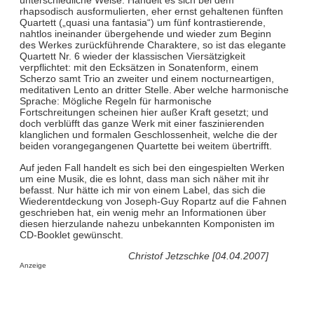
unterschiedliche Weise. Handelt es sich bei dem
rhapsodisch ausformulierten, eher ernst gehaltenen fünften
Quartett („quasi una fantasia“) um fünf kontrastierende,
nahtlos ineinander übergehende und wieder zum Beginn
des Werkes zurückführende Charaktere, so ist das elegante
Quartett Nr. 6 wieder der klassischen Viersätzigkeit
verpflichtet: mit den Ecksätzen in Sonatenform, einem
Scherzo samt Trio an zweiter und einem nocturneartigen,
meditativen Lento an dritter Stelle. Aber welche harmonische
Sprache: Mögliche Regeln für harmonische
Fortschreitungen scheinen hier außer Kraft gesetzt; und
doch verblüfft das ganze Werk mit einer faszinierenden
klanglichen und formalen Geschlossenheit, welche die der
beiden vorangegangenen Quartette bei weitem übertrifft.
Auf jeden Fall handelt es sich bei den eingespielten Werken
um eine Musik, die es lohnt, dass man sich näher mit ihr
befasst. Nur hätte ich mir von einem Label, das sich die
Wiederentdeckung von Joseph-Guy Ropartz auf die Fahnen
geschrieben hat, ein wenig mehr an Informationen über
diesen hierzulande nahezu unbekannten Komponisten im
CD-Booklet gewünscht.
Christof Jetzschke [04.04.2007]
Anzeige