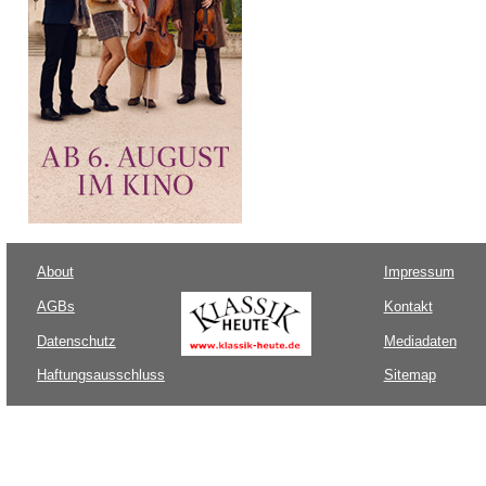
About
Impressum
AGBs
Kontakt
Datenschutz
Mediadaten
Haftungsausschluss
Sitemap