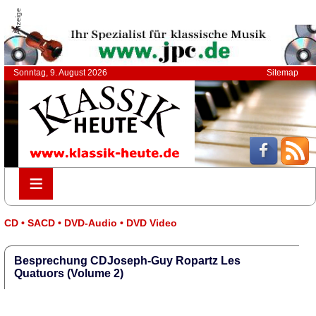
Anzeige
Sonntag, 9. August 2026
Sitemap
≡
≡
CD • SACD • DVD-Audio • DVD Video
Besprechung CDJoseph-Guy Ropartz Les
Quatuors (Volume 2)