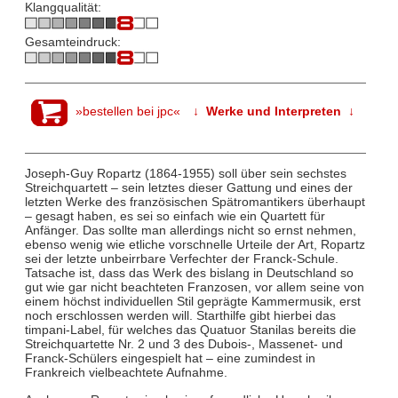
Klangqualität:
Gesamteindruck:
»bestellen bei jpc«
↓ Werke und Interpreten ↓
Joseph-Guy Ropartz (1864-1955) soll über sein sechstes
Streichquartett – sein letztes dieser Gattung und eines der
letzten Werke des französischen Spätromantikers überhaupt
– gesagt haben, es sei so einfach wie ein Quartett für
Anfänger. Das sollte man allerdings nicht so ernst nehmen,
ebenso wenig wie etliche vorschnelle Urteile der Art, Ropartz
sei der letzte unbeirrbare Verfechter der Franck-Schule.
Tatsache ist, dass das Werk des bislang in Deutschland so
gut wie gar nicht beachteten Franzosen, vor allem seine von
einem höchst individuellen Stil geprägte Kammermusik, erst
noch erschlossen werden will. Starthilfe gibt hierbei das
timpani-Label, für welches das Quatuor Stanilas bereits die
Streichquartette Nr. 2 und 3 des Dubois-, Massenet- und
Franck-Schülers eingespielt hat – eine zumindest in
Frankreich vielbeachtete Aufnahme.