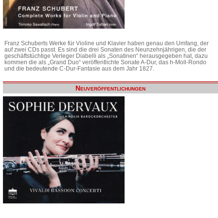
Franz Schuberts Werke für Violine und Klavier haben genau den Umfang, der
auf zwei CDs passt. Es sind die drei Sonaten des Neunzehnjährigen, die der
geschäftstüchtige Verleger Diabelli als „Sonatinen“ herausgegeben hat, dazu
kommen die als „Grand Duo“ veröffentlichte Sonate A-Dur, das h-Moll-Rondo
und die bedeutende C-Dur-Fantasie aus dem Jahr 1827.
Neuveröffentlichungen