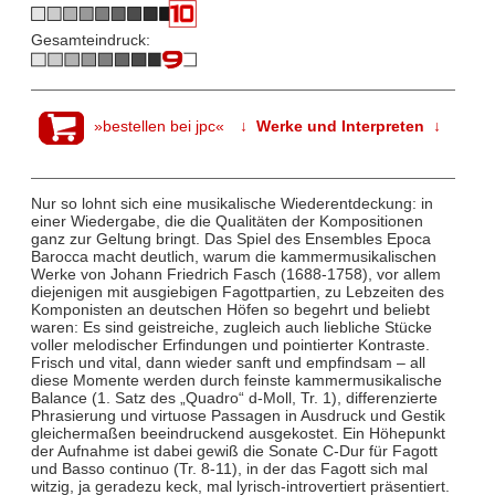
Gesamteindruck:
»bestellen bei jpc«
↓ Werke und Interpreten ↓
Nur so lohnt sich eine musikalische Wiederentdeckung: in
einer Wiedergabe, die die Qualitäten der Kompositionen
ganz zur Geltung bringt. Das Spiel des Ensembles Epoca
Barocca macht deutlich, warum die kammermusikalischen
Werke von Johann Friedrich Fasch (1688-1758), vor allem
diejenigen mit ausgiebigen Fagottpartien, zu Lebzeiten des
Komponisten an deutschen Höfen so begehrt und beliebt
waren: Es sind geistreiche, zugleich auch liebliche Stücke
voller melodischer Erfindungen und pointierter Kontraste.
Frisch und vital, dann wieder sanft und empfindsam – all
diese Momente werden durch feinste kammermusikalische
Balance (1. Satz des „Quadro“ d-Moll, Tr. 1), differenzierte
Phrasierung und virtuose Passagen in Ausdruck und Gestik
gleichermaßen beeindruckend ausgekostet. Ein Höhepunkt
der Aufnahme ist dabei gewiß die Sonate C-Dur für Fagott
und Basso continuo (Tr. 8-11), in der das Fagott sich mal
witzig, ja geradezu keck, mal lyrisch-introvertiert präsentiert.