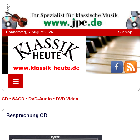
Anzeige
Donnerstag, 6. August 2026
Sitemap
≡
≡
CD • SACD • DVD-Audio • DVD Video
Besprechung CD